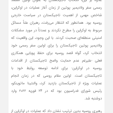
علاوه بر این، انتخاب تاجیکستان به عنوان اولین مقصد
رسمی سفر ولادیمیر پوتین از زمان آغاز عملیات در اوکراین،
شاخص مهمی از اهمیت تاجیکستان در سیاست خارجی
روسیه بود. همانطور که انتظار می‌رفت، رهبران علناً مسائل
مربوط به اوکراین را مطرح نکردند و عمدتاً در مورد مشکلات
امنیتی منطقه‌ای صحبت کردند. با این وجود، این واقعیت که
ولادیمیر پوتین تاجیکستان را برای اولین سفر رسمی خود
انتخاب کرد، گواه قصد روسیه برای حفظ پویایی همکاری
فعلی -علیرغم عدم حمایت واضح تاجیکستان از اقدامات
روسیه در اوکراین- برای ادامه توسعه روابط خود با
تاجیکستان است. اولین مقام روسی که در زمان انجام
عملیات ویژه از تاجیکستان بازدید کرد، والنتینا ماتوینکو،
رئیس شورای فدراسیون بود که در ۲۴ فوریه ۲۰۲۲ وارد
دوشنبه شد.
رهبری روسیه بدین ترتیب نشان داد که عملیات در اوکراین از