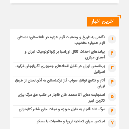
آخرین اخبار
نگاهی به تاریخ و وضعیت قوم هزاره در افغانستان؛ داستان
1
قوم همواره مغضوب
پیامدهای احداث کانال اوراسیا بر ژئواکونومیک ایران و
2
آسیای مرکزی
برخاستن ایران در تقابل اتحادهای جمهوری آذربایجان-ترکیه-
3
اسرائیل
آثار و نتایج توافق سواپ گاز ترکمنستان به آذربایجان از طریق
4
ایران
استجابت دعای آقا محمد خان قاجار در طلب حق مرگ برای
5
کاترین کبیر
مرگ شاه قاجار به دلیل خربزه و نجات جان شاعر کتابخوان
6
اجلاس سران اتحادیه اروپا و مناسبات با مسکو
7