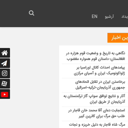
داد
آرشیو
EN
ن اخبار
نگاهی به تاریخ و وضعیت قوم هزاره در
افغانستان؛ داستان قوم همواره مغضوب
پیامدهای احداث کانال اوراسیا بر
ژئواکونومیک ایران و آسیای مرکزی
برخاستن ایران در تقابل اتحادهای
جمهوری آذربایجان-ترکیه-اسرائیل
آثار و نتایج توافق سواپ گاز ترکمنستان به
آذربایجان از طریق ایران
استجابت دعای آقا محمد خان قاجار در
طلب حق مرگ برای کاترین کبیر
مرگ شاه قاجار به دلیل خربزه و نجات