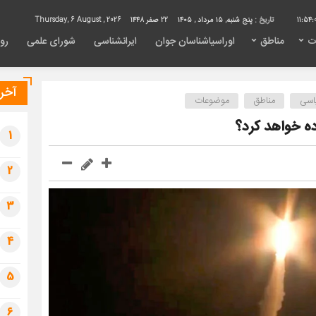
11:54:
تاریخ :
پنج شنبه, ۱۵ مرداد , ۱۴۰۵
22 صفر 1448
Thursday, 6 August , 2026
ت
مناطق
اوراسیاشناسان جوان
ایرانشناسی
شورای علمی
روی
آخری
اسی
مناطق
موضوعات
اده خواهد کرد؟
1
2
3
4
5
6