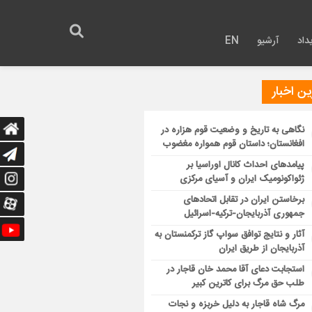
داد
آرشیو
EN
ن اخبار
نگاهی به تاریخ و وضعیت قوم هزاره در
افغانستان؛ داستان قوم همواره مغضوب
پیامدهای احداث کانال اوراسیا بر
ژئواکونومیک ایران و آسیای مرکزی
برخاستن ایران در تقابل اتحادهای
جمهوری آذربایجان-ترکیه-اسرائیل
آثار و نتایج توافق سواپ گاز ترکمنستان به
آذربایجان از طریق ایران
استجابت دعای آقا محمد خان قاجار در
طلب حق مرگ برای کاترین کبیر
مرگ شاه قاجار به دلیل خربزه و نجات