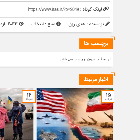
لینک کوتاه :
https://www.iras.ir/?p=2049
نویسنده : هدی رزق
منبع : انتخاب
2033 بازدید
برچسب ها
این مطلب بدون برچسب می باشد.
اخبار مرتبط
۱۴
۱۵
مرداد
مرداد