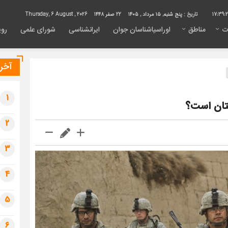
17:39:
تاریخ :
پنج شنبه, ۱۵ مرداد , ۱۴۰۵
22 صفر 1448
Thursday, 6 August , 2026
ت
مناطق
اوراسیاشناسان جوان
ایرانشناسی
شورای علمی
روی
آخری
1
ستان است؟
2
3
4
5
6