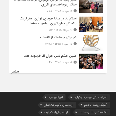
جنگ زیرساخت‌های انرژی
۱۴ مرداد ۱۴۰۵ - ۱۰:۵۵
اسلام‌آباد در میانۀ طوفان: توازن استراتژیک
پاکستان میان تهران، ریاض و صنعا
۱۰ مرداد ۱۴۰۵ - ۱۱:۵۴
ضرورتی برخاسته از انتخاب
۰۷ مرداد ۱۴۰۵ - ۱۴:۲۸
طنین خشم نسل جوان امّا فرسوده هند
۰۶ مرداد ۱۴۰۵ - ۱۲:۴۲
بیشتر
آسیای مرکزی،روسیه،اوکراین
آفریقا،روسیه
آمریکا،روسیه،تحریم
ارمنستان،باکو،ترکیه،ایران
افغانستان،طالبان،قدرت
اوراسیا،ایران،تجارت