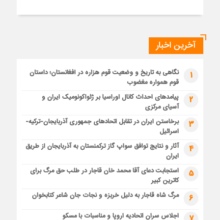
آخرین اخبار
نگاهی به تاریخ و وضعیت قوم هزاره در افغانستان؛ داستان
1
قوم همواره مغضوب
پیامدهای احداث کانال اوراسیا بر ژئواکونومیک ایران و
2
آسیای مرکزی
برخاستن ایران در تقابل اتحادهای جمهوری آذربایجان-ترکیه-
3
اسرائیل
آثار و نتایج توافق سواپ گاز ترکمنستان به آذربایجان از طریق
4
ایران
استجابت دعای آقا محمد خان قاجار در طلب حق مرگ برای
5
کاترین کبیر
مرگ شاه قاجار به دلیل خربزه و نجات جان شاعر کتابخوان
6
اجلاس سران اتحادیه اروپا و مناسبات با مسکو
7