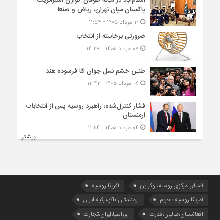
اسلام‌آباد در میانۀ طوفان: توازن استراتژیک
پاکستان میان تهران، ریاض و صنعا
۱۰ مرداد ۱۴۰۵ - ۱۱:۵۴
ضرورتی برخاسته از انتخاب
۰۷ مرداد ۱۴۰۵ - ۱۴:۲۸
طنین خشم نسل جوان امّا فرسوده هند
۰۶ مرداد ۱۴۰۵ - ۱۲:۴۲
فشار کنترل‌شده؛ راهبرد روسیه پس از انتخابات
ارمنستان
۰۴ مرداد ۱۴۰۵ - ۱۱:۲۴
بیشتر
آسیای مرکزی،روسیه،اوکراین
آفریقا،روسیه
آمریکا،روسیه،تحریم
ارمنستان،باکو،ترکیه،ایران
افغانستان،طالبان،قدرت
اوراسیا،ایران،تجارت