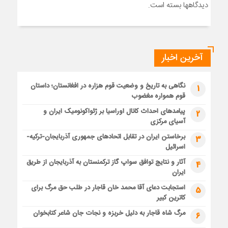
دیدگاهها بسته است.
آخرین اخبار
نگاهی به تاریخ و وضعیت قوم هزاره در افغانستان؛ داستان
1
قوم همواره مغضوب
پیامدهای احداث کانال اوراسیا بر ژئواکونومیک ایران و
2
آسیای مرکزی
برخاستن ایران در تقابل اتحادهای جمهوری آذربایجان-ترکیه-
3
اسرائیل
آثار و نتایج توافق سواپ گاز ترکمنستان به آذربایجان از طریق
4
ایران
استجابت دعای آقا محمد خان قاجار در طلب حق مرگ برای
5
کاترین کبیر
مرگ شاه قاجار به دلیل خربزه و نجات جان شاعر کتابخوان
6