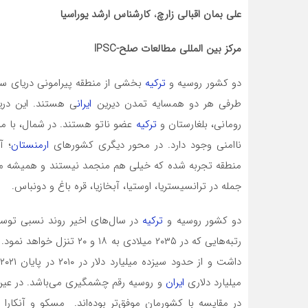
علی بمان اقبالی زارچ
،
کارشناس ارشد یوراسیا
مرکز بین المللی مطالعات صلح-IPSC
دو کشور روسیه و
ترکیه
بخشی از منطقه پیرامونی دریای سیاه
طرفی هر دو همسایه تمدن دیرین
ایران
ی هستند. این دری
رومانی، بلغارستان و
ترکیه
عضو ناتو هستند. در شمال، با مر
ناامنی وجود دارد. در محور دیگری کشورهای
ارمنستان
؛ آ
منطقه تجربه شده که خیلی هم منجمد نیستند و همیشه می‌توا
جمله در ترانسیستریا، اوستیا، آبخازیا، قره باغ و دونباس.
دو کشور روسیه و
ترکیه
رتبه‌هایی که در ۲۰۳۵ میلاد
میلیارد دلاری
ایران
و روسیه رقم چشمگیری می‌باشد. در عین
در مقایسه با کشورمان موفق‌تر بوده‌اند. مسکو و آنکارا