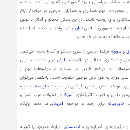
ه به مناطق پیرامونی بویژه کشورهایی که زمانی تحت سیطره
ی از موضوعات مهم همکاری و همگرایی طرفین در موضوع نزاع
شتری برای روسیه قائلند. در این بخش مسکو و آنکارا با نوعی
ه از جمله جمهوری اسلامی
ایران
را در مواجهه با صحنه اجرا شده
ر در منطقه لطمه جدی خواهد زد.
ق
و
سوریه
شرایط خاصی از سوی مسکو و آنکارا تجربه می‌شود.
یق چشمگیری حداقل در رقابت با
ایران
عزیز نداشته‌اند، ولی
یده‌اند. اما مواضع طرفین در بسیاری از موضوعات مهم از
 و سایر موارد به طور قابل توجهی متفاوت است. باختصار می‌توان
ون تقویت نقش و ایفای بازیگری در تحولات
خاورمیانه
با بهره
ودن نقش و قدرت تاثیرگذاری
آمریکا
در تحولات غرب آسیا و
در
خاورمیانه
برای رصد و مواجهه
آمریکا
یی‌ها ده‌ها پایگاه
 درگیری‌های آذربایجان و
ارمنستان
شرایط جدیدی را تجربه