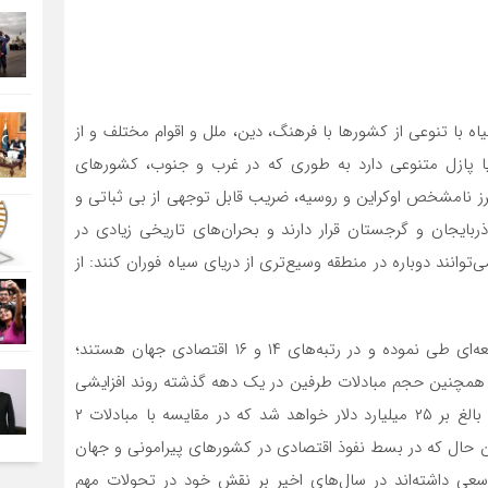
 با تنوعی از کشورها با فرهنگ، دین، ملل و اقوام مختلف و از
ا پازل متنوعی دارد به طوری که در غرب و جنوب، کشورهای
ز نامشخص اوکراین و روسیه، ضریب قابل توجهی از بی ثباتی و
ذربایجان و گرجستان قرار دارند و بحران‌های تاریخی زیادی در
نند دوباره در منطقه وسیع‌تری از دریای سیاه فوران کنند: از
در سال‌های اخیر روند نسبی توسعه‌ای طی نموده و در رتبه‌های ۱۴ و ۱۶ اقتصادی جهان هستند؛
ی به ۱۸ و ۲۰ تنزل خواهد نمود. همچنین حجم مبادلات طرفین در یک دهه گذشته روند افزایشی
داشت و از حدود سیزده میلیارد دلار در ۲۰۱۰ در پایان ۲۰۲۱ بالغ بر ۲۵ میلیارد دلار خواهد شد که در مقایسه با مبادلات ۲
 حال که در بسط نفوذ اقتصادی در کشورهای پیرامونی و جهان
 سعی داشته‌اند در سال‌های اخیر بر نقش خود در تحولات مهم