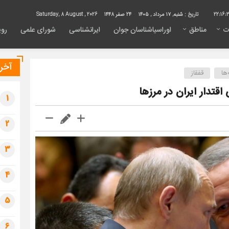
22:16:
تاریخ :
شنبه, ۱۷ مرداد , ۱۴۰۵
24 صفر 1448
Saturday, 8 August , 2026
ت
مناطق
اوراسیاشناسان جوان
ایرانشناسی
شورای علمی
روی
آخری
ها
قفقاز
اقتدار ایران در مرزها
1
2
3
4
5
6