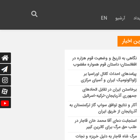
داد
آرشیو
EN
ن اخبار
نگاهی به تاریخ و وضعیت قوم هزاره در
افغانستان؛ داستان قوم همواره مغضوب
پیامدهای احداث کانال اوراسیا بر
ژئواکونومیک ایران و آسیای مرکزی
برخاستن ایران در تقابل اتحادهای
جمهوری آذربایجان-ترکیه-اسرائیل
آثار و نتایج توافق سواپ گاز ترکمنستان به
آذربایجان از طریق ایران
استجابت دعای آقا محمد خان قاجار در
طلب حق مرگ برای کاترین کبیر
مرگ شاه قاجار به دلیل خربزه و نجات