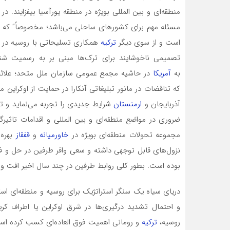
منطقه‌ای و بین المللی بویژه در منطقه یورآسیا بیفزایند.
مسئله مهم برای کشورهای ساحلی می‌باشد؛ مخصوصاً” که از
است و از سوی دیگر
ترکیه
تصمیمی ناخوشایند برای ترک‌ها مبنی بر به رسمیت شنا
به
آمریکا
در حاشیه مجمع عمومی سازمان ملل متحد؛ علائم 
که تناقضات در مانور تبلیغاتی آنکارا در حمایت از اوکراین
آذربایجان و
ارمنستان
شرایط جدیدی را تجربه می‌نماید و ت
ضروری در مواضع منطقه‌ای و بین المللی و اقدامات تاثیرگ
مجموعه تحولات منطقه‌ای بویژه در
خاورمیانه
و
قفقاز
بهره 
نزول‌های قابل توجهی داشته و سعی وافر طرفین در حل و ف
بوده است. بطور کلی روابط طرفین در چند سال اخیر افت و خ
دریای سیاه یک سنگر استراتژیک برای روسیه و منطقه‌ای استر
و احتمال تشدید درگیری‌ها در شرق اوکراین یا اطراف کر
روسیه،
ترکیه
و رومانی اهمیت فوق العاده‌ای کسب کرده است. 