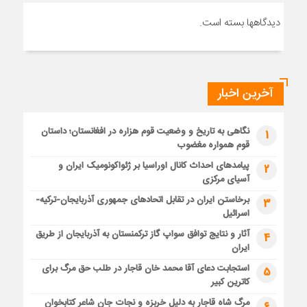
دیدگاهها بسته است.
آخرین اخبار
نگاهی به تاریخ و وضعیت قوم هزاره در افغانستان؛ داستان
1
قوم همواره مغضوب
پیامدهای احداث کانال اوراسیا بر ژئواکونومیک ایران و
2
آسیای مرکزی
برخاستن ایران در تقابل اتحادهای جمهوری آذربایجان-ترکیه-
3
اسرائیل
آثار و نتایج توافق سواپ گاز ترکمنستان به آذربایجان از طریق
4
ایران
استجابت دعای آقا محمد خان قاجار در طلب حق مرگ برای
5
کاترین کبیر
مرگ شاه قاجار به دلیل خربزه و نجات جان شاعر کتابخوان
6