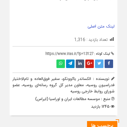
لینک متن اصلی
تعداد بازدید :
1,316
لینک کوتاه :
https://www.iras.ir/?p=13127
نویسنده : الکساندر یاکوونکو، سفیر فوق‌العاده و تام‌الاختیار
فدراسیون روسیه، معاون مدیر کل گروه رسانه‌ای روسیه، عضو
شورای روابط خارجی روسیه
منبع : موسسه مطالعات ایران و اوراسیا (ایراس)
1245 بازدید
برچسب ها