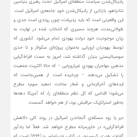
رادیکال‌شدن سیاست منطقه‌ای اسرائیل تحت رهبری بنیامین
نتانیاهو، بازتابی از رادیکال‌شدن خودِ جامعه‌ی اسرائیل است.
این واقعیتی است که باید پذیرفت، چون روندی است جدی و
طولانی‌مدت، هرچند مسیری که انتخاب شده در نهایت به
زیان موجودیت خودِ دولت یهودی تمام می‌شود. کشوری که
توسط یهودیان اروپایی به‌عنوان پروژه‌ای سکولار و تا حدی
سوسیالیستی بنیان گذاشته شد، امروز به سمت افراط‌گرایی
مذهبی مهاجران یهودیِ غیراروپایی – که حالا اکثریت جمعیت
را تشکیل می‌دهند – چرخیده است. از همین‌جاست که
ایده‌های آخرالزمانی و شعار ساخت «معبد سوم» مطرح
می‌شود؛ اقدامی که کل نظم منطقه‌ای را، که آمریکا دهه‌ها
به‌طور استراتژیک مراقبش بود، از هم خواهد گسست.
دیر یا زود مسئله‌ی گنجاندن اسرائیل در روند کلی «کاهش
افراط‌گرایی» در خاورمیانه مطرح خواهد شد. فعلاً اما یادآور
گفته‌ی هنری کیسینجر در کتاب «دیپلماسی» (۱۹۹۴) است که