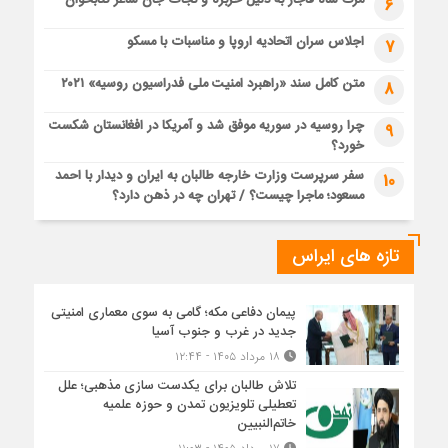
مرگ شاه قاجار به دلیل خربزه و نجات جان شاعر کتابخوان
6
اجلاس سران اتحادیه اروپا و مناسبات با مسکو
7
متن کامل سند «راهبرد امنیت ملی فدراسیون روسیه» ۲۰۲۱
8
چرا روسیه در سوریه موفق شد و آمریکا در افغانستان شکست
9
خورد؟
سفر سرپرست وزارت خارجه طالبان به ایران و دیدار با احمد
10
مسعود؛ ماجرا چیست؟ / تهران چه در ذهن دارد؟
تازه های ایراس
پیمان دفاعی مکه؛ گامی به سوی معماری امنیتی
جدید در غرب و جنوب آسیا
۱۸ مرداد ۱۴۰۵ - ۱۲:۴۴
تلاش طالبان برای یکدست سازی مذهبی؛ علل
تعطیلی تلویزیون تمدن و حوزه علمیه
خاتم‌النبیین