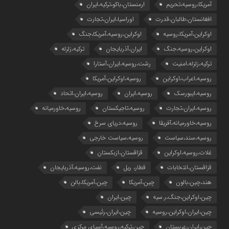
آمریکا،روسیه،تحریم
ارمنستان،باکو،ترکیه،ایران
افغانستان،طالبان،قدرت
اوراسیا،ایران،تجارت
اوکراین،آمریکا،روسیه
اوکراین،روسیه،آمریکا،جنگ
اوکراین،روسیه،جنگ
ایران،آذربایجان
ترکیه،زلزله
ترکیه،زلزله،امنیت
رشت،روسیه،ایران،آستارا
روسیه،اعراب،اوکراین
روسیه،اوکراین،آمریکا
روسیه،ایبورسک
روسیه،ایران
روسیه،ایران،اتحاد
روسیه،ایران،تجارت
روسیه،تاجیکستان
روسیه،خاورمیانه
روسیه،خاورمیانه،آفریقا
روسیه،دریای سرخ
روسیه،سند،سیاست
روسیه،سیاست خارجی
غلات،روسیه،اوکراین
قزاقستان،ازبکستان
قزاقستان،انتخابات
قطار، ریل
نفت،روسیه،آذربایجان
هند،چین،بالون
چین،آمریکا
چین،آمریکا،بالن
چین،اوکراین،جنگ،ر.سیه
چین،ایران
چین،ایران،اوکراین،روسیه
چین،ایران،رئیسی
چین،ایران،عربستان
چین،ترکیه،روسیه،آسیای مرکزی