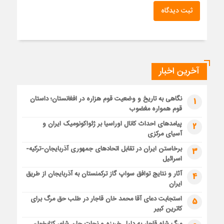
ثبت دیدگاه
آخرین اخبار
نگاهی به تاریخ و وضعیت قوم هزاره در افغانستان؛ داستان
1
قوم همواره مغضوب
پیامدهای احداث کانال اوراسیا بر ژئواکونومیک ایران و
2
آسیای مرکزی
برخاستن ایران در تقابل اتحادهای جمهوری آذربایجان-ترکیه-
3
اسرائیل
آثار و نتایج توافق سواپ گاز ترکمنستان به آذربایجان از طریق
4
ایران
استجابت دعای آقا محمد خان قاجار در طلب حق مرگ برای
5
کاترین کبیر