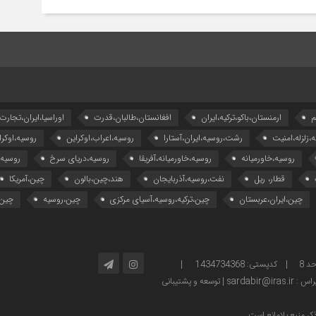
م
ارمنستان،باکو،ترکیه،ایران
افغانستان،طالبان،قدرت
اوراسیا،ایران،تجارت
ه،زلزله،امنیت
رشت،روسیه،ایران،آستارا
روسیه،اعراب،اوکراین
روسیه،اوکرا
روسیه،خاورمیانه
روسیه،خاورمیانه،آفریقا
روسیه،دریای سرخ
روسیه
قطار، ریل
نفت،روسیه،آذربایجان
هند،چین،بالون
چین،آمریکا
چین،ایران،عربستان
چین،ترکیه،روسیه،آسیای مرکزی
چین،روسیه
چین،
آدرس: تهران – خیابان ولیعصر – بالاتر از پارک ساعی – کوچه امینی، پلاک 2 – واحد 8 | کدپستی: 1434734368 |
توسعه و پشتیبانی
ر منبع بلامانع است.