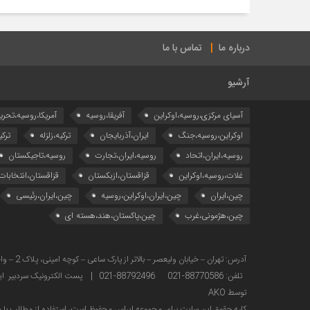
درباره ما
تماس با ما
آرشیو
آسیای مرکزی،روسیه،اوکراین
آفریقا،روسیه
آمریکا،روسیه،تحری
اوکراین،روسیه،جنگ
ایران،آذربایجان
ترکیه،زلزله
ترکی
روسیه،ایران،اتحاد
روسیه،ایران،تجارت
روسیه،تاجیکستان
غلات،روسیه،اوکراین
قزاقستان،ازبکستان
قزاقستان،انتخابات
چین،ایران
چین،ایران،اوکراین،روسیه
چین،ایران،رئیسی
چین،هژمونی،غرب
چین،پاکستان،هند،هسته ای
تلفن: 88770586-021 88792496-021 | پست الکترونیک سردبیر ایراس : sardabir@iras.ir |
توسط AKO
كليه حقوق این سایت برای مجموعه ایراس محفوظ است، استفاده از مطالب با ذك