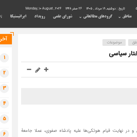
5
تاریخ :
دوشنبه, ۱۹ مرداد , ۱۴۰۵
26 صفر 1448
Monday, 10 August , 2026
مناطق
گروه‌های مطالعاتی
شورای علمی
رویداد
ایرانیستیکا
N
آخری
طق
موضوعات
ختار سیاسی
1
2
3
4
5
 در نهایت قیام هوتکی‌ها علیه پادشاه صفوی، عملا جامعۀ
6