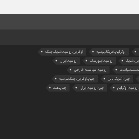
اوکراین،آمریکا،روسیه
اوکراین،روسیه،آمریکا،جنگ
ین،آمریکا
روسیه،ایبورسک
روسیه،ایران
،سند،سیاست
روسیه،سیاست خارجی
چین،آمریکا،بالن
چین،اوکراین،جنگ،ر.سیه
روسیه،اوکراین
چین،روسیه،ایران
چین،هند