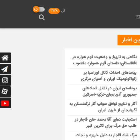
کل
3138
E
ن اخبار
نگاهی به تاریخ و وضعیت قوم هزاره در
افغانستان؛ داستان قوم همواره مغضوب
پیامدهای احداث کانال اوراسیا بر
ژئواکونومیک ایران و آسیای مرکزی
برخاستن ایران در تقابل اتحادهای
جمهوری آذربایجان-ترکیه-اسرائیل
آثار و نتایج توافق سواپ گاز ترکمنستان به
آذربایجان از طریق ایران
استجابت دعای آقا محمد خان قاجار در
طلب حق مرگ برای کاترین کبیر
مرگ شاه قاجار به دلیل خربزه و نجات