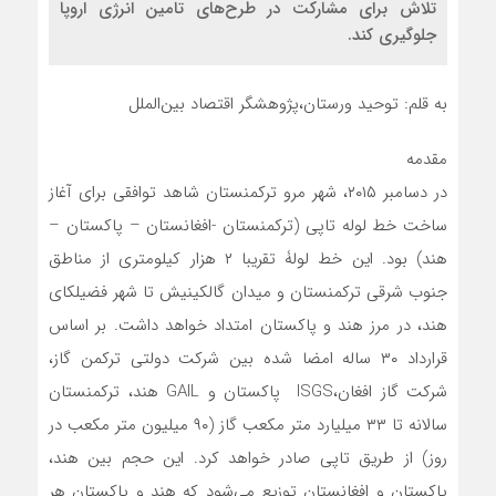
تلاش برای مشارکت در طرح‌های تامین انرژی اروپا
جلوگیری کند.
به قلم: توحید ورستان،پژوهشگر اقتصاد بین‌الملل
مقدمه
در دسامبر ۲۰۱۵، شهر مرو ترکمنستان شاهد توافقی برای آغاز
ساخت خط لوله تاپی (ترکمنستان -افغانستان – پاکستان –
هند) بود. این خط لولۀ تقریبا ۲ هزار کیلومتری از مناطق
جنوب شرقی ترکمنستان و میدان گالکینیش تا شهر فضیلکای
هند، در مرز هند و پاکستان امتداد خواهد داشت. بر اساس
قرارداد ۳۰ ساله امضا شده بین شرکت دولتی ترکمن گاز،
شرکت گاز افغان،ISGS پاکستان و GAIL هند، ترکمنستان
سالانه تا ۳۳ میلیارد متر مکعب گاز (۹۰ میلیون متر مکعب در
روز) از طریق تاپی صادر خواهد کرد. این حجم بین هند،
پاکستان و افغانستان توزیع می‌شود که هند و پاکستان هر