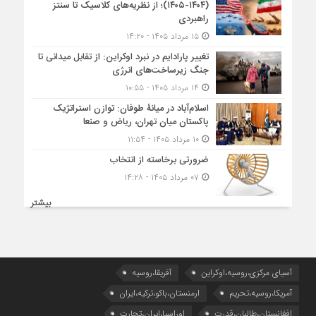
(۱۴۰۴-۱۴۰۵)؛ از نظریه‌های کلاسیک تا سنتز
راهبردی
۱۵ مرداد ۱۴۰۵ - ۱۴:۲۰
تغییر پارادایم در نبرد اوکراین: از تقابل میدانی تا
جنگ زیرساخت‌های انرژی
۱۴ مرداد ۱۴۰۵ - ۱۰:۵۵
اسلام‌آباد در میانۀ طوفان: توازن استراتژیک
پاکستان میان تهران، ریاض و صنعا
۱۰ مرداد ۱۴۰۵ - ۱۱:۵۴
ضرورتی برخاسته از انتخاب
۰۷ مرداد ۱۴۰۵ - ۱۴:۲۸
بیشتر
آسیای مرکزی،روسیه،اوکراین
آفریقا،روسیه
آمریکا،روسیه،تحریم
ارمنستان،باکو،ترکیه،ایران
افغانستان،طالبان،قدرت
اوراسیا،ایران،تجارت