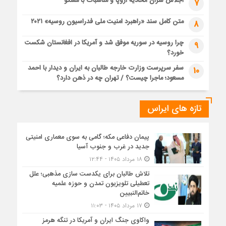
اجلاس سران اتحادیه اروپا و مناسبات با مسکو
7
متن کامل سند «راهبرد امنیت ملی فدراسیون روسیه» ۲۰۲۱
8
چرا روسیه در سوریه موفق شد و آمریکا در افغانستان شکست
9
خورد؟
سفر سرپرست وزارت خارجه طالبان به ایران و دیدار با احمد
10
مسعود؛ ماجرا چیست؟ / تهران چه در ذهن دارد؟
تازه های ایراس
پیمان دفاعی مکه؛ گامی به سوی معماری امنیتی
جدید در غرب و جنوب آسیا
۱۸ مرداد ۱۴۰۵ - ۱۲:۴۴
تلاش طالبان برای یکدست سازی مذهبی؛ علل
تعطیلی تلویزیون تمدن و حوزه علمیه
خاتم‌النبیین
۱۷ مرداد ۱۴۰۵ - ۱۱:۰۳
واکاوی جنگ ایران و آمریکا در تنگه هرمز