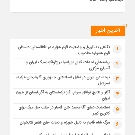
آخرین اخبار
نگاهی به تاریخ و وضعیت قوم هزاره در افغانستان؛ داستان
1
قوم همواره مغضوب
پیامدهای احداث کانال اوراسیا بر ژئواکونومیک ایران و
2
آسیای مرکزی
برخاستن ایران در تقابل اتحادهای جمهوری آذربایجان-ترکیه-
3
اسرائیل
آثار و نتایج توافق سواپ گاز ترکمنستان به آذربایجان از طریق
4
ایران
استجابت دعای آقا محمد خان قاجار در طلب حق مرگ برای
5
کاترین کبیر
مرگ شاه قاجار به دلیل خربزه و نجات جان شاعر کتابخوان
6