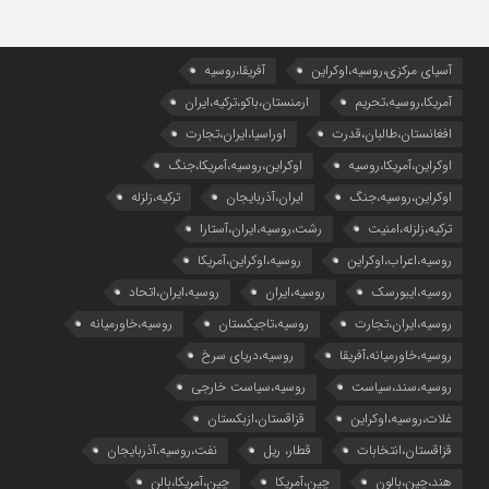
آسیای مرکزی،روسیه،اوکراین
آفریقا،روسیه
آمریکا،روسیه،تحریم
ارمنستان،باکو،ترکیه،ایران
افغانستان،طالبان،قدرت
اوراسیا،ایران،تجارت
اوکراین،آمریکا،روسیه
اوکراین،روسیه،آمریکا،جنگ
اوکراین،روسیه،جنگ
ایران،آذربایجان
ترکیه،زلزله
ترکیه،زلزله،امنیت
رشت،روسیه،ایران،آستارا
روسیه،اعراب،اوکراین
روسیه،اوکراین،آمریکا
روسیه،ایبورسک
روسیه،ایران
روسیه،ایران،اتحاد
روسیه،ایران،تجارت
روسیه،تاجیکستان
روسیه،خاورمیانه
روسیه،خاورمیانه،آفریقا
روسیه،دریای سرخ
روسیه،سند،سیاست
روسیه،سیاست خارجی
غلات،روسیه،اوکراین
قزاقستان،ازبکستان
قزاقستان،انتخابات
قطار، ریل
نفت،روسیه،آذربایجان
هند،چین،بالون
چین،آمریکا
چین،آمریکا،بالن