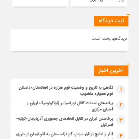
ثبت دیدگاه
دیدگاهها بسته است.
آخرین اخبار
نگاهی به تاریخ و وضعیت قوم هزاره در افغانستان؛ داستان
1
قوم همواره مغضوب
پیامدهای احداث کانال اوراسیا بر ژئواکونومیک ایران و
2
آسیای مرکزی
برخاستن ایران در تقابل اتحادهای جمهوری آذربایجان-ترکیه-
3
اسرائیل
آثار و نتایج توافق سواپ گاز ترکمنستان به آذربایجان از طریق
4