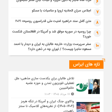
مرگ شاه قاجار به دلیل خربزه و نجات جان شاعر کتابخوان
6
اجلاس سران اتحادیه اروپا و مناسبات با مسکو
7
متن کامل سند «راهبرد امنیت ملی فدراسیون روسیه» ۲۰۲۱
8
چرا روسیه در سوریه موفق شد و آمریکا در افغانستان شکست
9
خورد؟
سفر سرپرست وزارت خارجه طالبان به ایران و دیدار با احمد
10
مسعود؛ ماجرا چیست؟ / تهران چه در ذهن دارد؟
تازه های ایراس
تلاش طالبان برای یکدست سازی مذهبی؛ علل
تعطیلی تلویزیون تمدن و حوزه علمیه
خاتم‌النبیین
۱۷ مرداد ۱۴۰۵ - ۱۱:۰۳
واکاوی جنگ ایران و آمریکا در تنگه هرمز
(۱۴۰۴-۱۴۰۵)؛ از نظریه‌های کلاسیک تا سنتز
راهبردی