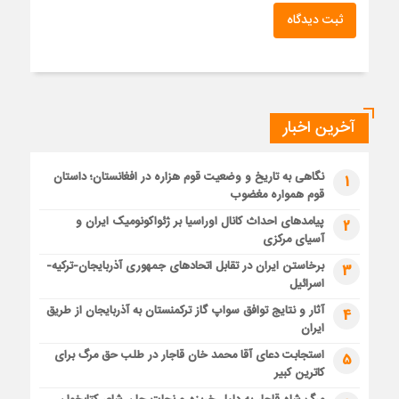
ثبت دیدگاه
آخرین اخبار
نگاهی به تاریخ و وضعیت قوم هزاره در افغانستان؛ داستان
1
قوم همواره مغضوب
پیامدهای احداث کانال اوراسیا بر ژئواکونومیک ایران و
2
آسیای مرکزی
برخاستن ایران در تقابل اتحادهای جمهوری آذربایجان-ترکیه-
3
اسرائیل
آثار و نتایج توافق سواپ گاز ترکمنستان به آذربایجان از طریق
4
ایران
استجابت دعای آقا محمد خان قاجار در طلب حق مرگ برای
5
کاترین کبیر