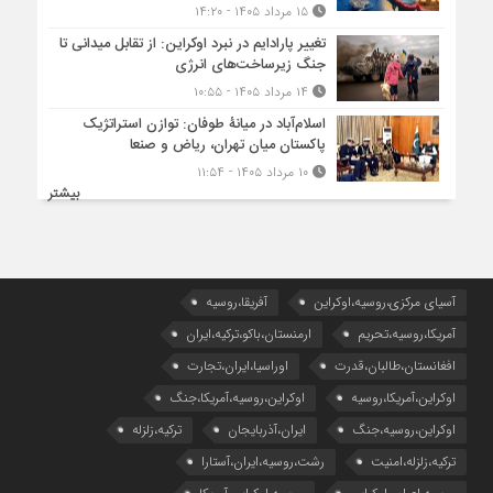
۱۵ مرداد ۱۴۰۵ - ۱۴:۲۰
تغییر پارادایم در نبرد اوکراین: از تقابل میدانی تا
جنگ زیرساخت‌های انرژی
۱۴ مرداد ۱۴۰۵ - ۱۰:۵۵
اسلام‌آباد در میانۀ طوفان: توازن استراتژیک
پاکستان میان تهران، ریاض و صنعا
۱۰ مرداد ۱۴۰۵ - ۱۱:۵۴
بیشتر
آسیای مرکزی،روسیه،اوکراین
آفریقا،روسیه
آمریکا،روسیه،تحریم
ارمنستان،باکو،ترکیه،ایران
افغانستان،طالبان،قدرت
اوراسیا،ایران،تجارت
اوکراین،آمریکا،روسیه
اوکراین،روسیه،آمریکا،جنگ
اوکراین،روسیه،جنگ
ایران،آذربایجان
ترکیه،زلزله
ترکیه،زلزله،امنیت
رشت،روسیه،ایران،آستارا