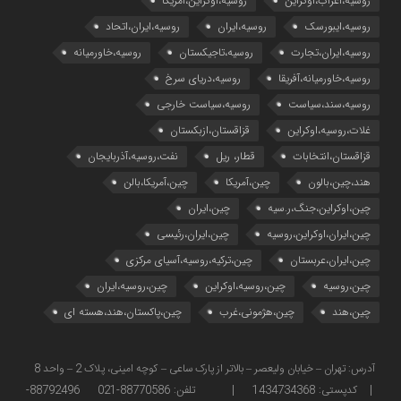
روسیه،اعراب،اوکراین
روسیه،اوکراین،آمریکا
روسیه،ایبورسک
روسیه،ایران
روسیه،ایران،اتحاد
روسیه،ایران،تجارت
روسیه،تاجیکستان
روسیه،خاورمیانه
روسیه،خاورمیانه،آفریقا
روسیه،دریای سرخ
روسیه،سند،سیاست
روسیه،سیاست خارجی
غلات،روسیه،اوکراین
قزاقستان،ازبکستان
قزاقستان،انتخابات
قطار، ریل
نفت،روسیه،آذربایجان
هند،چین،بالون
چین،آمریکا
چین،آمریکا،بالن
چین،اوکراین،جنگ،ر.سیه
چین،ایران
چین،ایران،اوکراین،روسیه
چین،ایران،رئیسی
چین،ایران،عربستان
چین،ترکیه،روسیه،آسیای مرکزی
چین،روسیه
چین،روسیه،اوکراین
چین،روسیه،ایران
چین،هند
چین،هژمونی،غرب
چین،پاکستان،هند،هسته ای
آدرس: تهران – خیابان ولیعصر – بالاتر از پارک ساعی – کوچه امینی، پلاک 2 – واحد 8
| کدپستی: 1434734368 | تلفن: 88770586-021 88792496-