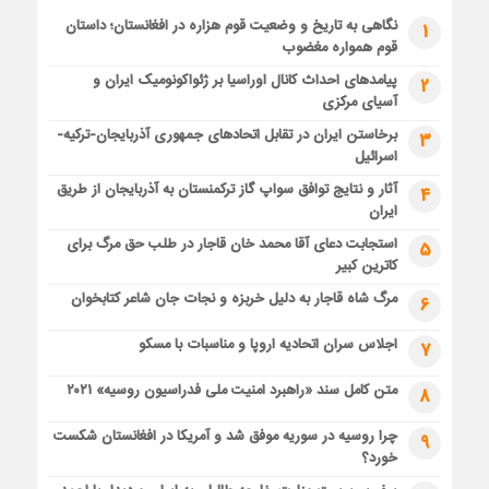
نگاهی به تاریخ و وضعیت قوم هزاره در افغانستان؛ داستان
1
قوم همواره مغضوب
پیامدهای احداث کانال اوراسیا بر ژئواکونومیک ایران و
2
آسیای مرکزی
برخاستن ایران در تقابل اتحادهای جمهوری آذربایجان-ترکیه-
3
اسرائیل
آثار و نتایج توافق سواپ گاز ترکمنستان به آذربایجان از طریق
4
ایران
استجابت دعای آقا محمد خان قاجار در طلب حق مرگ برای
5
کاترین کبیر
مرگ شاه قاجار به دلیل خربزه و نجات جان شاعر کتابخوان
6
اجلاس سران اتحادیه اروپا و مناسبات با مسکو
7
متن کامل سند «راهبرد امنیت ملی فدراسیون روسیه» ۲۰۲۱
8
چرا روسیه در سوریه موفق شد و آمریکا در افغانستان شکست
9
خورد؟