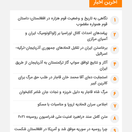
آخرین اخبار
نگاهی به تاریخ و وضعیت قوم هزاره در افغانستان؛ داستان
1
قوم همواره مغضوب
پیامدهای احداث کانال اوراسیا بر ژئواکونومیک ایران و
2
آسیای مرکزی
برخاستن ایران در تقابل اتحادهای جمهوری آذربایجان-ترکیه-
3
اسرائیل
آثار و نتایج توافق سواپ گاز ترکمنستان به آذربایجان از طریق
4
ایران
استجابت دعای آقا محمد خان قاجار در طلب حق مرگ برای
5
کاترین کبیر
مرگ شاه قاجار به دلیل خربزه و نجات جان شاعر کتابخوان
6
اجلاس سران اتحادیه اروپا و مناسبات با مسکو
7
متن کامل سند «راهبرد امنیت ملی فدراسیون روسیه» ۲۰۲۱
8
چرا روسیه در سوریه موفق شد و آمریکا در افغانستان شکست
9