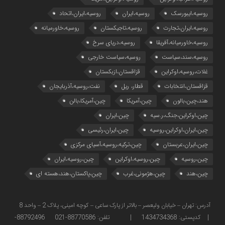
روسیه،ایبورسک
روسیه،ایران
روسیه،ایران،اتحاد
روسیه،ایران،تجارت
روسیه،تاجیکستان
روسیه،خاورمیانه
روسیه،خاورمیانه،آفریقا
روسیه،دریای سرخ
روسیه،سند،سیاست
روسیه،سیاست خارجی
غلات،روسیه،اوکراین
قزاقستان،ازبکستان
قزاقستان،انتخابات
قطار، ریل
نفت،روسیه،آذربایجان
هند،چین،بالون
چین،آمریکا
چین،آمریکا،بالن
چین،اوکراین،جنگ،ر.سیه
چین،ایران
چین،ایران،اوکراین،روسیه
چین،ایران،رئیسی
چین،ایران،عربستان
چین،ترکیه،روسیه،آسیای مرکزی
چین،روسیه
چین،روسیه،اوکراین
چین،روسیه،ایران
چین،هند
چین،هژمونی،غرب
چین،پاکستان،هند،هسته ای
آدرس: تهران – خیابان ولیعصر – بالاتر از پارک ساعی – کوچه امینی، پلاک 2 – واحد 8
| کدپستی: 1434734368 | تلفن: 88770586-021 88792496-