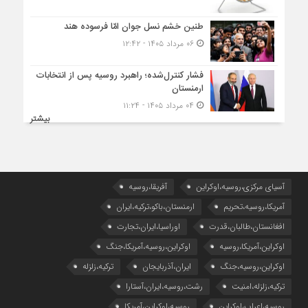
طنین خشم نسل جوان امّا فرسوده هند
۰۶ مرداد ۱۴۰۵ - ۱۲:۴۲
فشار کنترل‌شده؛ راهبرد روسیه پس از انتخابات
ارمنستان
۰۴ مرداد ۱۴۰۵ - ۱۱:۲۴
بیشتر
آسیای مرکزی،روسیه،اوکراین
آفریقا،روسیه
آمریکا،روسیه،تحریم
ارمنستان،باکو،ترکیه،ایران
افغانستان،طالبان،قدرت
اوراسیا،ایران،تجارت
اوکراین،آمریکا،روسیه
اوکراین،روسیه،آمریکا،جنگ
اوکراین،روسیه،جنگ
ایران،آذربایجان
ترکیه،زلزله
ترکیه،زلزله،امنیت
رشت،روسیه،ایران،آستارا
روسیه،اعراب،اوکراین
روسیه،اوکراین،آمریکا