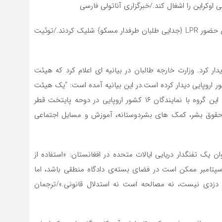
وکراین را اشغال کند./خبرگزاری آناتولی فارسی
نیروهای نظامی اوکراین خمپاره و نارنجک به چهار مکان حضور LPR {جدایی طلبان طرفدار مسکو} شلیک کردند./توئیت
نمایندگان ۱۶ کشور اروپایی دیدار کرد. وزارت خارجه طالبان در بیانیه ای اعلام کرد که هیئت
لبان در دوحه پایتخت قطر امروز با نمایندگان ۱۶ کشور اروپایی دیدار کرده است.در این بیانیه آمده است: “یک هیئت
بلندپایه به ریاست امیر خان متقی، سرپرست وزارت خارجه این گروه با نمایندگان ۱۶ کشور اروپایی در دوحه پایتخت قطر
، حقوق بشر، کمک های بشردوستانه، آموزش و مسایل اجتماعی
یک تفنگدار دریایی ایالات متحده در افغانستان: «استفاده از
ایر خارجی یک کشور برای جبران غرامت به قربانیان ۱۱ سپتامبر ممکن است در فضای بسته‌ی دادگاه منطقی باشد، اما
ز دزدی نیست، نه مصالحه است نه استدلال قانونی.»/ترجمان