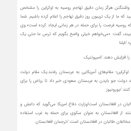
 واشنگتن هرگز زمان دقیق تهاجم روسیه به اوکراین را مشخص
 که ما از یک تریبون روز دقیق تهاجم را اعلام کرده باشیم. شما
ه روسیه فرصت را برای حمله در هر زمانی ایجاد کرده است».وی
می‌بیند، گفت: «می‌خواهم خیلی واضح بگویم که ترس ما حتی یک
ایلنا
را افزایش دهند./اسپوتنیک
کراین؛ مقام‌های آمریکایی به عربستان رفتند.یک مقام دولت
از مقام‌های ارشد دولت جو بایدن به عربستان سعودی خبر داد تا ریاض را برای
نند./یورونیوز
ان در افغانستان است!وزارت دفاع امریکا می‌گوید که داعش و
ستند از افغانستان به عنوان سکوی برای حمله به غرب استفاده
خالفان طالبان در افغانستان است./ترجمان افغانستان