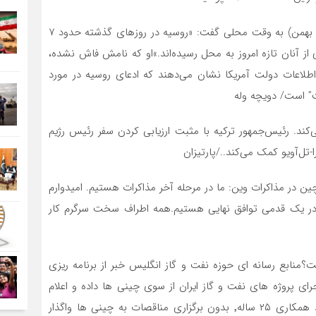
یک مقام ارشد کاخ سفید شامگاه چهارشنبه ۱۶ فوریه (۲۷ بهمن) به وقت محلی گفت: «روسیه در روزهای گذشته حدود ۷
ی از آنان تازه امروز به محل رسیده‌اند.»او که نامش فاش نشده،
و اطلاعات دولت آمریکا نشان می‌دهند که ادعای روسیه در مورد
” است/ دویچه وله
‌کند. رئیس‌جمهور ترکیه با مثبت ارزیابی کردن سفر رئیس رژیم
تل‌آویو کمک می‌کند../پارتیزان
ن در مذاکرات وین: ما در مرحله آخر مذاکرات هستیم. امیدوارم
ا در یک قدمی توافق نهایی هستیم.همه اطراف سخت سرگرم کار
ران چیست؟منابع رسانه ای حوزه نفت و گاز انگلیس خبر از برنامه ریزی
 حاشیه اجرای پروژه های نفت و گاز ایران از سوی چینی ها داده و اعلام
کرده اند که برخی از قراردادهای طراحی شده ذیل این سند همکاری ۲۵ ساله٬‌ بدون برگزاری مناقصات به چینی ها واگذار