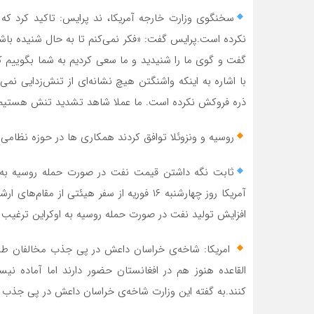
سخنگوی وزارت خارجه آمریکا، ند پرایس: تاکید کرد که
نکرده است.پرایس گفت: «فکر نمی‌کنم تا به حال شنیده باشید
گفت و گوی ما را شنیدید و ما سعی کردیم به شما بگوییم ک
با اشاره به اینکه واشنگتن هیچ نشانه‌ای از تنش‌زدایی ن
ذره فروکش نکرده است. ما عملا شاهد تشدید تنش هستیم»./
روسیه و ونزوئلا توافق کردند همکاری ها در حوزه نظامی 
ثابت نگه داشتن قیمت نفت در صورت حمله روسیه به او
آمریکا روز چهارشنبه ۱۶ فوریه از سفر هیئتی 
افزایش تولید نفت در صورت حمله روسیه به اوکراین ترغیب ک
امریکا: شاخه‌ی خراسان داعش در پی جذب مخالفان طالب
القاعده هنوز هم در افغانستان حضور دارند اما آماده نی
کنند.به گفته این وزارت شاخه‌ی خراسان داعش در پی جذب م