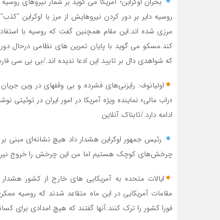
بحران اوکراین؛ آمریکا می گوید بر شمار نیروهای روسیه 
مرزی شده اند.این مقام همچنین گفت که روسیه با استفاد
کند.مسکو می گوید با پایان تمرین های نظامی درحال دور ک
که شواهدی دال بر تایید این ادعا ندیده اند./بی بی سی فار
اولیانوف: رایزنی‌های فشرد
«راب مالی» نماینده ویژه آمریکا در امور ایران در توئیتی نو
ادامه دارد./تابناک آنلاین
رئیس جمهور اوکراین هشدار داد هیچ نشانه‌ای مبنی ب
چرخش‌های کوچک هستیم اما من این چرخش را خروج نیروه
ایالات متحده به آمریکایی های خارج از کشور هشدار 
مقامات آمریکایی در این ماه متقاعد شدند که روسیه ممکن 
فورا کشور را ترک کنند.آنها گفتند که هیچ امدادی برای کسان