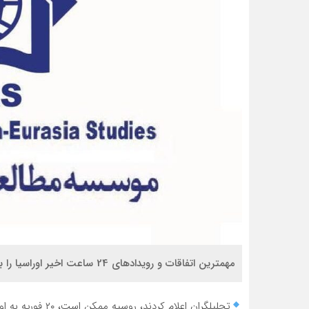
مهمترین اتفاقات و رویدادهای 24 ساعت اخیر اوراسیا را با ایراس مرور کنید:
تحلیلگران اعلام کردند، روسیه ممکن است، ۲۰ فوریه به اوکراین “حمله” کند./ اسپوتنیک