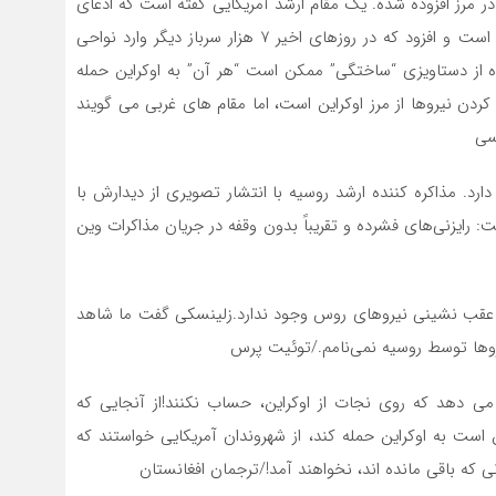
در مرز افزوده شده. یک مقام ارشد آمریکایی گفته است که ادعای
روسیه دایر بر دور کردن نیروهایش از مرز با اوکراین “کذب” است و افزود که در روزهای اخیر ۷ هزار سرباز دیگر وارد نواحی
ه از دستاویزی “ساختگی” ممکن است “هر آن” به اوکراین حمله
ردن نیروها از مرز اوکراین است، اما مقام های غربی می گویند
سی
ه و بی وقفه‎ای در وین جریان دارد. مذاکره کننده ارشد روسیه با انتشار تصویری از دیدارش با
شت: رایزنی‌های فشرده و تقریباً بدون وقفه در جریان مذاکرات وین
ر عقب نشینی نیروهای روس وجود ندارد.زلینسکی گفت ما شاهد
ا توسط روسیه نمی‌نامم./توئیت پرس
می دهد که روی نجات از اوکراین، حساب نکنند!از آنجایی که
است به اوکراین حمله کند، از شهروندان آمریکایی خواستند که
ی که باقی مانده اند، نخواهند آمد!/ترجمان افغانستان