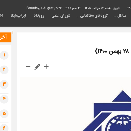
13
تاریخ :
شنبه, ۱۷ مرداد , ۱۴۰۵
24 صفر 1448
Saturday, 8 August , 2026
مناطق
گروه‌های مطالعاتی
شورای علمی
رویداد
ایرانیستیکا
EN
آخری
)
1
2
3
4
5
6