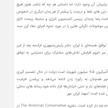
خواهد شد. موضوعی که البته اما و اگرهای بسیاری بر سر پذیرش آن وجود دارد؛ اما داستان هر چه که باشد٬ هنوز هیچ
ن سند منتشر نشده و همین امر٬ باب گمانه زنی های غلط و درست را بیشتر از هر زمان دیگری در خصوص
تامین منافع ایران در قبال همکاری با چینی ها باز کرده است.رضا پدیدار٬‌ رییس کمیسیون انرژی و محیط زیست اتاق
 این موضوعات نگرانی هایی را در مورد نحوه اجرای مفاد این سند
وافق هسته‌ای با ایران. دفتر رئیس‌جمهوری فرانسه بعد از این
ر سر «لزوم افزایش تلاش‌های مشترک برای دستیابی به توافق
هنگ کنگ با‌کمک چین در حال برنامه‌ریزی برای تست اُمیکرون ۷٫۵ میلیون شهروند است.دولت در حال تصمیم گیری
کشور همچنان به رکورد زدن ادامه می‌دهد و پرشدن ظرفیت
فضاهای باز و حتی خیابان‌ها قرار داده شود.رسانه های محلی
ظهور قدرت های بزرگ جایگاه رهبری آمریکا را در جهان خدشه دار کرده است. نشریه The American Conservative در