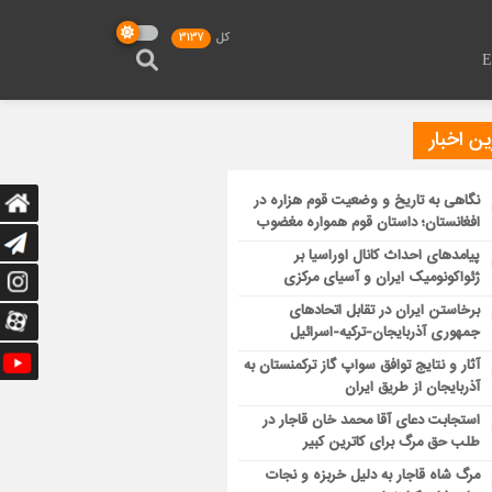
کل
3137
ن اخبار
نگاهی به تاریخ و وضعیت قوم هزاره در
افغانستان؛ داستان قوم همواره مغضوب
پیامدهای احداث کانال اوراسیا بر
ژئواکونومیک ایران و آسیای مرکزی
برخاستن ایران در تقابل اتحادهای
جمهوری آذربایجان-ترکیه-اسرائیل
آثار و نتایج توافق سواپ گاز ترکمنستان به
آذربایجان از طریق ایران
استجابت دعای آقا محمد خان قاجار در
طلب حق مرگ برای کاترین کبیر
مرگ شاه قاجار به دلیل خربزه و نجات