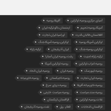
آسیای مرکزی،روسیه،اوکراین
آفریقا،روسیه
آمریکا،روسیه،تحریم
ارمنستان،باکو،ترکیه،ایران
افغانستان،طالبان،قدرت
اوراسیا،ایران،تجارت
اوکراین،آمریکا،روسیه
اوکراین،روسیه،آمریکا،جنگ
اوکراین،روسیه،جنگ
ایران،آذربایجان
ترکیه،زلزله
ترکیه،زلزله،امنیت
رشت،روسیه،ایران،آستارا
روسیه،اعراب،اوکراین
روسیه،اوکراین،آمریکا
روسیه،ایبورسک
روسیه،ایران
روسیه،ایران،اتحاد
روسیه،ایران،تجارت
روسیه،تاجیکستان
روسیه،خاورمیانه
روسیه،خاورمیانه،آفریقا
روسیه،دریای سرخ
روسیه،سند،سیاست
روسیه،سیاست خارجی
غلات،روسیه،اوکراین
قزاقستان،ازبکستان
قزاقستان،انتخابات
قطار، ریل
نفت،روسیه،آذربایجان