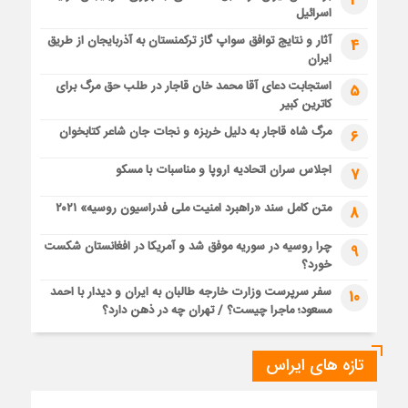
3
اسرائیل
آثار و نتایج توافق سواپ گاز ترکمنستان به آذربایجان از طریق
4
ایران
استجابت دعای آقا محمد خان قاجار در طلب حق مرگ برای
5
کاترین کبیر
مرگ شاه قاجار به دلیل خربزه و نجات جان شاعر کتابخوان
6
اجلاس سران اتحادیه اروپا و مناسبات با مسکو
7
متن کامل سند «راهبرد امنیت ملی فدراسیون روسیه» ۲۰۲۱
8
چرا روسیه در سوریه موفق شد و آمریکا در افغانستان شکست
9
خورد؟
سفر سرپرست وزارت خارجه طالبان به ایران و دیدار با احمد
10
مسعود؛ ماجرا چیست؟ / تهران چه در ذهن دارد؟
تازه های ایراس