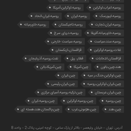
روسیه،اعراب،اوکراین
روسیه،اوکراین،آمریکا
روسیه،ایبورسک
روسیه،ایران
روسیه،ایران،اتحاد
روسیه،ایران،تجارت
روسیه،تاجیکستان
روسیه،خاورمیانه
روسیه،خاورمیانه،آفریقا
روسیه،دریای سرخ
روسیه،سند،سیاست
روسیه،سیاست خارجی
غلات،روسیه،اوکراین
قزاقستان،ازبکستان
قزاقستان،انتخابات
قطار، ریل
نفت،روسیه،آذربایجان
هند،چین،بالون
چین،آمریکا
چین،آمریکا،بالن
چین،اوکراین،جنگ،ر.سیه
چین،ایران
چین،ایران،اوکراین،روسیه
چین،ایران،رئیسی
چین،ایران،عربستان
چین،ترکیه،روسیه،آسیای مرکزی
چین،روسیه
چین،روسیه،اوکراین
چین،روسیه،ایران
چین،هند
چین،هژمونی،غرب
چین،پاکستان،هند،هسته ای
آدرس: تهران – خیابان ولیعصر – بالاتر از پارک ساعی – کوچه امینی، پلاک 2 – واحد 8