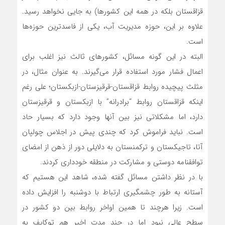
قزاقستان بلکه در همه این کشورها) به جایی نخواهد رسید.
علاوه بر این، حوزه مدیریت آب، یکی از فاسدترین حوزه‌ها
است.
البته در این گونه مسائل، کشورهای ثالث نیز اغلب برای
اعمال فشار مورد استفاده قرار می‌گیرند. به عنوان مثال، در
مثلث پیچیده روابط قزاقستان-قرقیزستان-ازبکستان؛ علی رغم
اینکه قزاقستان روابط “برادرانه” با ازبکستان و قرقیزستان
دارد، اما مشکلاتی نیز بین آنها وجود دارد که بسیار حاد
است. نباید فراموش کرد که چندی پیش در اجلاس چولپان
آتا، تاجیکستان و ترکمنستان به دلایلی دور از ذهن از امضای
توافقنامه دوستی و مشارکت در منطقه خودداری کردند.
با در نظر داشتن مسائل گفته شده، شاهد این هستیم که
آستانه به طور چشمگیری ارتباط با دوشنبه را افزایش داده
است. زیرا هرچند تا همین اواخر روابط بین دو کشور در
سطح عالی نبود اما در چند مدت اخیر هم توکایف به