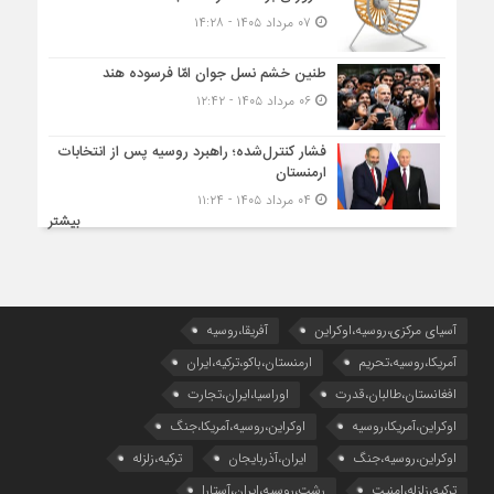
۰۷ مرداد ۱۴۰۵ - ۱۴:۲۸
طنین خشم نسل جوان امّا فرسوده هند
۰۶ مرداد ۱۴۰۵ - ۱۲:۴۲
فشار کنترل‌شده؛ راهبرد روسیه پس از انتخابات
ارمنستان
۰۴ مرداد ۱۴۰۵ - ۱۱:۲۴
بیشتر
آسیای مرکزی،روسیه،اوکراین
آفریقا،روسیه
آمریکا،روسیه،تحریم
ارمنستان،باکو،ترکیه،ایران
افغانستان،طالبان،قدرت
اوراسیا،ایران،تجارت
اوکراین،آمریکا،روسیه
اوکراین،روسیه،آمریکا،جنگ
اوکراین،روسیه،جنگ
ایران،آذربایجان
ترکیه،زلزله
ترکیه،زلزله،امنیت
رشت،روسیه،ایران،آستارا