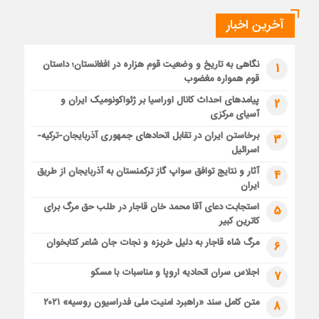
آخرین اخبار
نگاهی به تاریخ و وضعیت قوم هزاره در افغانستان؛ داستان
1
قوم همواره مغضوب
پیامدهای احداث کانال اوراسیا بر ژئواکونومیک ایران و
2
آسیای مرکزی
برخاستن ایران در تقابل اتحادهای جمهوری آذربایجان-ترکیه-
3
اسرائیل
آثار و نتایج توافق سواپ گاز ترکمنستان به آذربایجان از طریق
4
ایران
استجابت دعای آقا محمد خان قاجار در طلب حق مرگ برای
5
کاترین کبیر
مرگ شاه قاجار به دلیل خربزه و نجات جان شاعر کتابخوان
6
اجلاس سران اتحادیه اروپا و مناسبات با مسکو
7
متن کامل سند «راهبرد امنیت ملی فدراسیون روسیه» ۲۰۲۱
8