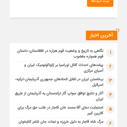
ثبت دیدگاه
آخرین اخبار
نگاهی به تاریخ و وضعیت قوم هزاره در افغانستان؛ داستان
1
قوم همواره مغضوب
پیامدهای احداث کانال اوراسیا بر ژئواکونومیک ایران و
2
آسیای مرکزی
برخاستن ایران در تقابل اتحادهای جمهوری آذربایجان-ترکیه-
3
اسرائیل
آثار و نتایج توافق سواپ گاز ترکمنستان به آذربایجان از طریق
4
ایران
استجابت دعای آقا محمد خان قاجار در طلب حق مرگ برای
5
کاترین کبیر
مرگ شاه قاجار به دلیل خربزه و نجات جان شاعر کتابخوان
6