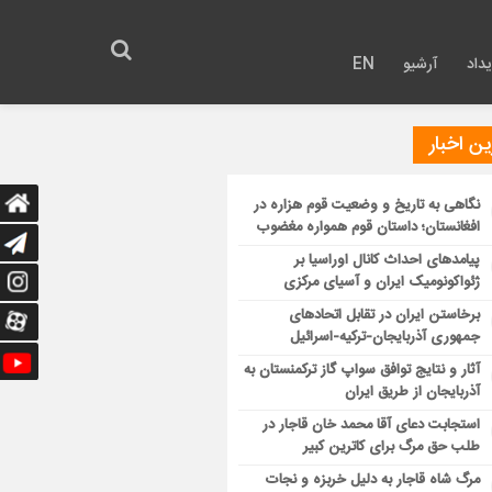
داد
آرشیو
EN
ن اخبار
نگاهی به تاریخ و وضعیت قوم هزاره در
افغانستان؛ داستان قوم همواره مغضوب
پیامدهای احداث کانال اوراسیا بر
ژئواکونومیک ایران و آسیای مرکزی
برخاستن ایران در تقابل اتحادهای
جمهوری آذربایجان-ترکیه-اسرائیل
آثار و نتایج توافق سواپ گاز ترکمنستان به
آذربایجان از طریق ایران
استجابت دعای آقا محمد خان قاجار در
طلب حق مرگ برای کاترین کبیر
مرگ شاه قاجار به دلیل خربزه و نجات