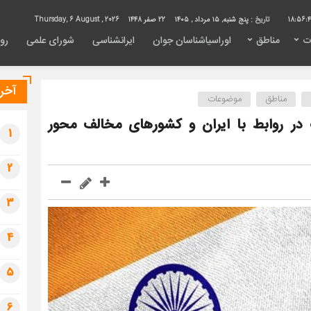
18:56:
تاریخ :
پنج شنبه, ۱۵ مرداد , ۱۴۰۵
22 صفر 1448
Thursday, 6 August , 2026
ت
مناطق
اوراسیاشناسان جوان
ایرانشناسی
شورای علمی
روی
آخری
مناطق
موضوعات
 در روابط با ایران و کشورهای مخالف محور
1
2
3
4
5
6