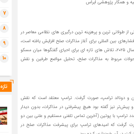
ه و همکار پژوهشی ایراس
7
8
ین که از فوریه ۲۰۲۲ آغاز شد، به یکی از طولانی ترین و پرهزینه ترین درگیری های نظامی معاصر در
شارهای بین المللی برای آغاز مذاکرات صلح افزایش یافته است،
9
چشم انداز روشنی برای پایان این جنگ دیده نمی شود. در سال ۲۰۲۵، تلاش های تازه ای برای احیای گفتگوها میان مسکو
10
حولات مربوط به مذاکرات صلح، تحلیل مواضع طرفین و نقش
تازه
یمیر پوتین و دونالد ترامپ، صورت گرفت. ترامپ معتقد است که نقش
 پیش‌تر نیز گفته بود هیچ پیشرفتی در مذاکرات، بدون دیدار
 ترامپ با پوتین (آخرین تماس تلفنی مستقیم و علنی بین دو
رت گرفت که امیدهای ترامپ برای پیشرفت مذاکرات صلح در
شرکت در آن خودداری کرده بود.