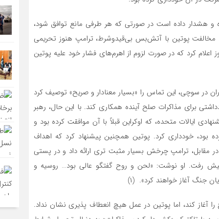
ه و هشدار داده است در صورتی که هر طرفی مانع توافق شود،
جود مخالفت پوتین با آتش‌بس بی‌قیدوشرط، ترامپ هنوز تحریمی
ز اعلام کرد که در صورت لزوم از اهرم‌های فشار خود علیه پوتین
ان در سوچی، این تماس را «بسیار معنادار و صریح» توصیف کرد
اشتی برای مذاکرات صلح آینده همکاری کند. با این حال، رهبر
 از آتش‌بس بدون قید و شرط ۳۰ روزه پیشنهادی ایالات متحده، که اوکراین قبلاً با آن موافقت کرده بود و
ه بود، خودداری کرد. پوتین همچنین پیشنهاد کرد که اهداف
ر مقابل، ترامپ چرخش بسیار مثبت تری ارائه داد و در پستی
یش رفت. او نوشت: «لحن و روح گفتگو عالی بود… روسیه و
ان جنگ آغاز خواهند کرد». (۱)
ف ۲۴ ساعت مذاکرات صلح را آغاز کند، اما پوتین در عمل هیچ انعطاف پذیری نشان نداد.