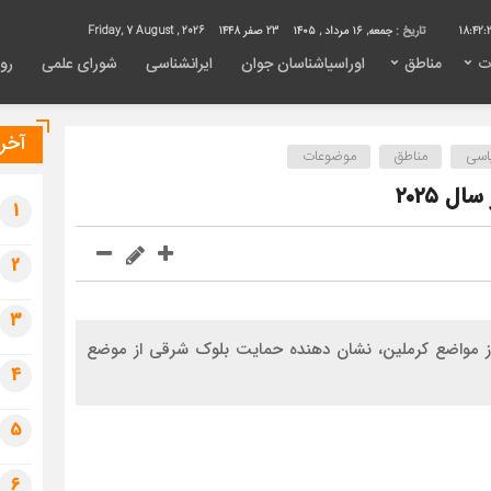
18:42:
تاریخ :
جمعه, ۱۶ مرداد , ۱۴۰۵
23 صفر 1448
Friday, 7 August , 2026
ت
مناطق
اوراسیاشناسان جوان
ایرانشناسی
شورای علمی
روی
آخری
اسی
مناطق
موضوعات
 ۲۰۲۵
1
2
3
 مواضع کرملین، نشان دهنده حمایت بلوک شرقی از موضع
4
5
6