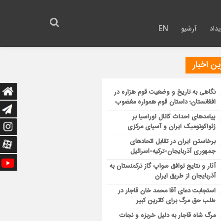
داد
آرشیو
EN
ن اخبار
نگاهی به تاریخ و وضعیت قوم هزاره در
افغانستان؛ داستان قوم همواره مغضوب
پیامدهای احداث کانال اوراسیا بر
ژئواکونومیک ایران و آسیای مرکزی
برخاستن ایران در تقابل اتحادهای
جمهوری آذربایجان-ترکیه-اسرائیل
آثار و نتایج توافق سواپ گاز ترکمنستان به
آذربایجان از طریق ایران
استجابت دعای آقا محمد خان قاجار در
طلب حق مرگ برای کاترین کبیر
مرگ شاه قاجار به دلیل خربزه و نجات