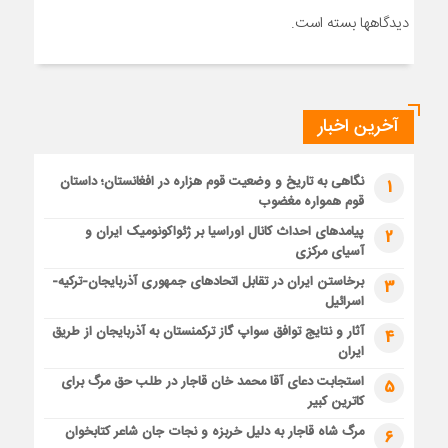
دیدگاهها بسته است.
آخرین اخبار
نگاهی به تاریخ و وضعیت قوم هزاره در افغانستان؛ داستان
1
قوم همواره مغضوب
پیامدهای احداث کانال اوراسیا بر ژئواکونومیک ایران و
2
آسیای مرکزی
برخاستن ایران در تقابل اتحادهای جمهوری آذربایجان-ترکیه-
3
اسرائیل
آثار و نتایج توافق سواپ گاز ترکمنستان به آذربایجان از طریق
4
ایران
استجابت دعای آقا محمد خان قاجار در طلب حق مرگ برای
5
کاترین کبیر
مرگ شاه قاجار به دلیل خربزه و نجات جان شاعر کتابخوان
6