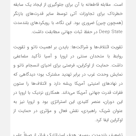
است. مقابله قاطعانه با آن برای جلوگیری از ایجاد یک سابقه
خطرناک برای تجاوزات آتی توسط سایر قدرت‌های بازنگر
(همچون چین) ضروری بود. این نگاه، با رویکردهای بلندمدت
Deep State در حفظ ثبات جهانی مطابقت داشت.
تقویت ائتلاف‌ها و شراکت‌ها: بایدن بر اهمیت ناتو و تقویت
روابط با متحدان سنتی در اروپا و آسیا تأکید مضاعفی
داشت. حمایت از اوکراین، فرصتی برای احیای انسجام ناتو و
نمایش وحدت غرب در برابر تهدید مشترک بود؛ دیدگاهی که
در نهادهای امنیتی آمریکا ریشه دارد و ائتلاف‌ها را ستون
فقرات قدرت جهانی آمریکا می‌داند. همکاری نزدیک با اروپا در
این دوران، عنصر کلیدی این استراتژی بود و اروپا نیز به
عنوان شریک راهبردی، نقش فعال و مؤثری در حمایت از
اوکراین ایفا کرد.
تضعیف بلندمدت روسیه: هدف استراتژیک فراتر از صرفاً عقب