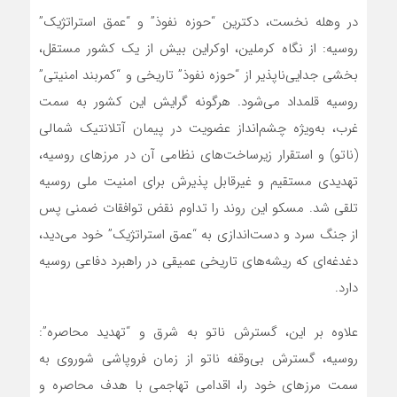
در وهله نخست، دکترین “حوزه نفوذ” و “عمق استراتژیک”
روسیه: از نگاه کرملین، اوکراین بیش از یک کشور مستقل،
بخشی جدایی‌ناپذیر از “حوزه نفوذ” تاریخی و “کمربند امنیتی”
روسیه قلمداد می‌شود. هرگونه گرایش این کشور به سمت
غرب، به‌ویژه چشم‌انداز عضویت در پیمان آتلانتیک شمالی
(ناتو) و استقرار زیرساخت‌های نظامی آن در مرزهای روسیه،
تهدیدی مستقیم و غیرقابل پذیرش برای امنیت ملی روسیه
تلقی شد. مسکو این روند را تداوم نقض توافقات ضمنی پس
از جنگ سرد و دست‌اندازی به “عمق استراتژیک” خود می‌دید،
دغدغه‌ای که ریشه‌های تاریخی عمیقی در راهبرد دفاعی روسیه
دارد.
علاوه بر این، گسترش ناتو به شرق و “تهدید محاصره”:
روسیه، گسترش بی‌وقفه ناتو از زمان فروپاشی شوروی به
سمت مرزهای خود را، اقدامی تهاجمی با هدف محاصره و