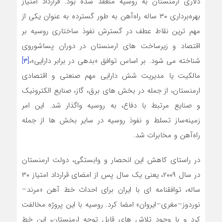
دلاری ارمنستان به روسیه منعقد شده بود. قرارداد امتیاز
بهره‌برداری ۳۰ ساله راه‌آهن به ‌طور گسترده به ‌عنوان یکی از
مهم ‌ترین نقاط عطف در گسترش نفوذ ساختاری روسیه بر
اقتصاد و زیرساخت ‌های ارمنستان در دوران پساشوروی
شناخته می ‌شود. بر اساس توافق «بدهی در برابر دارایی»،
[۳]
مالکیت یا مدیریت شش دارایی مهم صنعتی و اقتصادی
ارمنستان، از جمله در بخش‌ های برق، گاز، صنایع الکترونیک
و صنایع مرتبط با دفاع، به روسیه واگذار شد. این امر
زمینه‌ساز تسلط و نفوذ روسیه در سایر بخش‌ ها از جمله
راه‌آهن و مخابرات شد.
در راستای کاهش این انحصار و وابستگی، دولت ارمنستان
در سال ۲۰۰۹، یعنی یک سال پس از امضای قرارداد امتیاز ۳۰
ساله، توافقنامه ‌ای با ایران برای احداث خط آهن «مرند–
نوردوز–مغری–ایروان» امضا کرد. روسیه با این پروژه مخالفت
کرد و با وجود تلاش‌ های قابل توجه ارمنستان، این خط