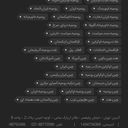
روسیه،اعراب،اوکراین
روسیه،اوکراین،آمریکا
روسیه،ایبورسک
روسیه،ایران
روسیه،ایران،اتحاد
روسیه،ایران،تجارت
روسیه،تاجیکستان
روسیه،خاورمیانه
روسیه،خاورمیانه،آفریقا
روسیه،دریای سرخ
روسیه،سند،سیاست
روسیه،سیاست خارجی
غلات،روسیه،اوکراین
قزاقستان،ازبکستان
قزاقستان،انتخابات
قطار، ریل
نفت،روسیه،آذربایجان
هند،چین،بالون
چین،آمریکا
چین،آمریکا،بالن
چین،اوکراین،جنگ،ر.سیه
چین،ایران
چین،ایران،اوکراین،روسیه
چین،ایران،رئیسی
چین،ایران،عربستان
چین،ترکیه،روسیه،آسیای مرکزی
چین،روسیه
چین،روسیه،اوکراین
چین،روسیه،ایران
چین،هند
چین،هژمونی،غرب
چین،پاکستان،هند،هسته ای
آدرس: تهران – خیابان ولیعصر – بالاتر از پارک ساعی – کوچه امینی، پلاک 2 – واحد 8
| کدپستی: 1434734368 | تلفن: 88770586-021 88792496-