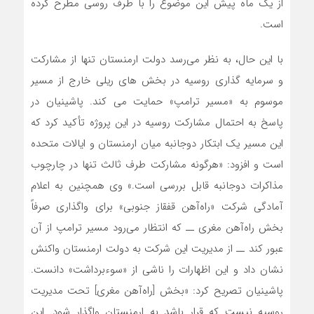
از یک ماه پیش این موضوع را با طرف روسی مطرح کرده
است.
با این حال، به نظر می‌رسد دولت ارمنستان تنها از مشارکت
و سرمایه‌ گذاری روسیه در بخش ‌های ریلی خارج از مسیر
موسوم به «مسیر ترامپ» حمایت می ‌کند. پاشینیان در
پاسخ به احتمال مشارکت روسیه در این پروژه تأکید کرد که
این مسیر یک ابتکار دوجانبه میان ارمنستان و ایالات متحده
است و افزود: «هرگونه مشارکت طرف ثالث تنها در چارچوب
مذاکرات دوجانبه قابل بررسی است.» وی همچنین به اعلام
آمادگی شرکت «راه‌آهن قفقاز جنوبی» برای واگذاری صرفاً
بخش راه‌آهن مغری ــ که انتظار می‌رود مسیر ترامپ از آن
عبور کند ــ از مدیریت این شرکت به دولت ارمنستان واکنش
نشان داد و این اظهارات را ناشی از «سوءبرداشت» دانست.
پاشینیان تصریح کرد: «بخش [راه‌آهن مغری] تحت مدیریت
روسیه نیست که قرار باشد به ارمنستان واگذار شود. این