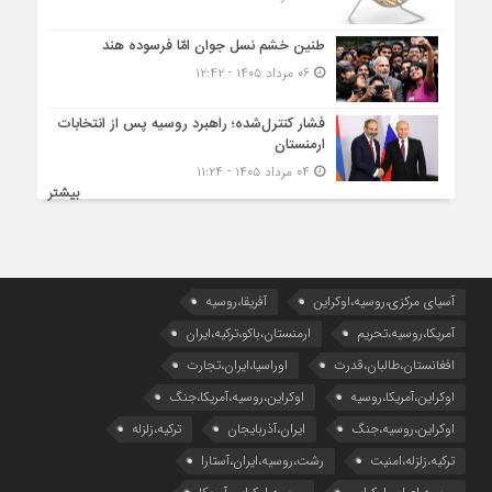
طنین خشم نسل جوان امّا فرسوده هند
۰۶ مرداد ۱۴۰۵ - ۱۲:۴۲
فشار کنترل‌شده؛ راهبرد روسیه پس از انتخابات
ارمنستان
۰۴ مرداد ۱۴۰۵ - ۱۱:۲۴
بیشتر
آسیای مرکزی،روسیه،اوکراین
آفریقا،روسیه
آمریکا،روسیه،تحریم
ارمنستان،باکو،ترکیه،ایران
افغانستان،طالبان،قدرت
اوراسیا،ایران،تجارت
اوکراین،آمریکا،روسیه
اوکراین،روسیه،آمریکا،جنگ
اوکراین،روسیه،جنگ
ایران،آذربایجان
ترکیه،زلزله
ترکیه،زلزله،امنیت
رشت،روسیه،ایران،آستارا