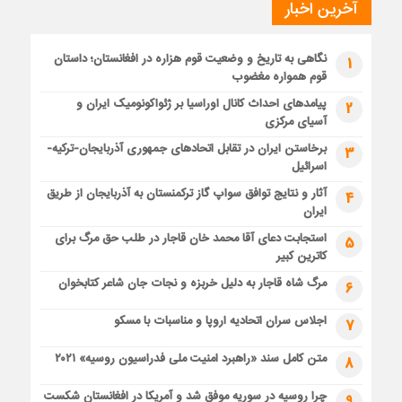
آخرین اخبار
نگاهی به تاریخ و وضعیت قوم هزاره در افغانستان؛ داستان
1
قوم همواره مغضوب
پیامدهای احداث کانال اوراسیا بر ژئواکونومیک ایران و
2
آسیای مرکزی
برخاستن ایران در تقابل اتحادهای جمهوری آذربایجان-ترکیه-
3
اسرائیل
آثار و نتایج توافق سواپ گاز ترکمنستان به آذربایجان از طریق
4
ایران
استجابت دعای آقا محمد خان قاجار در طلب حق مرگ برای
5
کاترین کبیر
مرگ شاه قاجار به دلیل خربزه و نجات جان شاعر کتابخوان
6
اجلاس سران اتحادیه اروپا و مناسبات با مسکو
7
متن کامل سند «راهبرد امنیت ملی فدراسیون روسیه» ۲۰۲۱
8
چرا روسیه در سوریه موفق شد و آمریکا در افغانستان شکست
9