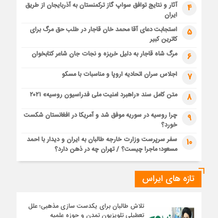
آثار و نتایج توافق سواپ گاز ترکمنستان به آذربایجان از طریق
4
ایران
استجابت دعای آقا محمد خان قاجار در طلب حق مرگ برای
5
کاترین کبیر
مرگ شاه قاجار به دلیل خربزه و نجات جان شاعر کتابخوان
6
اجلاس سران اتحادیه اروپا و مناسبات با مسکو
7
متن کامل سند «راهبرد امنیت ملی فدراسیون روسیه» ۲۰۲۱
8
چرا روسیه در سوریه موفق شد و آمریکا در افغانستان شکست
9
خورد؟
سفر سرپرست وزارت خارجه طالبان به ایران و دیدار با احمد
10
مسعود؛ ماجرا چیست؟ / تهران چه در ذهن دارد؟
تازه های ایراس
تلاش طالبان برای یکدست سازی مذهبی؛ علل
تعطیلی تلویزیون تمدن و حوزه علمیه