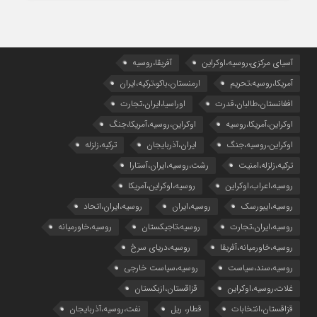
آسیای مرکزی،روسیه،اوکراین
آفریقا،روسیه
آمریکا،روسیه،تحریم
ارمنستان،باکو،ترکیه،ایران
افغانستان،طالبان،قدرت
اوراسیا،ایران،تجارت
اوکراین،آمریکا،روسیه
اوکراین،روسیه،آمریکا،جنگ
اوکراین،روسیه،جنگ
ایران،آذربایجان
ترکیه،زلزله
ترکیه،زلزله،امنیت
رشت،روسیه،ایران،آستارا
روسیه،اعراب،اوکراین
روسیه،اوکراین،آمریکا
روسیه،ایبورسک
روسیه،ایران
روسیه،ایران،اتحاد
روسیه،ایران،تجارت
روسیه،تاجیکستان
روسیه،خاورمیانه
روسیه،خاورمیانه،آفریقا
روسیه،دریای سرخ
روسیه،سند،سیاست
روسیه،سیاست خارجی
غلات،روسیه،اوکراین
قزاقستان،ازبکستان
قزاقستان،انتخابات
قطار، ریل
نفت،روسیه،آذربایجان