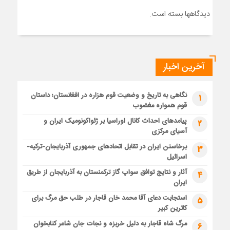
دیدگاهها بسته است.
آخرین اخبار
نگاهی به تاریخ و وضعیت قوم هزاره در افغانستان؛ داستان
1
قوم همواره مغضوب
پیامدهای احداث کانال اوراسیا بر ژئواکونومیک ایران و
2
آسیای مرکزی
برخاستن ایران در تقابل اتحادهای جمهوری آذربایجان-ترکیه-
3
اسرائیل
آثار و نتایج توافق سواپ گاز ترکمنستان به آذربایجان از طریق
4
ایران
استجابت دعای آقا محمد خان قاجار در طلب حق مرگ برای
5
کاترین کبیر
مرگ شاه قاجار به دلیل خربزه و نجات جان شاعر کتابخوان
6