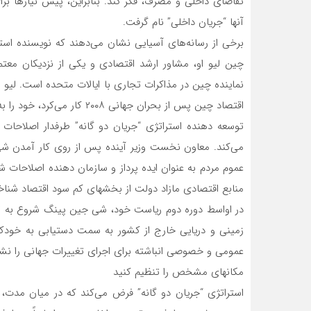
تقاضای داخلی و مصرف، فکر کند. بنابراین، پیش نیازها بر
آنها “جریان داخلی” نام گرفت.
برخی از رسانه‌های آسیایی نشان‌ می‌دهند که نویسنده است
چین لیو او، مشاور ارشد اقتصادی و یکی از نزدیکان مع
نماینده چین در مذاکرات تجاری با ایالات متحده است. لیو ا
اقتصاد چین پس از بحران جهانی ۲۰۰۸ کار‌ می‌کرد، خود را به عنوان یک اقتصاددان درخشان ثابت کرد.
توسعه دهنده استراتژی “جریان ‌دو گانه” طرفدار اصلاحات
می‌کند. معاون نخست وزیر آینده پس از روی کار آمدن شی ج
عموم مردم به عنوان ایده پرداز و سازمان دهنده اصلاحا
منابع اقتصادی مازاد دولت از بخشهای کم سود اقتصاد شناخ
در اواسط دوره دوم ریاست خود، شی جین پینگ شروع به تغ
زمینی و دریایی خارج از کشور به سمت دستیابی به خودکفایی
عمومی و خصوصی انباشته برای اجرای تغییرات جهانی را نشا
مکانهای مشخص را تنظیم کنید
استراتژی “جریان ‌دو گانه” فرض‌ می‌کند که در میان مدت،