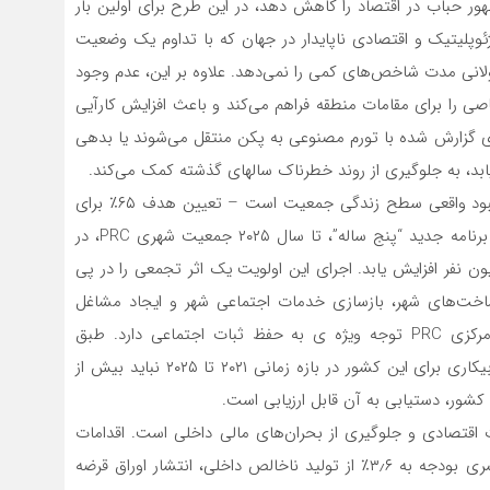
 حباب در اقتصاد را کاهش دهد، در این طرح برای اولین بار
لیتیک و اقتصادی ناپایدار در جهان که با تداوم یک وضعیت
طولانی مدت شاخص‌های کمی را نمی‌دهد. علاوه بر این، عدم وجود
 را برای مقامات منطقه فراهم‌ می‌کند و باعث افزایش کارآیی
ای گزارش شده با تورم مصنوعی به پکن منتقل‌ می‌شوند یا بدهی
یابد، به جلوگیری از روند خطرناک سالهای گذشته کمک‌ می‌کند.
اولویت دوم، متمرکز بر توسعه “جریان داخلی”، به معنای بهبود واقعی سطح زندگی جمعیت است – تعیین هدف ۶۵٪ برای
نسبت شهروندان چینی که در شهرها زندگی‌ می‌کنند. طبق برنامه جدید “پنج ساله”، تا سال ۲۰۲۵ جمعیت شهری PRC، در
ا سال ۲۰۱۹، که این رقم به ۶۰٪ رسید، باید ۵۰ میلیون نفر افزایش یابد. اجرای این اولویت یک اثر تجمعی را در پی
ساخت‌های شهر، بازسازی خدمات اجتماعی شهر و ایجاد مشاغل
اضافی برای شهروندان جدید دارند. در این زمینه، دولت مرکزی PRC توجه ویژه ‌ی به حفظ ثبات اجتماعی دارد. طبق
محاسبات مقامات چینی، مصوب در برنامه پنج ساله، نرخ بیکاری برای این کشور در بازه زمانی ۲۰۲۱ تا ۲۰۲۵ نباید بیش از
 اقتصادی و جلوگیری از بحران‌های مالی داخلی است. اقدامات
تحریک کننده اتخاذ شده در “همه گیری” ۲۰۲۰ (افزایش کسری بودجه به ۳٫۶٪ از تولید ناخالص داخلی، انتشار اوراق قرضه