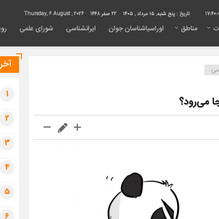
17:40:
تاریخ :
پنج شنبه, ۱۵ مرداد , ۱۴۰۵
22 صفر 1448
Thursday, 6 August , 2026
ت
مناطق
اوراسیاشناسان جوان
ایرانشناسی
شورای علمی
روی
آخری
سی
1
‌ می‌رود؟
2
3
4
5
6