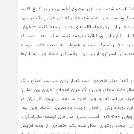
در سطح رسمی، مدل توسعه جدید استراتژی “جریان ‌دو گانه” نامیده شده است. این موضوع نخستین بار در تاریخ ۱۴ مه
زی حزب کمونیست چین اعلام شد، جایی که شی جین پینگ در مورد
ضای داخلی آن برای ایجاد قالب‌های جدید توسعه” گفت. – جریان
گر آن را از زبان بوروکراتیک ترجمه کنیم، به این معنی است که
ازار داخلی متمرکز است و همزمان به سمت جذب سرمایه
مدت، این استراتژی از بین بردن وابستگی اقتصاد چین به بازارها
دو گانه” مدل اقتصادی است که از زمان سیاست اصلاح دنگ
شیائوپینگ به کار گرفته‌ می‌شود. برای توصیف این مدل در سال ۱۹۸۸، محقق چینی وانگ جیان اصطلاح “جریان بین المللی”
یف‌ می‌کند که به چین اجازه‌ می‌دهد از نیروی کار ارزان در
نجیره‌های تولید جهانی استفاده کند. تا اوایل دهه ۲۰۰۰٫ این رویکرد یکی از اصول اولویت برنامه‌ریزی اقتصاد چین بود.
سپس اوضاع شروع به تغییر کرد. بحران مالی و اقتصادی جهانی ۲۰۰۸-۲۰۰۹٫ آسیب پذیری مدل‌های توسعه صادرات‌گرا را
ازن مجدد روشهای اعمال شده رشد اقتصادی، از جمله افزایش