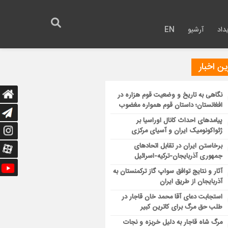
داد
آرشیو
EN
ن اخبار
نگاهی به تاریخ و وضعیت قوم هزاره در
افغانستان؛ داستان قوم همواره مغضوب
پیامدهای احداث کانال اوراسیا بر
ژئواکونومیک ایران و آسیای مرکزی
برخاستن ایران در تقابل اتحادهای
جمهوری آذربایجان-ترکیه-اسرائیل
آثار و نتایج توافق سواپ گاز ترکمنستان به
آذربایجان از طریق ایران
استجابت دعای آقا محمد خان قاجار در
طلب حق مرگ برای کاترین کبیر
مرگ شاه قاجار به دلیل خربزه و نجات