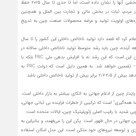
ویژه خزانه و دولت محلی، کاهش بدهی‌های مالیاتی) اثربخشی آنها را نشان داده است، اما تا حدی تا سال ۲۰۲۵ حفظ‌
از مردم، ثبات در بخش مالی و تجارت بین الملل و همچنین
جیره‌های اولویت تولید و عرضه محصولات صنعت چین به تدریج
همان زمان، شی جین پینگ، رهبر چین در نوامبر ۲۰۲۰ اعلام کرد که قصد دارد تولید ناخالص داخلی این کشور را تا سال
دهه آینده، چین باید رشد متوسط ​​تولید ناخالص داخلی سالانه در
حدود ۴٫۷٪ را نشان دهد. یک پیام مهم برای تولیدکنندگان این است که این رشد نه با افزایش بدهی ملی PRC بلکه با
“جریان داخلی” – توسعه مصرف داخلی، بازار داخلی چین – تضمین خواهد شد. به همین دلیل است که دولت PRC به
د ناخالص داخلی باشد.
ایدار چین از ادغام جهانی به اتکای بیشتر به بازار داخلی است.
 همه‌گیری” است که ترکیبی از خطرات فزاینده بی ثباتی جهانی،
ویی شدید با رقیب اصلی ژئوپلیتیک چین، ایالات متحده است.
جهانی در حال ظهور است. پکن این را‌ می‌فهمد، و بنابراین به
ازی و توسعه نیروهای خود متکی است. این مدل امکان استفاده