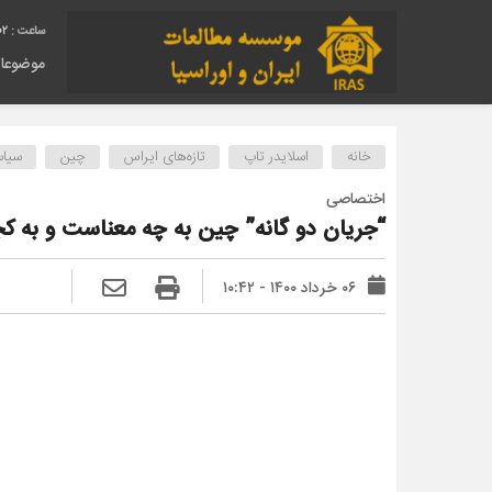
03
موضوعا
خانه
اسلایدر تاپ
تازه‌های ایراس
چین
سیا
اختصاصی
“جریان ‌دو گانه” چین به چه معناست و به کجا
۰۶ خرداد ۱۴۰۰ - ۱۰:۴۲