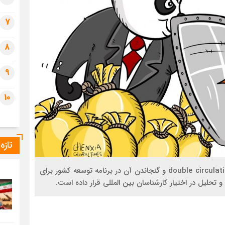
7
8
9
10
تازه
جمهوری خلق چین با اعلام استراتژی "جریان ‌دو گانه" double circulation و گنجاندن آن در برنامه توسعه کشور برای