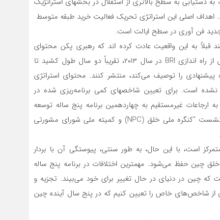
به دستیابی به سطح بالاتری از استقلال در بخشهای استراتژیک
. اهداف اصلی این استراتژی تحریک فعالیت خرید طبقه متوسط ​​
 جدید فن آوری در سطح ایالت است.
قبلاً به این واقعیت عادت کرده اند که رهبری پکن محتوای
ابتکارات جهانی خود را فاش نمی کند. به عنوان مثال، پس از راه اندازی BRI در سال ۲۰۱۳، تقریباً دو سال طول کشید تا
 سند رسمی (در سال ۲۰۱۵) را که ایده پیشنهادی را توصیف‌ می‌کند، منتشر کنند. محتوای استراتژی
نشده است. برای تعیین شاخصهای کمی برنامه‌ریزی شده در
 به ارجاعات غیرمستقیم به چهاردهمین برنامه پنج ساله توسعه
اقتصادی کشور برای ۲۰۲۱-۲۰۲۵ که در مارس ۲۰۲۱ در “دو نشست “کنگره ملی خلق (NPC) و کمیته ملی شورای مشورتی
تمرکز است، با این حال، به طور سنتی، پیوستگی آن با بردار
 چین حفظ‌ می‌شود. مهمترین اختلافات در برنامه پنج ساله
که چین در دنیای در حال تغییر برای خود‌ می‌بیند. تجزیه و
دی از شاخص‌های خاص را تعیین کنیم که در پنج سال آینده چین