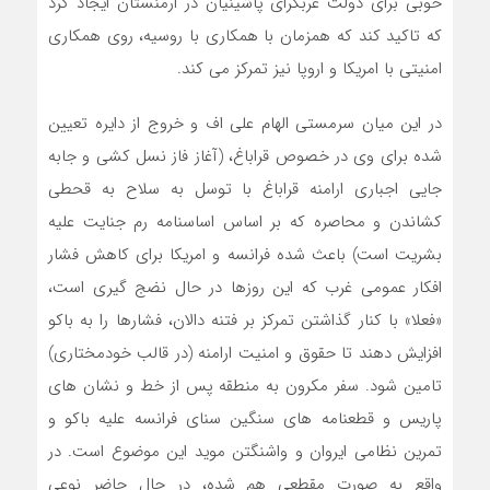
خوبی برای دولت غربگرای پاشینیان در ارمنستان ایجاد کرد
که تاکید کند که همزمان با همکاری با روسیه، روی همکاری
امنیتی با امریکا و اروپا نیز تمرکز می کند.
در این میان سرمستی الهام علی اف و خروج از دایره تعیین
شده برای وی در خصوص قراباغ، (آغاز فاز نسل کشی و جابه
جایی اجباری ارامنه قراباغ با توسل به سلاح به قحطی
کشاندن و محاصره که بر اساس اساسنامه رم جنایت علیه
بشریت است) باعث شده فرانسه و امریکا برای کاهش فشار
افکار عمومی غرب که این روزها در حال نضج گیری است،
«فعلا» با کنار گذاشتن تمرکز بر فتنه دالان، فشارها را به باکو
افزایش دهند تا حقوق و امنیت ارامنه (در قالب خودمختاری)
تامین شود. سفر مکرون به منطقه پس از خط و نشان های
پاریس و قطعنامه های سنگین سنای فرانسه علیه باکو و
تمرین نظامی ایروان و واشنگتن موید این موضوع است. در
واقع به صورت مقطعی هم شده، در حال حاضر نوعی