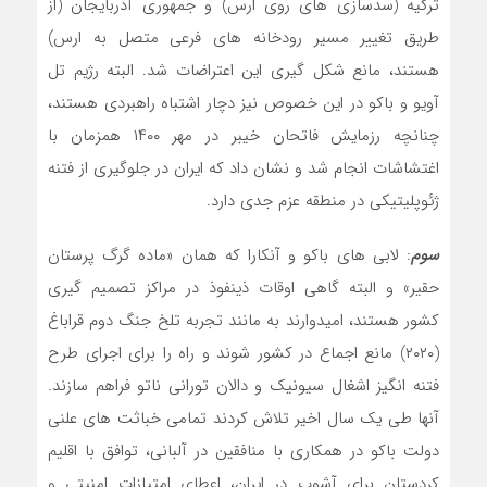
ترکیه (سدسازی های روی ارس) و جمهوری آذربایجان (از
طریق تغییر مسیر رودخانه های فرعی متصل به ارس)
هستند، مانع شکل گیری این اعتراضات شد. البته رژیم تل
آویو و باکو در این خصوص نیز دچار اشتباه راهبردی هستند،
چنانچه رزمایش فاتحان خیبر در مهر ۱۴۰۰ همزمان با
اغتشاشات انجام شد و نشان داد که ایران در جلوگیری از فتنه
ژئوپلیتیکی در منطقه عزم جدی دارد.
سوم
: لابی های باکو و آنکارا که همان «ماده گرگ پرستان
حقیر» و البته گاهی اوقات ذینفوذ در مراکز تصمیم گیری
کشور هستند، امیدوارند به مانند تجربه تلخ جنگ دوم قراباغ
(۲۰۲۰) مانع اجماع در کشور شوند و راه را برای اجرای طرح
فتنه انگیز اشغال سیونیک و دالان تورانی ناتو فراهم سازند.
آنها طی یک سال اخیر تلاش کردند تمامی خباثت های علنی
دولت باکو در همکاری با منافقین در آلبانی، توافق با اقلیم
کردستان برای آشوب در ایران، اعطای امتیازات امنیتی و