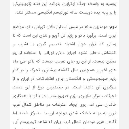
روسیه به واسطه جنگ اوکراین، بتوانند این فتنه ژئوپلیتیکی
را بر پایه ایده دویست ساله تورانیسم انگلیسی مستقر کنند.
دوم
: مهمترین مانع در مسیر استقرار دالان تورانی ناتو، مواضع
ایران است. برآورد باکو و رژیم تل آویو و لندن این است که تا
زمانی که ایران دچار اشتباه تصمیم گیری یا آشوب و
اغتشاش داخلی نشود اجرای دالان تورانی با استفاده از زور
ممکن نیست. از این رو جای تعجب نیست که باکو طی ماه
های اخیر و همچنین سال گذشته بیشترین تحرک را در کنار
رژیم صهیونیستی و انگلستان برای اغتشاشات در ایران و از
سرگیری آن داشته است. در جدیدترین نوع از این دست
تحرکات، مرکز سایبری رژیم صهیوینستی در باکو با همکاری
خاندان علی اف، روی ایجاد اعترضات در مناطق شمال غرب
ایران به بهانه خشک شدن دریاچه ارومیه متمرکز شدند اما
آگاهی غیور مردمان شمال غرب ایران که شاهد تروربیسم آبی