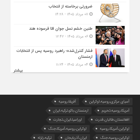
ضرورتی برخاسته از انتخاب
۰۷ مرداد ۱۴۰۵ - ۱۴:۲۸
طنین خشم نسل جوان امّا فرسوده هند
۰۶ مرداد ۱۴۰۵ - ۱۲:۴۲
فشار کنترل‌شده؛ راهبرد روسیه پس از انتخابات
ارمنستان
۰۴ مرداد ۱۴۰۵ - ۱۱:۲۴
بیشتر
آسیای مرکزی،روسیه،اوکراین
آفریقا،روسیه
آمریکا،روسیه،تحریم
ارمنستان،باکو،ترکیه،ایران
افغانستان،طالبان،قدرت
اوراسیا،ایران،تجارت
اوکراین،آمریکا،روسیه
اوکراین،روسیه،آمریکا،جنگ
اوکراین،روسیه،جنگ
ایران،آذربایجان
ترکیه،زلزله