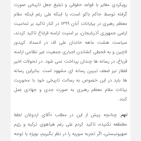
رویکردی مغایر با قواعد حقوقی و تبلیغ جعل تاریخی صورت
گرفته توسط حاکم باکو است، یا اینکه علی رغم اینکه مقام
معظم رهبری در بیایانات آبان ۱۳۹۹ در کنار تاکید بر تمامیت
ارضی جمهوری آذربایجان، بر امنیت ارامنه قراباغ تاکید کردند،
سیاست هشت ماهه خاندان علی اف در انسداد کریدور
لاچین و به قحطی کشاندن اجباری جمعیت غیر نظامی ارامنه
قرباغ، در رسانه ها چندان پرداخت نمی شود. در تحولات اخیر
قفقاز نیز ضعف تبیین رسانه ای مشهود است. بنابراین رسانه
ها باید در این خصوص به رسالت تاریخی خود با محوریت
بیانات مقام معظم رهبری به صورت جدی و جهادی عمل
کنند.
نهم
: چنانچه پیش از این در مطلب «آقای اردوغان لطفا
مغلطعه نکنید»، تاکید کردم علی رغم هیاهوی ترکیه و رژیم
صهیونیستی، اگر تجربه سوریه را در نظر بگیریم، بویژه با توجه