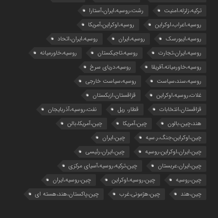
ترکیه،زلزله،امنیت
رشت،روسیه،ایران،آستارا
روسیه،اعراب،اوکراین
روسیه،اوکراین،آمریکا
روسیه،ایبورسک
روسیه،ایران
روسیه،ایران،اتحاد
روسیه،ایران،تجارت
روسیه،تاجیکستان
روسیه،خاورمیانه
روسیه،خاورمیانه،آفریقا
روسیه،دریای سرخ
روسیه،سند،سیاست
روسیه،سیاست خارجی
غلات،روسیه،اوکراین
قزاقستان،ازبکستان
قزاقستان،انتخابات
قطار، ریل
نفت،روسیه،آذربایجان
هند،چین،بالون
چین،آمریکا
چین،آمریکا،بالن
چین،اوکراین،جنگ،ر.سیه
چین،ایران
چین،ایران،اوکراین،روسیه
چین،ایران،رئیسی
چین،ایران،عربستان
چین،ترکیه،روسیه،آسیای مرکزی
چین،روسیه
چین،روسیه،اوکراین
چین،روسیه،ایران
چین،هند
چین،هژمونی،غرب
چین،پاکستان،هند،هسته ای