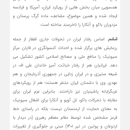
همسویی میان بخش هایی از رویکرد ایران، آمریکا و فرانسه
ایجاد شده و همین موضوع، مضاعف، ماده گرگ پرستان و
مزدوران باکو و آنکارا را ناخرسند ساخته است.
ششم
: اساس رفتار ایران در تحولات جاری قفقاز از جمله
رزمایش های برگزار شده و احداث کنسولگری در قاپان مرکز
سیونیک را منافع ملی و مصالح اسلامی کشور تشکیل می
دهد. ایرانیان هم از رفتار خباثت آمیز خاندان علی اف در
شیعه ستیزی و در ایران زدایی در جمهوری آذربایجان و هم
عهدی وی با دشمنان ایران متنفر هستند؛ هم از رویکردهای
غربگرایانه پاشینیان نیز ناراحتند. بنابراین عزم ایران برای
مقابله با تحرکات باکو، تل آویو و آنکارا برای اشغال سیونیک
به معنای حمایت از ارمنستان نیست بلکه در راستای خط
قرمز مشخص شده توسط مقام معظم رهبری (در دیدار با
اردوغان و پوتین در تیر ۱۴۰۱) مبنی بر جلوگیری از تغییرات