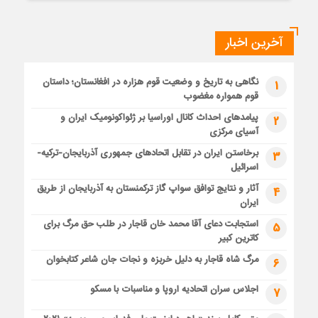
آخرین اخبار
نگاهی به تاریخ و وضعیت قوم هزاره در افغانستان؛ داستان
1
قوم همواره مغضوب
پیامدهای احداث کانال اوراسیا بر ژئواکونومیک ایران و
2
آسیای مرکزی
برخاستن ایران در تقابل اتحادهای جمهوری آذربایجان-ترکیه-
3
اسرائیل
آثار و نتایج توافق سواپ گاز ترکمنستان به آذربایجان از طریق
4
ایران
استجابت دعای آقا محمد خان قاجار در طلب حق مرگ برای
5
کاترین کبیر
مرگ شاه قاجار به دلیل خربزه و نجات جان شاعر کتابخوان
6
اجلاس سران اتحادیه اروپا و مناسبات با مسکو
7