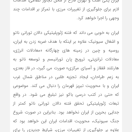
ایران یکی است و تهران فارغ از محل تجاوز نظامی، اقدامات
لازم برای جلوگیری از تغییرات مرزی با تمرکز بر اقدامات چند
وجهی را اجرا خواهد کرد.
ایران به خوبی می داند که فتنه ژئوپلیتیکی دالان تورانی ناتو
و اشغال سیونیک علاوه بر اینکه با هدف ضربه زدن به ایران،
روسیه و چین در زمینه های چهارگانه «معادلات انرژی،
معادلات ترانزیتی، ترویج پان تورانیسم و توسعه ناتو به
هارتلند قفقاز و آسیای مرکزی» صورت می گیرد، در فاز بعدی،
به زعم طراحان، ایجاد تجزیه طلبی در مناطق شمال غرب
ایران و با محوریت تبریز قهرمان را دنبال می کند. موضوعی
که حتی در کتب درسی باکو نیز تبلیغ می شود. در واقع
تبعات ژئوپلیتیکی تحقق فتنه دالان تورانی ناتو کمتر از
جدایی بحرین از ایران نخواهد بود. بنابراین در صورت شروع
جنگ سیونیک، محوریت اقدامات ایران این خواهد بود که
علاوه بر جلوگیری از تغییرات مرزی، شرایط جدیدی را برای