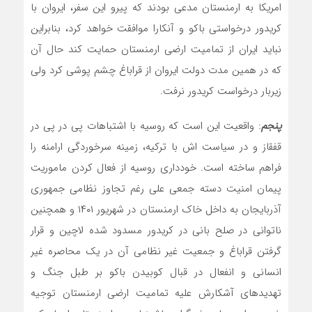
امریکا به ارمنستان مدعی بودند که پیرو این سفر، ایروان با
کریدور درخواستی باکو و آنکارا موافقت خواهد کرد، بنابراین
نباید ایران از تمامیت ارضی ارمنستان حمایت کند حال آن
که در همین مدت دولت ایروان از قراباغ چشم پوشی کرد ولی
زیربار درخواست کریدور نرفت.
پنجم
: واقعیت این است که روسیه با اشتباهات پی در پی در
قفقاز و در سیاست اش با ترکیه، زمینه سرخوردگی ارامنه را
فراهم ساخته است. خودداری روسیه از فعال کردن ماموریت
پیمان امنیت دسته جمعی علی رغم تجاوز نظامی جمهوری
آذربایجان به داخل خاک ارمنستان در شهریور ۱۴۰۱ و همچنین
ناتوانی در صلح بانی در کریدور مسدود شده لاچین و قرار
گرفتن قراباغ و جمعیت غیر نظامی آن در یک محاصره غیر
انسانی و انفعال در قبال کوبیدن باکو بر طبل جنگ و
تهدیدهای آشکارش علیه تمامیت ارضی ارمنستان توجیه