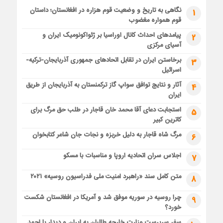
نگاهی به تاریخ و وضعیت قوم هزاره در افغانستان؛ داستان
1
قوم همواره مغضوب
پیامدهای احداث کانال اوراسیا بر ژئواکونومیک ایران و
2
آسیای مرکزی
برخاستن ایران در تقابل اتحادهای جمهوری آذربایجان-ترکیه-
3
اسرائیل
آثار و نتایج توافق سواپ گاز ترکمنستان به آذربایجان از طریق
4
ایران
استجابت دعای آقا محمد خان قاجار در طلب حق مرگ برای
5
کاترین کبیر
مرگ شاه قاجار به دلیل خربزه و نجات جان شاعر کتابخوان
6
اجلاس سران اتحادیه اروپا و مناسبات با مسکو
7
متن کامل سند «راهبرد امنیت ملی فدراسیون روسیه» ۲۰۲۱
8
چرا روسیه در سوریه موفق شد و آمریکا در افغانستان شکست
9
خورد؟
سفر سرپرست وزارت خارجه طالبان به ایران و دیدار با احمد