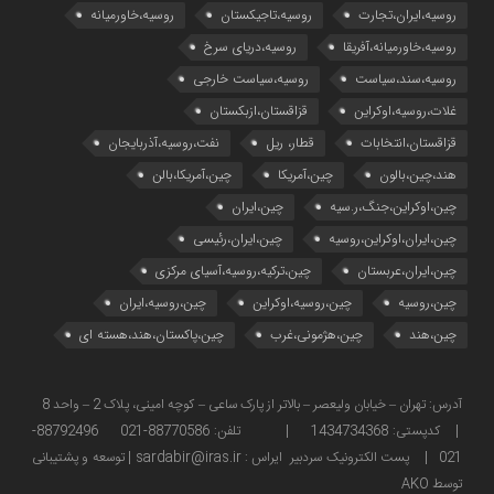
روسیه،ایران،تجارت
روسیه،تاجیکستان
روسیه،خاورمیانه
روسیه،خاورمیانه،آفریقا
روسیه،دریای سرخ
روسیه،سند،سیاست
روسیه،سیاست خارجی
غلات،روسیه،اوکراین
قزاقستان،ازبکستان
قزاقستان،انتخابات
قطار، ریل
نفت،روسیه،آذربایجان
هند،چین،بالون
چین،آمریکا
چین،آمریکا،بالن
چین،اوکراین،جنگ،ر.سیه
چین،ایران
چین،ایران،اوکراین،روسیه
چین،ایران،رئیسی
چین،ایران،عربستان
چین،ترکیه،روسیه،آسیای مرکزی
چین،روسیه
چین،روسیه،اوکراین
چین،روسیه،ایران
چین،هند
چین،هژمونی،غرب
چین،پاکستان،هند،هسته ای
آدرس: تهران – خیابان ولیعصر – بالاتر از پارک ساعی – کوچه امینی، پلاک 2 – واحد 8
| کدپستی: 1434734368 | تلفن: 88770586-021 88792496-
021 | پست الکترونیک سردبیر ایراس : sardabir@iras.ir |
توسعه و پشتیبانی
توسط AKO