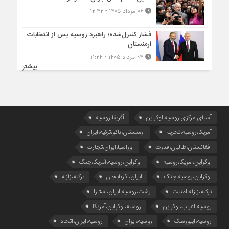
۰۶ مرداد ۱۴۰۵ - ۱۲:۴۲
فشار کنترل‌شده؛ راهبرد روسیه پس از انتخابات
ارمنستان
۰۴ مرداد ۱۴۰۵ - ۱۱:۲۴
بیشتر
آسیای مرکزی،روسیه،اوکراین
آفریقا،روسیه
آمریکا،روسیه،تحریم
ارمنستان،باکو،ترکیه،ایران
افغانستان،طالبان،قدرت
اوراسیا،ایران،تجارت
اوکراین،آمریکا،روسیه
اوکراین،روسیه،آمریکا،جنگ
اوکراین،روسیه،جنگ
ایران،آذربایجان
ترکیه،زلزله
ترکیه،زلزله،امنیت
رشت،روسیه،ایران،آستارا
روسیه،اعراب،اوکراین
روسیه،اوکراین،آمریکا
روسیه،ایبورسک
روسیه،ایران
روسیه،ایران،اتحاد