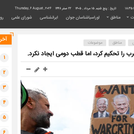
18:35:
تاریخ :
پنج شنبه, ۱۵ مرداد , ۱۴۰۵
22 صفر 1448
Thursday, 6 August , 2026
ت
مناطق
اوراسیاشناسان جوان
ایرانشناسی
شورای علمی
روی
آخری
مناطق
موضوعات
 را تحکیم کرد، اما قطب دومی ایجاد نکرد.
1
2
3
4
5
6