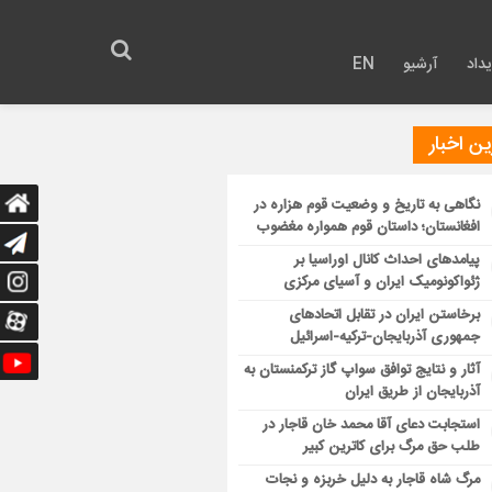
داد
آرشیو
EN
ن اخبار
نگاهی به تاریخ و وضعیت قوم هزاره در
افغانستان؛ داستان قوم همواره مغضوب
پیامدهای احداث کانال اوراسیا بر
ژئواکونومیک ایران و آسیای مرکزی
برخاستن ایران در تقابل اتحادهای
جمهوری آذربایجان-ترکیه-اسرائیل
آثار و نتایج توافق سواپ گاز ترکمنستان به
آذربایجان از طریق ایران
استجابت دعای آقا محمد خان قاجار در
طلب حق مرگ برای کاترین کبیر
مرگ شاه قاجار به دلیل خربزه و نجات