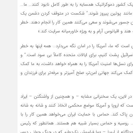
یک کشور دموکراتیک همسایه را به طور کامل نابود کنند… ما…
ی مانند پوتین پیروز شوند.” شکست در متوقف کردن دشمن یک
ان جسور می‌شوند و سعی می‌کنند همین کار را انجام دهند. خطر
ند و اقیانوس آرام و به ویژه خاورمیانه سرایت کند.»
است که ما، آمریکا را در امان نگه می‌دارد… همه اینها به خطر
 اسرائیل پشت کنیم، برای ایالات متحده کاملاً بی سود است.” و
ای نسل‌ها امنیت آمریکا را به همراه خواهد داشت، به ما کمک
 کمک می‌کند جهانی امن‌تر، صلح آمیزتر و مرفه‌تر برای فرزندان و
در لاین، یک سخنرانی مشابه – و همچنین از واشنگتن – ایراد
ست که اروپا و آمریکا موضع محکمی اتخاذ کنند و شانه به شانه
هان پاک کند. حماس با حمایت ایران می‌خواهد همین کار را با
یم… روسیه و حماس بسیار شبیه هم هستند. همانطور که رئیس
انه از اروپا – «ما فراموش نکرده‌ایم که در جنگ جهانی دوم،