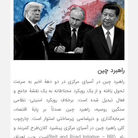
راهبرد چین
راهبرد چین در آسیای مرکزی در دو دهۀ اخیر به سرعت
تحول یافته و از یک رویکرد محتاطانه به یک نقشۀ جامع و
فعال تبدیل شده است. برخلاف رویکرد امنیتی- نظامی
سنگین روسیه، راهبرد چین عمدتاً بر پایۀ اقتصاد،
سرمایه‌گذاری و دیپلماسی زیرساختی استوار است. چارچوب
کلی راهبرد چین در آسیای مرکزی پیشبرد کلان‌طرح کمربند و
راه (Belt and Road Initiative – BRI)است. چین اهداف