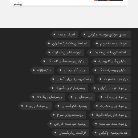
بیشتر
آسیای مرکزی،روسیه،اوکراین
آفریقا،روسیه
آمریکا،روسیه،تحریم
ارمنستان،باکو،ترکیه،ایران
افغانستان،طالبان،قدرت
اوراسیا،ایران،تجارت
اوکراین،آمریکا،روسیه
اوکراین،روسیه،آمریکا،جنگ
اوکراین،روسیه،جنگ
ایران،آذربایجان
ترکیه،زلزله
ترکیه،زلزله،امنیت
رشت،روسیه،ایران،آستارا
روسیه،اعراب،اوکراین
روسیه،اوکراین،آمریکا
روسیه،ایبورسک
روسیه،ایران
روسیه،ایران،اتحاد
روسیه،ایران،تجارت
روسیه،تاجیکستان
روسیه،خاورمیانه
روسیه،خاورمیانه،آفریقا
روسیه،دریای سرخ
روسیه،سند،سیاست
روسیه،سیاست خارجی
غلات،روسیه،اوکراین
قزاقستان،ازبکستان