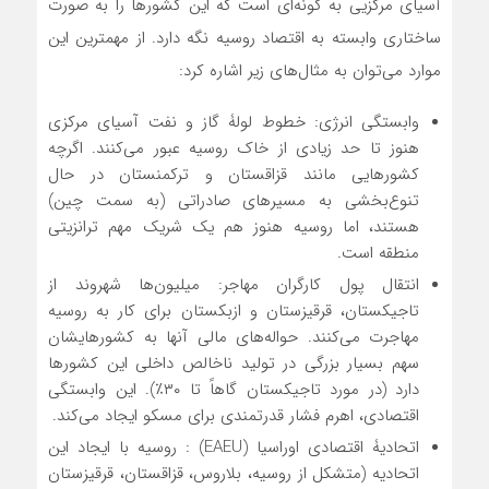
آسیای مرکزیی به گونه‌ای است که این کشورها را به صورت
ساختاری وابسته به اقتصاد روسیه نگه دارد. از مهمترین این
موارد می‌توان به مثال‌های زیر اشاره کرد:
وابستگی انرژی: خطوط لولۀ گاز و نفت آسیای مرکزی
هنوز تا حد زیادی از خاک روسیه عبور می‌کنند. اگرچه
کشورهایی مانند قزاقستان و ترکمنستان در حال
تنوع‌بخشی به مسیرهای صادراتی (به سمت چین)
هستند، اما روسیه هنوز هم یک شریک مهم ترانزیتی
منطقه است.
انتقال پول کارگران مهاجر: میلیون‌ها شهروند از
تاجیکستان، قرقیزستان و ازبکستان برای کار به روسیه
مهاجرت می‌کنند. حواله‌های مالی آنها به کشورهایشان
سهم بسیار بزرگی در تولید ناخالص داخلی این کشورها
دارد (در مورد تاجیکستان گاهاً تا ۳۰٪). این وابستگی
اقتصادی، اهرم فشار قدرتمندی برای مسکو ایجاد می‌کند.
اتحادیۀ اقتصادی اوراسیا (EAEU) :‌ روسیه با ایجاد این
اتحادیه (متشکل از روسیه، بلاروس، قزاقستان، قرقیزستان