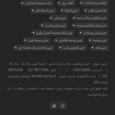
قزاقستان،انتخابات
قطار، ریل
نفت،روسیه،آذربایجان
هند،چین،بالون
چین،آمریکا
چین،آمریکا،بالن
چین،اوکراین،جنگ،ر.سیه
چین،ایران
چین،ایران،اوکراین،روسیه
چین،ایران،رئیسی
چین،ایران،عربستان
چین،ترکیه،روسیه،آسیای مرکزی
چین،روسیه
چین،روسیه،اوکراین
چین،روسیه،ایران
چین،هند
چین،هژمونی،غرب
چین،پاکستان،هند،هسته ای
آدرس: تهران – خیابان ولیعصر – بالاتر از پارک ساعی – کوچه امینی، پلاک 2 – واحد 8
| کدپستی: 1434734368 | تلفن: 88770586-021 88792496-
021 | پست الکترونیک سردبیر ایراس : sardabir@iras.ir |
توسعه و پشتیبانی
توسط AKO
كليه حقوق این سایت برای مجموعه ایراس محفوظ است، استفاده از مطالب با ذكر
منبع بلامانع است.