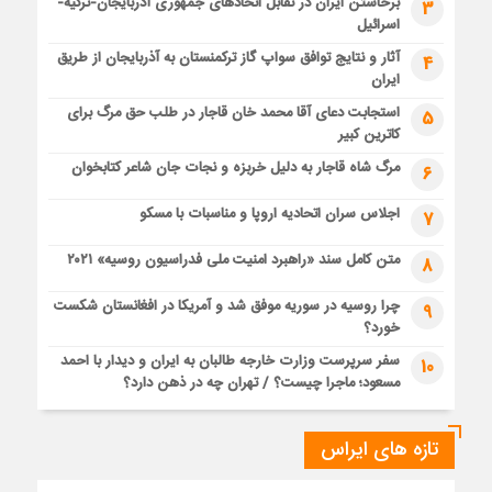
برخاستن ایران در تقابل اتحادهای جمهوری آذربایجان-ترکیه-
3
اسرائیل
آثار و نتایج توافق سواپ گاز ترکمنستان به آذربایجان از طریق
4
ایران
استجابت دعای آقا محمد خان قاجار در طلب حق مرگ برای
5
کاترین کبیر
مرگ شاه قاجار به دلیل خربزه و نجات جان شاعر کتابخوان
6
اجلاس سران اتحادیه اروپا و مناسبات با مسکو
7
متن کامل سند «راهبرد امنیت ملی فدراسیون روسیه» ۲۰۲۱
8
چرا روسیه در سوریه موفق شد و آمریکا در افغانستان شکست
9
خورد؟
سفر سرپرست وزارت خارجه طالبان به ایران و دیدار با احمد
10
مسعود؛ ماجرا چیست؟ / تهران چه در ذهن دارد؟
تازه های ایراس