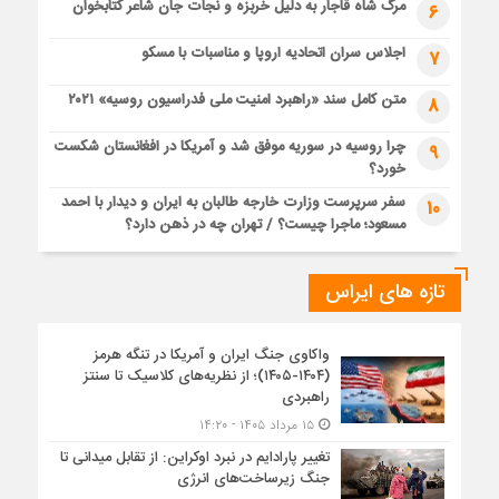
مرگ شاه قاجار به دلیل خربزه و نجات جان شاعر کتابخوان
6
اجلاس سران اتحادیه اروپا و مناسبات با مسکو
7
متن کامل سند «راهبرد امنیت ملی فدراسیون روسیه» ۲۰۲۱
8
چرا روسیه در سوریه موفق شد و آمریکا در افغانستان شکست
9
خورد؟
سفر سرپرست وزارت خارجه طالبان به ایران و دیدار با احمد
10
مسعود؛ ماجرا چیست؟ / تهران چه در ذهن دارد؟
تازه های ایراس
واکاوی جنگ ایران و آمریکا در تنگه هرمز
(۱۴۰۴-۱۴۰۵)؛ از نظریه‌های کلاسیک تا سنتز
راهبردی
۱۵ مرداد ۱۴۰۵ - ۱۴:۲۰
تغییر پارادایم در نبرد اوکراین: از تقابل میدانی تا
جنگ زیرساخت‌های انرژی