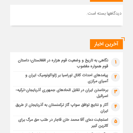
دیدگاهها بسته است.
آخرین اخبار
نگاهی به تاریخ و وضعیت قوم هزاره در افغانستان؛ داستان
1
قوم همواره مغضوب
پیامدهای احداث کانال اوراسیا بر ژئواکونومیک ایران و
2
آسیای مرکزی
برخاستن ایران در تقابل اتحادهای جمهوری آذربایجان-ترکیه-
3
اسرائیل
آثار و نتایج توافق سواپ گاز ترکمنستان به آذربایجان از طریق
4
ایران
استجابت دعای آقا محمد خان قاجار در طلب حق مرگ برای
5
کاترین کبیر