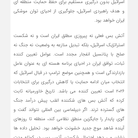
اسرائیل بدون درگیری مستقیم برای حفظ حمایت منطقه ای
و هدف راهبردی اسرائیل، جلوگیری از احیای توان موشکی
ایران خواهد بود.
آتش بس فعلی نه پیروزی مطلق ایران است و نه شکست
استراتژیک اسرائیل، بلکه تبدیل منازعه به وضعیت نه جنگ نه
صلح با پتانسیل انفجار مجدد است. عوامل تعیین کننده
ثبات، توافق ایران در احیای برنامه هسته ای به عنوان عامل
بازدارندگی است و همچنین موضع ترامپ در قبال اسرائیل که
انتخاب میان ادامه حمایت یا کاهش درگیری برای انتخابات
۲۰۲۶ است تعیین کننده می باشد. تاریخ خاورمیانه ثابت
کرده که آتش بس های شکننده اغلب پیش درآمد جنگ
های گسترده ترند. اگر دیپلماسی بین المللی نتواند گفت و
گوی پایدار را جایگزین منطق نظامی کند، منطقه تا روزهای
آینده شاهد موج جدید خشونت خواهد بود. تحلیل داده ها
نشان می دهد احتمال شکستن آتس بس در کوتاه مدت