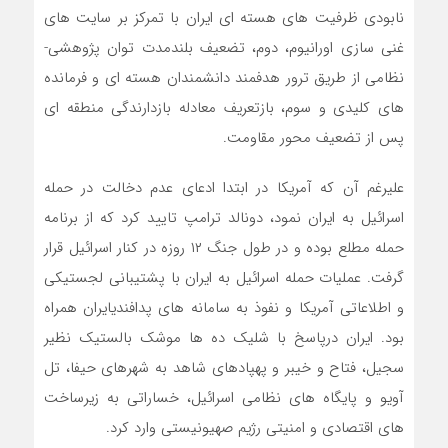
نابودی ظرفیت های هسته ای ایران با تمرکز بر سایت های
غنی سازی اورانیوم، دوم، تضعیف بلندمدت توان پژوهشی-
نظامی از طریق ترور هدفمند دانشمندان هسته ای و فرمانده
های کلیدی و سوم، بازتعریف معادله بازدارندگی منطقه ای
پس از تضعیف محور مقاومت.
علیرغم آن که آمریکا در ابتدا ادعای عدم دخالت در حمله
اسرائیل به ایران نمود، دونالد ترامپ تایید کرد که از برنامه
حمله مطلع بوده و در طول جنگ ۱۲ روزه در کنار اسرائیل قرار
گرفت. عملیات حمله اسرائیل به ایران با پشتیبانی لجستیکی
و اطلاعاتی آمریکا و نفوذ به سامانه های پدافندیایران همراه
بود. ایران درپاسخ با شلیک ده ها موشک بالستیک نظیر
سجیل، فتاح و خیبر و پهپادهای شاهد به شهرهای حیفا، تل
آویو و پایگاه های نظامی اسرائیل، خساراتی به زیرساخت
های اقتصادی و امنیتی رژیم صهیونیستی وارد کرد.