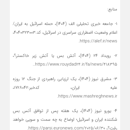
منابع:
۱- جامعه خبری تحلیلی الف (۱۴۰۴)، حمله اسرائیل به ایران/
اعلام وضعیت اضطراری سراسری در اسرائیل، کد:۴۰۴۰۳۲۳۰۰۳،
https://alef.ir/news.
۲- رویداد ۲۴ (۱۴۰۴)، آتش بس یا آتش زیر خاکستر؟،
https://www.rouydad24.ir/fa/news/418395..
۳- مشرق نیوز (۱۴۰۴)، یک ارزیابی راهبردی از جنگ ۱۲ روزه
علیه ایران، کدخبر:۱۷۲۸۰۴۲،
https://www.mashreghnews.ir.
۴- یورو نیوز (۱۴۰۴)، یک هفته پس از توافق آتس بس
شکننده ایران و اسرائیل؛ اوضاع به چه سمت و سویی خواهد
رفت؟، https://parsi.euronews.com/2025/06/30.