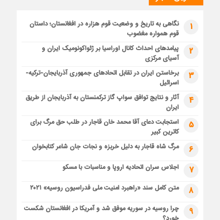
نگاهی به تاریخ و وضعیت قوم هزاره در افغانستان؛ داستان
1
قوم همواره مغضوب
پیامدهای احداث کانال اوراسیا بر ژئواکونومیک ایران و
2
آسیای مرکزی
برخاستن ایران در تقابل اتحادهای جمهوری آذربایجان-ترکیه-
3
اسرائیل
آثار و نتایج توافق سواپ گاز ترکمنستان به آذربایجان از طریق
4
ایران
استجابت دعای آقا محمد خان قاجار در طلب حق مرگ برای
5
کاترین کبیر
مرگ شاه قاجار به دلیل خربزه و نجات جان شاعر کتابخوان
6
اجلاس سران اتحادیه اروپا و مناسبات با مسکو
7
متن کامل سند «راهبرد امنیت ملی فدراسیون روسیه» ۲۰۲۱
8
چرا روسیه در سوریه موفق شد و آمریکا در افغانستان شکست
9
خورد؟