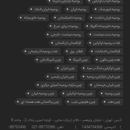
روسیه،اعراب،اوکراین
روسیه،اوکراین،آمریکا
روسیه،ایبورسک
روسیه،ایران
روسیه،ایران،اتحاد
روسیه،ایران،تجارت
روسیه،تاجیکستان
روسیه،خاورمیانه
روسیه،خاورمیانه،آفریقا
روسیه،دریای سرخ
روسیه،سند،سیاست
روسیه،سیاست خارجی
غلات،روسیه،اوکراین
قزاقستان،ازبکستان
قزاقستان،انتخابات
قطار، ریل
نفت،روسیه،آذربایجان
هند،چین،بالون
چین،آمریکا
چین،آمریکا،بالن
چین،اوکراین،جنگ،ر.سیه
چین،ایران
چین،ایران،اوکراین،روسیه
چین،ایران،رئیسی
چین،ایران،عربستان
چین،ترکیه،روسیه،آسیای مرکزی
چین،روسیه
چین،روسیه،اوکراین
چین،روسیه،ایران
چین،هند
چین،هژمونی،غرب
چین،پاکستان،هند،هسته ای
آدرس: تهران – خیابان ولیعصر – بالاتر از پارک ساعی – کوچه امینی، پلاک 2 – واحد 8
| کدپستی: 1434734368 | تلفن: 88770586-021 88792496-