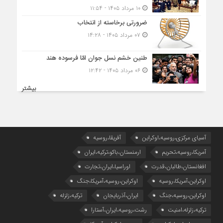
۱۰ مرداد ۱۴۰۵ - ۱۱:۵۴
ضرورتی برخاسته از انتخاب
۰۷ مرداد ۱۴۰۵ - ۱۴:۲۸
طنین خشم نسل جوان امّا فرسوده هند
۰۶ مرداد ۱۴۰۵ - ۱۲:۴۲
بیشتر
آسیای مرکزی،روسیه،اوکراین
آفریقا،روسیه
آمریکا،روسیه،تحریم
ارمنستان،باکو،ترکیه،ایران
افغانستان،طالبان،قدرت
اوراسیا،ایران،تجارت
اوکراین،آمریکا،روسیه
اوکراین،روسیه،آمریکا،جنگ
اوکراین،روسیه،جنگ
ایران،آذربایجان
ترکیه،زلزله
ترکیه،زلزله،امنیت
رشت،روسیه،ایران،آستارا