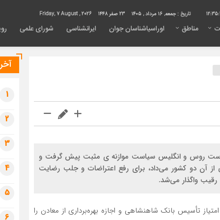
12:35:
تاریخ :
جمعه, ۱۶ مرداد , ۱۴۰۵
23 صفر 1448
Friday, 7 August , 2026
ت
مناطق
اوراسیاشناسان جوان
ایرانشناسی
شورای علمی
روی
آخری
1
2
3
ر سياست روس و انگليس سياست موازنه ی مثبت پيش گرفت و
4
كي از آن دو كشور مي‌داد، براي رفع اعتراضات و جلب رضايت
قيب واگذار مي‌شد.
5
ه‌ی انگلیس امتیاز تأسیس بانک شاهنشاهی و اجازه بهره‌برداری از معادن را
6