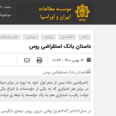
20
موضوعا
خانه
اقتصادی
روسیه
سیاسی
هنر و فرهنگ
داستان بانک استقراضی روس
۱۳ بهمن ۱۴۰۰ - ۲۰:۴۴
ناصرالدین شاه پس از سفر اول خود به اروپا در براب
در برابر هر امتيازي كه به يكي از مؤسسات يا اتباع ي
دولت رقيب، امتيازي هم به يك مؤسسه يا تبعه ی دولت ر
در سال۱۸۸۹م (۱۳۰۶ه‍.ق) وقتی بارون رویتر تبع