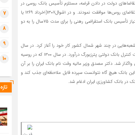
ول تقاضاهای دولت در دادن قرضه، مستلزم تأسیس بانک روسی در
ایران می‌باشد رجال مملکت و شاهزادگان نیز خیلی زود با تقاضای روس‌ها موافقت نمودند. و در ۱شوال۱۳۰۷(۱خرداد ۱۲۶۹ یا
7
مه۱۸۹۰) یعنی حدود دو سال بعد از دادن امتیاز به رویتر، امتیاز تأسیس بانک استقراضی رهنی را برای مدت ۷۵سال را به دو
8
9
 مرکزی و شعبه‌هایی در چند شهر شمال کشور کار خود را آغاز کرد. در سال
۱۲۷۷ دولت روسیه همه سهام این بانک را خرید و آن را تحت کنترل بانک دولتی پترزبورگ درآورد. در سال ۱۳۰۰ که در روسیه
10
واگذار شد. دکتر مصدق وزیر مالیه وقت نام بانک ایران را بر آن
ین بانک هیچ گاه نتوانست سپرده قابل ملاحظه‌ای جذب کند و
تازه