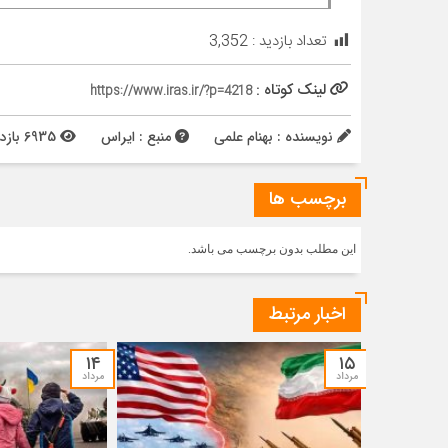
تعداد بازدید :
3,352
لینک کوتاه :
https://www.iras.ir/?p=4218
نویسنده : بهنام علمی
منبع : ایراس
6935 بازدید
برچسب ها
این مطلب بدون برچسب می باشد.
اخبار مرتبط
۱۴
۱۵
مرداد
مرداد