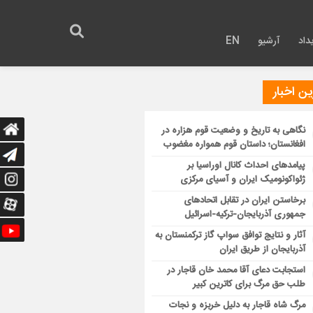
داد
آرشیو
EN
ن اخبار
نگاهی به تاریخ و وضعیت قوم هزاره در
افغانستان؛ داستان قوم همواره مغضوب
پیامدهای احداث کانال اوراسیا بر
ژئواکونومیک ایران و آسیای مرکزی
برخاستن ایران در تقابل اتحادهای
جمهوری آذربایجان-ترکیه-اسرائیل
آثار و نتایج توافق سواپ گاز ترکمنستان به
آذربایجان از طریق ایران
استجابت دعای آقا محمد خان قاجار در
طلب حق مرگ برای کاترین کبیر
مرگ شاه قاجار به دلیل خربزه و نجات