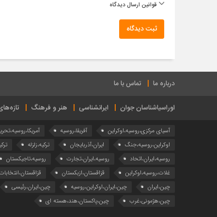
قوانین ارسال دیدگاه
ثبت دیدگاه
درباره ما
تماس با ما
اوراسیاشناسان جوان
ایرانشناسی
هنر و فرهنگ
تازه‌ها
آسیای مرکزی،روسیه،اوکراین
آفریقا،روسیه
آمریکا،روسیه،تحری
اوکراین،روسیه،جنگ
ایران،آذربایجان
ترکیه،زلزله
ترکی
روسیه،ایران،اتحاد
روسیه،ایران،تجارت
روسیه،تاجیکستان
غلات،روسیه،اوکراین
قزاقستان،ازبکستان
قزاقستان،انتخابات
چین،ایران
چین،ایران،اوکراین،روسیه
چین،ایران،رئیسی
چین،هژمونی،غرب
چین،پاکستان،هند،هسته ای