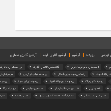
ی ایراس
رویداد
آرشیو
آرشیو گالری فیلم
آرشیو گالری تصاویر
م
ارمنستان،باکو،ترکیه،ایران
افغانستان،طالبان،قدرت
اوراسیا،ایران،تجارت
ه،زلزله،امنیت
رشت،روسیه،ایران،آستارا
روسیه،اعراب،اوکراین
روسیه،اوکرا
روسیه،خاورمیانه
روسیه،خاورمیانه،آفریقا
روسیه،دریای سرخ
روسیه
قطار، ریل
نفت،روسیه،آذربایجان
هند،چین،بالون
چین،آمریکا
چین،ایران،عربستان
چین،ترکیه،روسیه،آسیای مرکزی
چین،روسیه
چین،