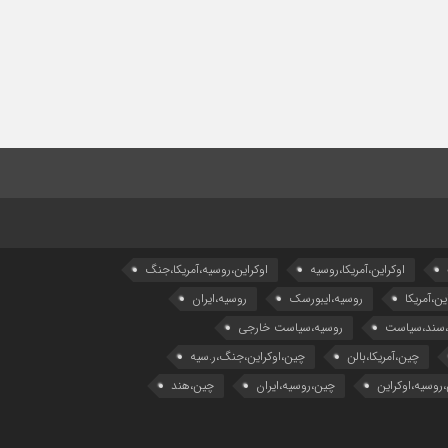
اوکراین،آمریکا،روسیه
اوکراین،روسیه،آمریکا،جنگ
ین،آمریکا
روسیه،ایبورسک
روسیه،ایران
،سند،سیاست
روسیه،سیاست خارجی
چین،آمریکا،بالن
چین،اوکراین،جنگ،ر.سیه
روسیه،اوکراین
چین،روسیه،ایران
چین،هند