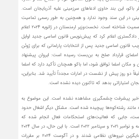
ذف نماید. از نظر باکو، این بند حاوی ادعاهای سرزمینی علیه آذربایجان است.
ینی در این سند وجود ندارد و همچنین به طور رسمی تمامیت
ارضی آذربایجان را به مساحت ۸۶.۶ هزار کیلومتر مربع به رسمیت شناخته است. نخست‌وزیر ارمنستان در ژانویه ۲۰۲۴ اعلام
 دادگستری اعلام کرد که پیش‌نویس قانون اساسی جدید اوایل
تصویب قانون اساسی جدید پس از انتخابات پارلمانی که برای ژوئن
سئله امضای قرارداد صلح به بن‌بست رسیده است: ایروان پیشنهاد
 و مکان امضا توافق شود، اما باکو همچنان تأکید دارد که امضا
 دو روز پیش از نشست در امارات مجدداً تأیید شد. بنابراین،
ایجان امتیازاتی بدهد که تاکنون دیده نشده است.
ای اخیر پیشرفت چشمگیری مشاهده نشده است. این موضوع به
همواری‌های پیچیده مانند رشته‌کوه‌ها پیچیده شده است. مشکل دیگر اشغال حدود
 است، جایی که فعالیت‌های استحکامات فعال انجام شده که
نشان‌دهنده قصد باکو برای تحکیم مواضع تسلط یافته در مه و نوامبر ۲۰۲۱ و سپتامبر ۲۰۲۲ است. با این حال، در سال ۲۰۲۴
طرفین ۱۲.۷ کیلومتر از مرز را تعیین و نیروهای مرزی جایگزین نیروهای نظامی شدند و در آگوست ۲۰۲۴ بر مقررات