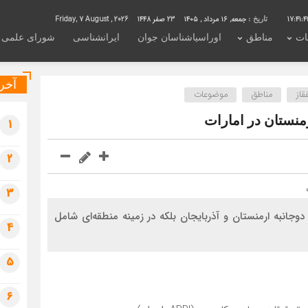
17:41:4
جمعه, ۱۶ مرداد , ۱۴۰۵
23 صفر 1448
Friday, 7 August , 2026
تاریخ :
ات
مناطق
اوراسیاشناسان جوان
ایرانشناسی
شورای علمی
آخری
قاز
مناطق
موضوعات
منستان در امارات
1
2
3
 دوجانبه ارمنستان و آذربایجان بلکه در زمینه منطقه‌ای شامل
4
5
6