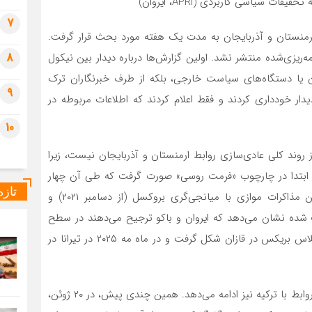
 سیاسی کاربردی (APRI، ایروان)
7
ارمنستان و آذربایجان به مدت یک هفته مورد بحث قرار گرفت.
8
‌ریزی‌شده منتشر نشد. اولین گزارش‌ها درباره دیدار بین نیکول
ان یا دستگاه‌های سیاست خارجی، بلکه از طرف خبرنگاران ترک
9
دار خودداری کردند و فقط اعلام کردند که اطلاعات مربوطه در
10
روند کلی عادی‌سازی روابط ارمنستان و آذربایجان نیست، زیرا
ت ابتدا در چارچوب «فرمت روسی» صورت گرفت که طی آن چهار
تاز
بیانیه سه‌جانبه در بالاترین سطح امضا شد. سپس طرفین مذاکرات موازی با میانجی‌گری بروکسل (از دسامبر ۲۰۲۱) و
 این فرمت انتخاب شده نشان می‌دهد که ایروان و باکو ترجیح می‌دهند در سطح
دوجانبه مذاکره کنند، روندی که در اکتبر ۲۰۲۴ در حاشیه اجلاس بریکس در قازان شکل گرفت و در ماه مه ۲۰۲۵ در تیرانا در
علاوه بر این، ارمنستان به طور همزمان به روند عادی‌سازی روابط با ترکیه نیز ادامه می‌دهد. همین چندی پیش، در ۲۰ ژوئن،