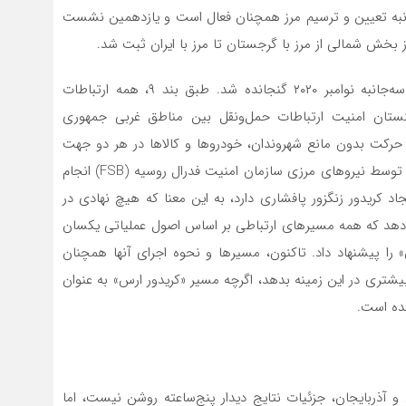
به تعیین و ترسیم مرز همچنان فعال است و یازدهمین نشست
محور سوم، بازگشایی مسیرهای ارتباطی، ابتدا در بیانیه سه‌جانبه نوامبر ۲۰۲۰ گنجانده شد. طبق بند ۹، همه ارتباطات
نستان امنیت ارتباطات حمل‌ونقل بین مناطق غربی جمهوری
حرکت بدون مانع شهروندان، خودروها و کالاها در هر دو جهت
امکان‌پذیر باشد. فرض بر این بود که کنترل بر این ارتباطات توسط نیروهای مرزی سازمان امنیت فدرال روسیه (FSB) انجام
د کریدور زنگزور پافشاری دارد، به این معنا که هیچ نهادی در
ی‌دهد که همه مسیرهای ارتباطی بر اساس اصول عملیاتی یکسان
ن پروژه «چهارراه جهان» را پیشنهاد داد. تاکنون، مسیرها و نحوه اجرای آنها همچنان
بیشتری در این زمینه بدهد، اگرچه مسیر «کریدور ارس» به عنوان
شده است.
و آذربایجان، جزئیات نتایج دیدار پنج‌ساعته روشن نیست، اما