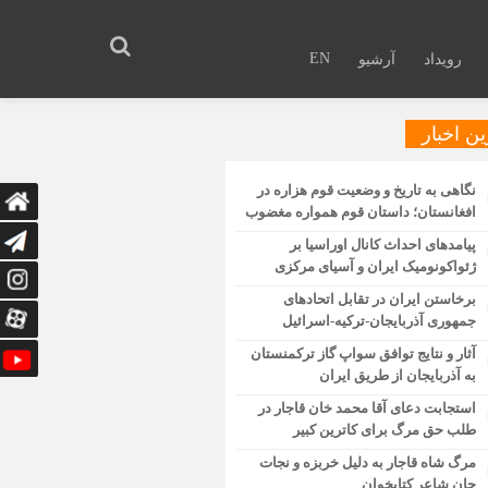
EN
رویداد
آرشیو
ن اخبار
نگاهی به تاریخ و وضعیت قوم هزاره در
افغانستان؛ داستان قوم همواره مغضوب
پیامدهای احداث کانال اوراسیا بر
ژئواکونومیک ایران و آسیای مرکزی
برخاستن ایران در تقابل اتحادهای
جمهوری آذربایجان-ترکیه-اسرائیل
آثار و نتایج توافق سواپ گاز ترکمنستان
به آذربایجان از طریق ایران
استجابت دعای آقا محمد خان قاجار در
طلب حق مرگ برای کاترین کبیر
مرگ شاه قاجار به دلیل خربزه و نجات
جان شاعر کتابخوان