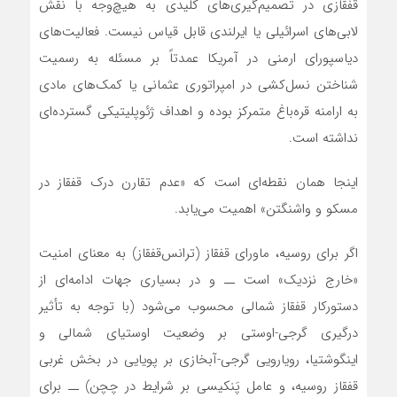
قفقازی در تصمیم‌گیری‌های کلیدی به هیچ‌وجه با نقش
لابی‌های اسرائیلی یا ایرلندی قابل قیاس نیست. فعالیت‌های
دیاسپورای ارمنی در آمریکا عمدتاً بر مسئله به رسمیت
شناختن نسل‌کشی در امپراتوری عثمانی یا کمک‌های مادی
به ارامنه قره‌باغ متمرکز بوده و اهداف ژئوپلیتیکی گسترده‌ای
نداشته است.
اینجا همان نقطه‌ای است که «عدم تقارن درک قفقاز در
مسکو و واشنگتن» اهمیت می‌یابد.
اگر برای روسیه، ماورای قفقاز (ترانس‌قفقاز) به معنای امنیت
«خارج نزدیک» است ــ و در بسیاری جهات ادامه‌ای از
دستورکار قفقاز شمالی محسوب می‌شود (با توجه به تأثیر
درگیری گرجی-اوستی بر وضعیت اوستیای شمالی و
اینگوشتیا، رویارویی گرجی-آبخازی بر پویایی در بخش غربی
قفقاز روسیه، و عامل پَنکیسی بر شرایط در چچن) ــ برای