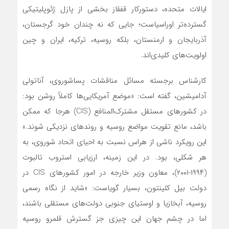
ایالات متحده، دستورکار قفقاز بخشی از پازل ژئوپلیتیکی
گسترده‌تر اوراسیاست؛ جایی که نه چندان خود گرجستان،
آذربایجان و ارمنستان، بلکه روسیه، ترکیه، ایران و چین
اولویت‌های کلیدی‌اند.
کارشناس برجسته مسائل مناقشات پساشوروی، آناتولی
آدامیشین، گفته است: «موضع آمریکایی‌ها کاملاً روشن بود:
در کشورهای مستقل مشترک‌المنافع (CIS) هرجا که ممکن
باشد، مانع تقویت مواضع روسیه و روندهای نزدیکی شوند.»
این رویکرد ناشی از هراس نسبت به احیای اتحاد شوروی، به
هر شکلی، بود. در این زمینه، ارزیابی استروب تالبوت
(۱۹۹۴-۲۰۰۱)، معاون وزیر خارجه در امور کشورهای CIS در
دولت بیل کلینتون، بسیار گویاست: «شاید از نگاه رسمی
روسیه، آبخازیا و اوستیای جنوبی دولت‌های مستقلی باشند،
اما در چشم جهان این چیزی جز گسترش قلمرو روسیه