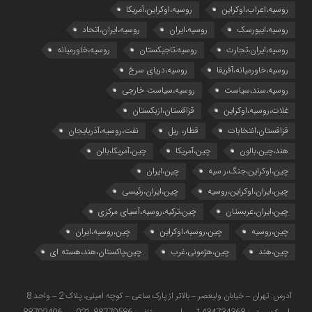
روسیه،اعراب،اوکراین
روسیه،اوکراین،آمریکا
روسیه،ایبورسک
روسیه،ایران
روسیه،ایران،اتحاد
روسیه،ایران،تجارت
روسیه،تاجیکستان
روسیه،خاورمیانه
روسیه،خاورمیانه،آفریقا
روسیه،دریای سرخ
روسیه،سند،سیاست
روسیه،سیاست خارجی
غلات،روسیه،اوکراین
قزاقستان،ازبکستان
قزاقستان،انتخابات
قطار، ریل
نفت،روسیه،آذربایجان
هند،چین،بالون
چین،آمریکا
چین،آمریکا،بالن
چین،اوکراین،جنگ،ر.سیه
چین،ایران
چین،ایران،اوکراین،روسیه
چین،ایران،رئیسی
چین،ایران،عربستان
چین،ترکیه،روسیه،آسیای مرکزی
چین،روسیه
چین،روسیه،اوکراین
چین،روسیه،ایران
چین،هند
چین،هژمونی،غرب
چین،پاکستان،هند،هسته ای
آدرس: تهران – خیابان ولیعصر – بالاتر از پارک ساعی – کوچه امینی، پلاک 2 – واحد 8