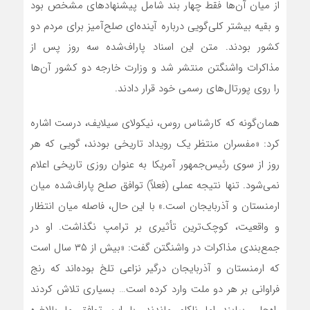
از میان آن‌ها فقط چهار بند شامل پیشنهادهای مشخص بود
و بقیه بیشتر کلی‌گویی درباره آینده‌ای صلح‌آمیز برای مردم دو
کشور بودند. متن این اسناد پاراف‌شده سه روز پس از
مذاکرات واشنگتن منتشر شد و وزارت خارجه دو کشور آن‌ها
را روی پورتال‌های رسمی خود قرار دادند.
همان‌گونه که کارشناس روس، نیکولای سیلایف، درست اشاره
کرد: «مفسران منتظر یک رویداد تاریخی بودند، گویی که هر
روز از سوی رئیس‌جمهور آمریکا به عنوان روزی تاریخی اعلام
نمی‌شود. تنها نتیجه عملی (فعلاً) توافق صلح پاراف‌شده میان
ارمنستان و آذربایجان است.» با این حال، فاصله میان انتظار
و واقعیت، کوچک‌ترین تأثیری بر ترامپ نگذاشت. او در
جمع‌بندی مذاکرات در واشنگتن گفت: «بیش از ۳۵ سال است
که ارمنستان و آذربایجان درگیر نزاعی تلخ بوده‌اند که رنج
فراوانی بر هر دو ملت وارد کرده است… بسیاری تلاش کردند
راه‌حلی بیابند اما ناکام ماندند. با این توافق ما بالاخره