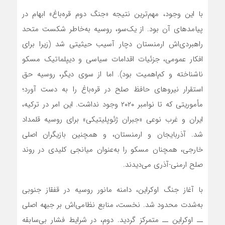
با این وجود، مهم‌ترین نتیجه «جنگ دوم قره‌باغ» ابهام در
پیامدهای آن بود. از یک‌سو، روسیه به‌خاطر شکست متحد
راهبردی‌اش ارمنستان دچار آسیب حیثیتی شد (زیرا برای
افکار عمومی، جزئیات اقدامات سیاسی و دیپلماتیک مسکو
ناشناخته و کم‌اهمیت بود). اما از سوی دیگر، روسیه حق
استقرار نیروهای حافظ صلح در قره‌باغ را به دست آورد؛
مأموریتی که تا نوامبر ۲۰۲۰ وجود نداشت. این امر در ترکیه،
ایران و غرب نوعی «جبران ژئوپلیتیکی» برای روسیه قلمداد
شد. آذربایجان و ارمنستان، و همچنین بازیگران اصلی
خارجی، همچنان مسکو را به‌عنوان میانجی کلیدی در روند
صلح ارمنی-آذری می‌دیدند.
با آغاز جنگ اوکراین، دامنه مانور روسیه در قفقاز جنوبی
به‌شدت محدود شد. نخست، منابع نظامی‌اش بر جبهه اصلی
ــ اوکراین ــ متمرکز گردید. دوم، در شرایط فشار بی‌سابقه