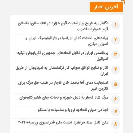
آخرین اخبار
نگاهی به تاریخ و وضعیت قوم هزاره در افغانستان؛ داستان
1
قوم همواره مغضوب
پیامدهای احداث کانال اوراسیا بر ژئواکونومیک ایران و
2
آسیای مرکزی
برخاستن ایران در تقابل اتحادهای جمهوری آذربایجان-ترکیه-
3
اسرائیل
آثار و نتایج توافق سواپ گاز ترکمنستان به آذربایجان از طریق
4
ایران
استجابت دعای آقا محمد خان قاجار در طلب حق مرگ برای
5
کاترین کبیر
مرگ شاه قاجار به دلیل خربزه و نجات جان شاعر کتابخوان
6
اجلاس سران اتحادیه اروپا و مناسبات با مسکو
7
متن کامل سند «راهبرد امنیت ملی فدراسیون روسیه» ۲۰۲۱
8