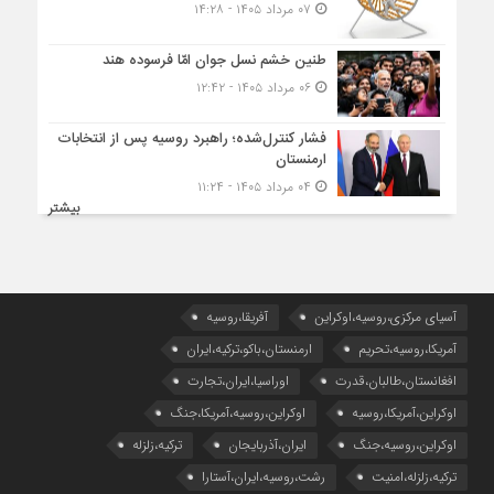
۰۷ مرداد ۱۴۰۵ - ۱۴:۲۸
طنین خشم نسل جوان امّا فرسوده هند
۰۶ مرداد ۱۴۰۵ - ۱۲:۴۲
فشار کنترل‌شده؛ راهبرد روسیه پس از انتخابات
ارمنستان
۰۴ مرداد ۱۴۰۵ - ۱۱:۲۴
بیشتر
آسیای مرکزی،روسیه،اوکراین
آفریقا،روسیه
آمریکا،روسیه،تحریم
ارمنستان،باکو،ترکیه،ایران
افغانستان،طالبان،قدرت
اوراسیا،ایران،تجارت
اوکراین،آمریکا،روسیه
اوکراین،روسیه،آمریکا،جنگ
اوکراین،روسیه،جنگ
ایران،آذربایجان
ترکیه،زلزله
ترکیه،زلزله،امنیت
رشت،روسیه،ایران،آستارا