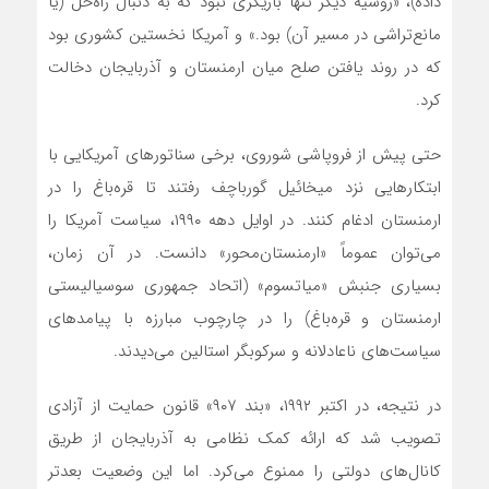
داده)، «روسیه دیگر تنها بازیگری نبود که به دنبال راه‌حل (یا
مانع‌تراشی در مسیر آن) بود.» و آمریکا نخستین کشوری بود
که در روند یافتن صلح میان ارمنستان و آذربایجان دخالت
کرد.
حتی پیش از فروپاشی شوروی، برخی سناتورهای آمریکایی با
ابتکارهایی نزد میخائیل گورباچف رفتند تا قره‌باغ را در
ارمنستان ادغام کنند. در اوایل دهه ۱۹۹۰، سیاست آمریکا را
می‌توان عموماً «ارمنستان‌محور» دانست. در آن زمان،
بسیاری جنبش «میاتسوم» (اتحاد جمهوری سوسیالیستی
ارمنستان و قره‌باغ) را در چارچوب مبارزه با پیامدهای
سیاست‌های ناعادلانه و سرکوبگر استالین می‌دیدند.
در نتیجه، در اکتبر ۱۹۹۲، «بند ۹۰۷» قانون حمایت از آزادی
تصویب شد که ارائه کمک نظامی به آذربایجان از طریق
کانال‌های دولتی را ممنوع می‌کرد. اما این وضعیت بعدتر