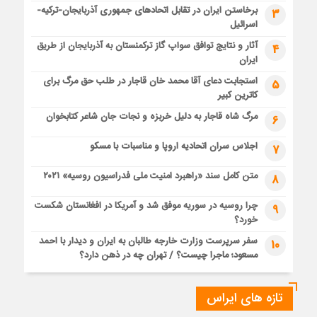
برخاستن ایران در تقابل اتحادهای جمهوری آذربایجان-ترکیه-
3
اسرائیل
آثار و نتایج توافق سواپ گاز ترکمنستان به آذربایجان از طریق
4
ایران
استجابت دعای آقا محمد خان قاجار در طلب حق مرگ برای
5
کاترین کبیر
مرگ شاه قاجار به دلیل خربزه و نجات جان شاعر کتابخوان
6
اجلاس سران اتحادیه اروپا و مناسبات با مسکو
7
متن کامل سند «راهبرد امنیت ملی فدراسیون روسیه» ۲۰۲۱
8
چرا روسیه در سوریه موفق شد و آمریکا در افغانستان شکست
9
خورد؟
سفر سرپرست وزارت خارجه طالبان به ایران و دیدار با احمد
10
مسعود؛ ماجرا چیست؟ / تهران چه در ذهن دارد؟
تازه های ایراس