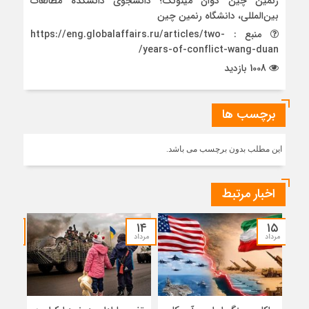
رنمین چین دوان مینونگ؛ دانشجوی دانشکده مطالعات
بین‌المللی، دانشگاه رنمین چین
منبع : https://eng.globalaffairs.ru/articles/two-
years-of-conflict-wang-duan/
1008 بازدید
برچسب ها
این مطلب بدون برچسب می باشد.
اخبار مرتبط
۱۲
۱۴
۱۵
مرداد
مرداد
مرداد