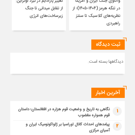
واکاوی جنگ ایران و آمریکا
تغییر پارادایم در نبرد اوکراین:
معما
در تنگه هرمز (۱۴۰۴-۱۴۰۵)؛ از
از تقابل میدانی تا جنگ
چرا 
نظریه‌های کلاسیک تا سنتز
زیرساخت‌های انرژی
نمی
راهبردی
ثبت دیدگاه
دیدگاهها بسته است.
آخرین اخبار
نگاهی به تاریخ و وضعیت قوم هزاره در افغانستان؛ داستان
1
قوم همواره مغضوب
پیامدهای احداث کانال اوراسیا بر ژئواکونومیک ایران و
2
آسیای مرکزی