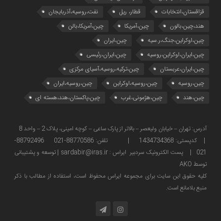
قزاقستان،انتخابات
قطار، ریل
نفت،روسیه،آذربایجان
هند،چین،بالون
چین،آمریکا
چین،آمریکا،بالن
چین،اوکراین،جنگ،ر.سیه
چین،ایران
چین،ایران،اوکراین،روسیه
چین،ایران،رئیسی
چین،ایران،عربستان
چین،ترکیه،روسیه،آسیای مرکزی
چین،روسیه
چین،روسیه،اوکراین
چین،روسیه،ایران
چین،هند
چین،هژمونی،غرب
چین،پاکستان،هند،هسته ای
آدرس: تهران – خیابان ولیعصر – بالاتر از پارک ساعی – کوچه امینی، پلاک 2 – واحد 8
| کدپستی: 1434734368 | تلفن: 88770586-021 88792496-
021 | پست الکترونیک سردبیر ایراس : sardabir@iras.ir |
توسعه و پشتیبانی
توسط AKO
كليه حقوق این سایت برای مجموعه ایراس محفوظ است، استفاده از مطالب با ذكر
منبع بلامانع است.