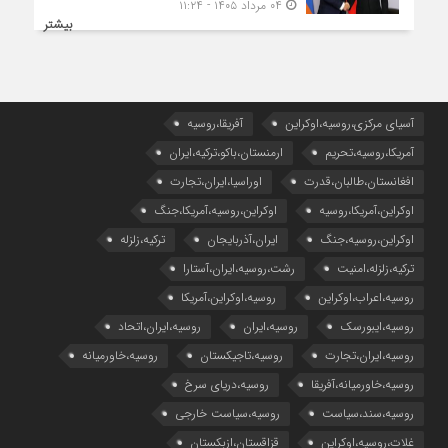
۰۴ مرداد ۱۴۰۵ - ۱۱:۲۴
بیشتر
آسیای مرکزی،روسیه،اوکراین
آفریقا،روسیه
آمریکا،روسیه،تحریم
ارمنستان،باکو،ترکیه،ایران
افغانستان،طالبان،قدرت
اوراسیا،ایران،تجارت
اوکراین،آمریکا،روسیه
اوکراین،روسیه،آمریکا،جنگ
اوکراین،روسیه،جنگ
ایران،آذربایجان
ترکیه،زلزله
ترکیه،زلزله،امنیت
رشت،روسیه،ایران،آستارا
روسیه،اعراب،اوکراین
روسیه،اوکراین،آمریکا
روسیه،ایبورسک
روسیه،ایران
روسیه،ایران،اتحاد
روسیه،ایران،تجارت
روسیه،تاجیکستان
روسیه،خاورمیانه
روسیه،خاورمیانه،آفریقا
روسیه،دریای سرخ
روسیه،سند،سیاست
روسیه،سیاست خارجی
غلات،روسیه،اوکراین
قزاقستان،ازبکستان