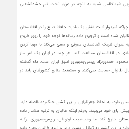
یرویی شبه‌نظامی شبیه به آنچه در عراق تحت نام حشد‌الشعبی
است، چراکه امیدوار است نقش یک قدرت حافظ صلح را در افغانستان
ز طالبان شده است و ترجیح داده رسانه‌ها توجه خود را روی خروج
 به عنوان شریک افغانستان معرفی و سعی می‌کند با مهیا کردن
صادی در افغانستان ممانعت کند. هر چند در ایران یک نفر ساز
حمود احمدی‌نژاد رییس‌جمهوری اسبق ایران است. ماه گذشته
بال طالبان حمایت نمی‌کنند و معتقدند منابع کشورشان باید در
مشترک ۹۰۰ کیلومتری با افغانستان دارد، به لحاظ جغرافیایی از این کشور جنگ‌زده فاصله دارد.
ش پای خود می‌بیند. به‌رغم اینکه طالبان به ترکیه هشدار داده
باید تا تاریخ ۳۱ آگوست از افغانستان خارج کند اما رجب‌طیب اردوغان، رییس‌جمهوری ترکیه
ارد با این کشور به توافقی دست یابد و البته طالبان وعده داده