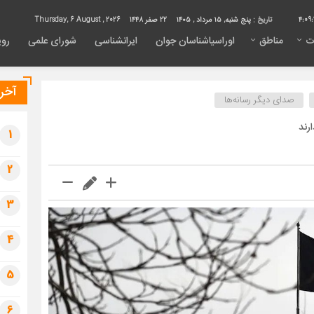
4:09:
تاریخ :
پنج شنبه, ۱۵ مرداد , ۱۴۰۵
22 صفر 1448
Thursday, 6 August , 2026
ت
مناطق
اوراسیاشناسان جوان
ایرانشناسی
شورای علمی
روی
آخری
صدای دیگر رسانه‌ها
رند
1
2
3
4
5
6