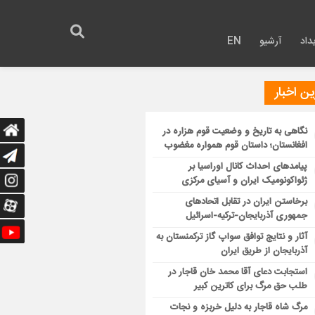
داد
آرشیو
EN
ن اخبار
نگاهی به تاریخ و وضعیت قوم هزاره در
افغانستان؛ داستان قوم همواره مغضوب
پیامدهای احداث کانال اوراسیا بر
ژئواکونومیک ایران و آسیای مرکزی
برخاستن ایران در تقابل اتحادهای
جمهوری آذربایجان-ترکیه-اسرائیل
آثار و نتایج توافق سواپ گاز ترکمنستان به
آذربایجان از طریق ایران
استجابت دعای آقا محمد خان قاجار در
طلب حق مرگ برای کاترین کبیر
مرگ شاه قاجار به دلیل خربزه و نجات