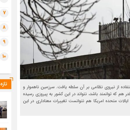
7
8
9
10
تازه
فاده از نيروي نظامي بر آن سلطه يافت. سرزمين ناهموار و
م كه توانمند باشد، نتواند در اين كشور به پيروزي رسيده
يالات متحده امريكا هم نتوانست تغييرات معناداري در اين