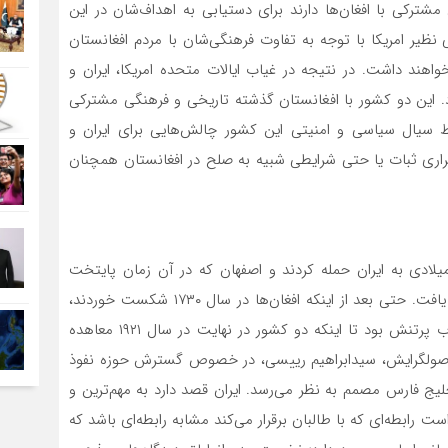
ترکی با افغان‌ها دارند برای دستیابی به اهداف‌شان در این
نظیر امریکا با توجه به تفاوت فرهنگی‌شان با مردم افغانستان
واهند داشت. در نتیجه در غیاب ایالات متحده امریکا، ایران و
رد. این دو کشور با افغانستان گذشته تاریخی و فرهنگی مشترکی
یط سیال سیاسی و امنیتی این کشور چالش‌هایی برای ایران و
رقراری ثبات یا حتی شرایطی شبیه به صلح در افغانستان همچنان
بط ایران و افغانستان زمانی که افغان‌ها در سال ۱۷۲۲ میلادی به ایران حمله کردند و اصفهان که در آن زمان پایتخت
صفویان بود را به اشغال درآوردند تیره شد و سپس جریان یافت. حتی بعد از اینکه افغان‌ها در سال ۱۷۳۰ شکست خوردند،
باز هم روابط دو کشور تحت تاثیر اختلافات بر سر منابع آب پرتنش بود تا اینکه دو کشور در نهایت در سال ۱۹۲۱ معاهده
ری اصولگرایش، سیدابراهیم رییسی، در خصوص گسترش حوزه نفوذ
خلیج فارس مصمم به نظر می‌رسد. ایران قصد دارد به مهم‌ترین و
 رابطه‌ای که با طالبان برقرار می‌کند مشابه رابطه‌ای باشد که