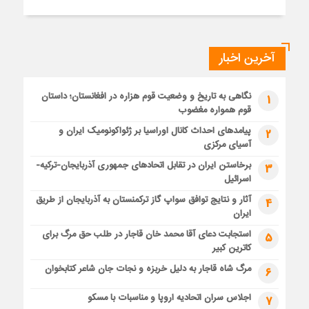
آخرین اخبار
نگاهی به تاریخ و وضعیت قوم هزاره در افغانستان؛ داستان
1
قوم همواره مغضوب
پیامدهای احداث کانال اوراسیا بر ژئواکونومیک ایران و
2
آسیای مرکزی
برخاستن ایران در تقابل اتحادهای جمهوری آذربایجان-ترکیه-
3
اسرائیل
آثار و نتایج توافق سواپ گاز ترکمنستان به آذربایجان از طریق
4
ایران
استجابت دعای آقا محمد خان قاجار در طلب حق مرگ برای
5
کاترین کبیر
مرگ شاه قاجار به دلیل خربزه و نجات جان شاعر کتابخوان
6
اجلاس سران اتحادیه اروپا و مناسبات با مسکو
7