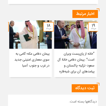
اخبار مرتبط
۱۷
۱۸
۱۹
مرداد
مرداد
مرداد
“خانه از پای‌بست ویران
پیمان دفاعی مکه؛ گامی به
تلا
است”: پیمان دفاعی خانۀ آل
سوی معماری امنیتی جدید
ساز
سعود–ترکیه–پاکستان و
در غرب و جنوب آسیا
تلوی
پیامدهای آن برای شبه‌قاره
خاتم
ثبت دیدگاه
دیدگاهها بسته است.