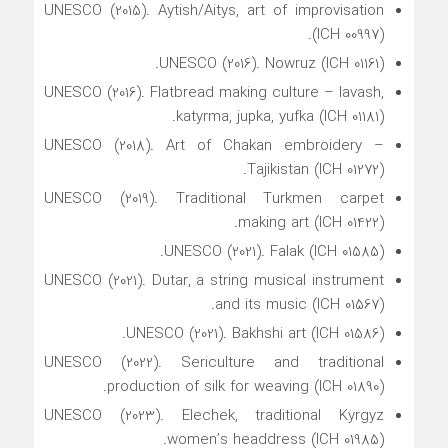
UNESCO (2015). Aytish/Aitys, art of improvisation
(ICH 00997).
UNESCO (2016). Nowruz (ICH 01161).
UNESCO (2016). Flatbread making culture – lavash,
katyrma, jupka, yufka (ICH 01181).
UNESCO (2018). Art of Chakan embroidery –
Tajikistan (ICH 01272).
UNESCO (2019). Traditional Turkmen carpet
making art (ICH 01422).
UNESCO (2021). Falak (ICH 01585).
UNESCO (2021). Dutar, a string musical instrument
and its music (ICH 01567).
UNESCO (2021). Bakhshi art (ICH 01586).
UNESCO (2022). Sericulture and traditional
production of silk for weaving (ICH 01890).
UNESCO (2023). Elechek, traditional Kyrgyz
women’s headdress (ICH 01985).