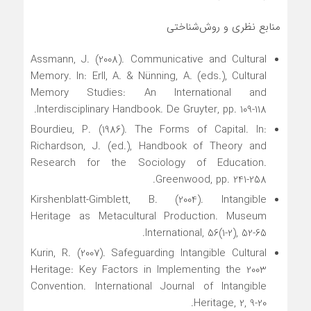
منابع نظری و روش‌شناختی
Assmann, J. (2008). Communicative and Cultural
Memory. In: Erll, A. & Nünning, A. (eds.), Cultural
Memory Studies: An International and
Interdisciplinary Handbook. De Gruyter, pp. 109-118.
Bourdieu, P. (1986). The Forms of Capital. In:
Richardson, J. (ed.), Handbook of Theory and
Research for the Sociology of Education.
Greenwood, pp. 241-258.
Kirshenblatt-Gimblett, B. (2004). Intangible
Heritage as Metacultural Production. Museum
International, 56(1-2), 52-65.
Kurin, R. (2007). Safeguarding Intangible Cultural
Heritage: Key Factors in Implementing the 2003
Convention. International Journal of Intangible
Heritage, 2, 9-20.