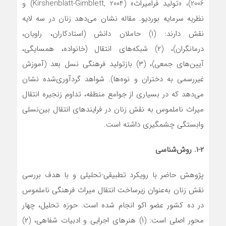
2006)، «تولید فرامیراث» (Kirshenblatt-Gimblett, 2004) و
نظریه سرمایه بوردیو. مقاله نشان می‌دهد زنان در سه لایه
نقش دارند: (۱) حاملان دانش (استادکاران، راویان،
درمانگران)، (۲) شبکه‌های انتقال (خانواده، همسایگی،
آیین‌های جمعی)، (۳) بازتولید فرهنگی نسل بعد (آموزش
غیررسمی به دختران و نوه‌ها). شواهد گردآوری‌شده نشان
می‌دهد که در بسیاری از جوامع منطقه، تداوم زنجیره انتقال
میراث ناملموس به نقش زنان در فرایندهای انتقال بین‌نسلی
وابستگی چشمگیری داشته است.
۱-۲. روش
شناسی
پژوهش حاضر با رویکرد تطبیقی-تحلیلی و با هدف بررسی
نقش زنان به‌عنوان زیرساخت انتقال میراث فرهنگی ناملموس
در ده کشور عضو اکو انجام شده است. حوزه تحلیل، چهار
محور اصلی است: (۱) هنرهای اجرایی و ادبیات شفاهی، (۲)