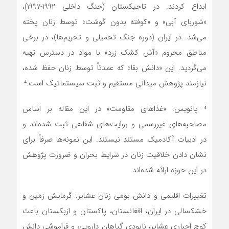
ابداع کردند. در تاجیکستان (جنگ داخلی ۱۹۹۲-۱۹۹۷)،
«شوربای آبی» و «کوفته بدون گوشت» توسط زنان پخته
می‌شد. در ایران (دوره جنگ تحمیلی و تحریم‌ها)، در برخی
مناطق محروم «آش کشک زرد» با مواد در دسترس تهیه
می‌گردید. این «دانش بقا» که عمدتاً توسط زنان حفظ شده،
نیازمند پژوهش میدانی مستقیم و ثبت سیستماتیک است.⁴
⁴ پانویس: «غذاهای مقاومت» در این مقاله بر اساس
مصاحبه‌های غیررسمی و روایت‌های شفاهی ثبت شده‌اند و
در ادبیات آکادمیک مستند نیستند. این نمونه‌ها صرفاً برای
نشان دادن خلاقیت زنان در شرایط بحران و ضرورت پژوهش
در این حوزه ارائه شده‌اند.
تغییرات اقلیمی و دانش بومی زنان عشایر: گرمایش زمین و
خشکسالی در ایران، افغانستان، پاکستان و ازبکستان باعث
کوچ اجباری عشایر، نابودی گیاهان دارویی، و فراموشی دانش