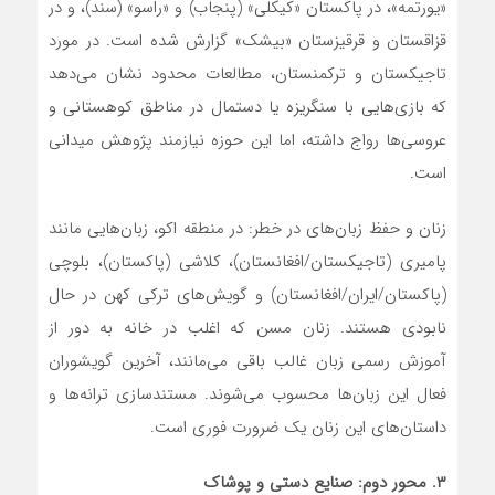
«یورتمه»، در پاکستان «کیکلی» (پنجاب) و «راسو» (سند)، و در
قزاقستان و قرقیزستان «بیشک» گزارش شده است. در مورد
تاجیکستان و ترکمنستان، مطالعات محدود نشان می‌دهد
که بازی‌هایی با سنگریزه یا دستمال در مناطق کوهستانی و
عروسی‌ها رواج داشته، اما این حوزه نیازمند پژوهش میدانی
است.
زنان و حفظ زبان‌های در خطر: در منطقه اکو، زبان‌هایی مانند
پامیری (تاجیکستان/افغانستان)، کلاشی (پاکستان)، بلوچی
(پاکستان/ایران/افغانستان) و گویش‌های ترکی کهن در حال
نابودی هستند. زنان مسن که اغلب در خانه به دور از
آموزش رسمی زبان غالب باقی می‌مانند، آخرین گویشوران
فعال این زبان‌ها محسوب می‌شوند. مستندسازی ترانه‌ها و
داستان‌های این زنان یک ضرورت فوری است.
۳. محور دوم: صنایع دستی و پوشاک