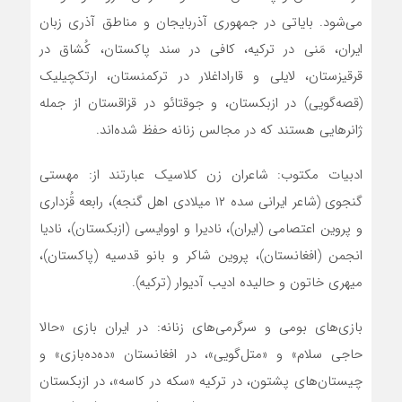
می‌شود. بایاتی در جمهوری آذربایجان و مناطق آذری زبان
ایران، مَنی در ترکیه، کافی در سند پاکستان، کُشاق در
قرقیزستان، لایلی و قاراداغلار در ترکمنستان، ارتکچیلیک
(قصه‌گویی) در ازبکستان، و جوقتائو در قزاقستان از جمله
ژانرهایی هستند که در مجالس زنانه حفظ شده‌اند.
ادبیات مکتوب: شاعران زن کلاسیک عبارتند از: مهستی
گنجوی (شاعر ایرانی سده ۱۲ میلادی اهل گنجه)، رابعه قُزداری
و پروین اعتصامی (ایران)، نادیرا و اووایسی (ازبکستان)، نادیا
انجمن (افغانستان)، پروین شاکر و بانو قدسیه (پاکستان)،
میهری خاتون و حالیده ادیب آدیوار (ترکیه).
بازی‌های بومی و سرگرمی‌های زنانه: در ایران بازی «حالا
حاجی سلام» و «متل‌گویی»، در افغانستان «ده‌ده‌بازی» و
چیستان‌های پشتون، در ترکیه «سکه در کاسه»، در ازبکستان