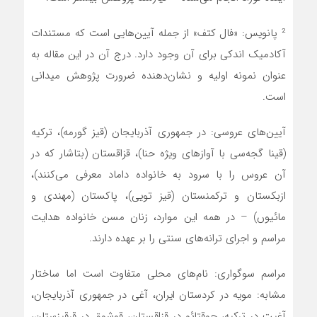
² پانویس: «فال کتف» از جمله آیین‌هایی است که مستندات
آکادمیک اندکی برای آن وجود دارد. درج آن در این مقاله به
عنوان نمونه اولیه و نشان‌دهنده ضرورت پژوهش میدانی
است.
آیین‌های عروسی: در جمهوری آذربایجان (قیز گورمه)، ترکیه
(قینا گجه‌سی با آوازهای ویژه حنا)، قزاقستان (بتاشار که در
آن عروس را با سرود به خانواده داماد معرفی می‌کنند)،
ازبکستان و ترکمنستان (قیز تویی)، پاکستان (مهندی و
مائیوں) – در همه این موارد، زنان مسن خانواده هدایت
مراسم و اجرای ترانه‌های سنتی را بر عهده دارند.
مراسم سوگواری: نام‌های محلی متفاوت است اما ساختار
مشابه: مویه در کردستان ایران، آغی در جمهوری آذربایجان،
آغیت در ترکیه، جوقتائو در قزاقستان، قوشوق در قرقیزستان،