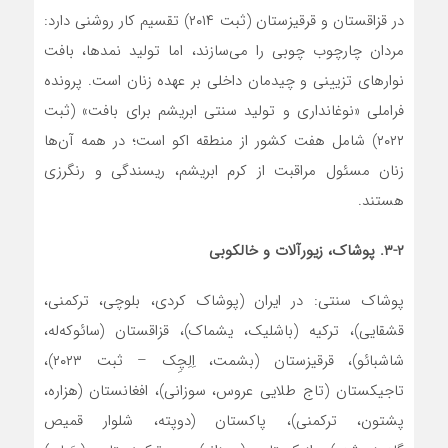
در قزاقستان و قرقیزستان (ثبت ۲۰۱۴) تقسیم کار روشنی دارد:
مردان چارچوب چوبی را می‌سازند، اما تولید نمدها، بافت
نوارهای تزیینی و چیدمان داخلی بر عهده زنان است. پرونده
فراملی «نوغانداری و تولید سنتی ابریشم برای بافت» (ثبت
۲۰۲۲) شامل هفت کشور از منطقه اکو است؛ در همه آن‌ها
زنان مسئول مراقبت از کرم ابریشم، ریسندگی و رنگرزی
هستند.
۳-۲. پوشاک، زیورآلات و خالکوبی
پوشاک سنتی: در ایران (پوشاک کردی، بلوچی، ترکمنی،
قشقایی)، ترکیه (باشلیک، یشماک)، قزاقستان (سائوکه‌له،
شاشبائو)، قرقیزستان (بشمت، اِلِچِک – ثبت ۲۰۲۳)،
تاجیکستان (تاج طلایی عروس، سوزانی)، افغانستان (هزاره،
پشتون، ترکمنی)، پاکستان (دوپته، شلوار قمیص