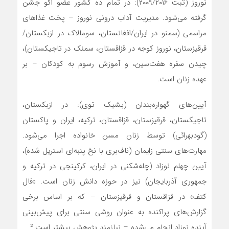
نوروز (ثبت ۲۰۰۹/۲۰۱۶): در تمام ده کشور عضو اکو جشن
گرفته می‌شود. مدیریت آداب درونی نوروز – پخت غذاهای
مراسمی (سمنو در ایران/افغانستان، سومالاک در ازبکستان/
قرقیزستان، نوروز کوجه در قزاقستان، سمنک در تاجیکستان)،
چیدن سفره هفت‌سین، و آموزش رسوم به کودکان – بر
عهده زنان است.
آیین‌های گهواره‌بندان (بشیک توی): در ازبکستان،
تاجیکستان، قرقیزستان، قزاقستان، ترکیه، ایران و پاکستان
(گودبھرائی) توسط زنان مسن خانواده اجرا می‌شود.
مهارت‌های سنتی زایمان (ناف‌بری با نخ پنبه‌ای استریل شده)،
آیین چهلم نوزاد (چله‌شکنی در ایران، کرکینجی در ترکیه و
جمهوری آذربایجان) نیز در حوزه دانش زنان است. «فال
کتف» در قزاقستان و قرقیزستان – که بر اساس برخی
گزارش‌های پراکنده به عنوان روشی سنتی برای پیش‌بینی
آینده نوزاد انجام می‌شده – نیازمند پژوهش بیشتر است.²