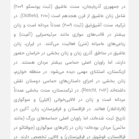
در جمهوری آذربایجان، سنت عاشیق (ثبت یونسکو ۲۰۰۹)
شامل زنان عاشیق از قرن هجدهم است (Oldfield, 2010). در
ترکیه، سنت آشیق‌لیق (ثبت ۲۰۰۹) عمدتاً مردانه است و زنان
بیشتر در قالب‌های موازی مانند مرثیه‌سرایی (آغیت) و
رباعی‌های عامیانه (مَنی) فعالیت می‌کنند. در ایران، زنان
عاشیق در مناطق آذری زبان و زنان بخشی در خراسان حضور
دارند، اما راویان اصلی حماسی بیشتر مردان هستند. در
ازبکستان، استثنای مهمی دیده می‌شود: در منطقه خوارزم،
زنان بخشی در اجرای داستان‌های حماسی دوستان نقش
داشته‌اند (Reichl, 2016). در ترکمنستان، سنت بخشی عمدتاً
مردانه است و زنان در لالایی‌خوانی (لایلی) و سوگواری
(قاراداغلار) فعالند. در قزاقستان و قرقیزستان، زنان آکین در
تاریخ ثبت شده‌اند، اما راویان اصلی حماسه‌های بزرگ (مانند
مانَس) مردان بوده‌اند؛ زنان در ژانرهای سوگواری (جوقتائو در
قزاقستان، قوشوق در قرقیزستان) و لالایی تخصص دارند. در