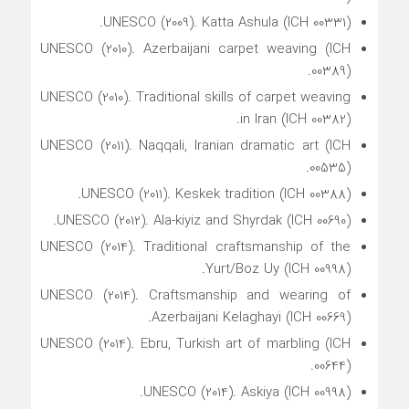
UNESCO (2009). Katta Ashula (ICH 00331).
UNESCO (2010). Azerbaijani carpet weaving (ICH
00389).
UNESCO (2010). Traditional skills of carpet weaving
in Iran (ICH 00382).
UNESCO (2011). Naqqali, Iranian dramatic art (ICH
00535).
UNESCO (2011). Keskek tradition (ICH 00388).
UNESCO (2012). Ala-kiyiz and Shyrdak (ICH 00690).
UNESCO (2014). Traditional craftsmanship of the
Yurt/Boz Uy (ICH 00998).
UNESCO (2014). Craftsmanship and wearing of
Azerbaijani Kelaghayi (ICH 00669).
UNESCO (2014). Ebru, Turkish art of marbling (ICH
00644).
UNESCO (2014). Askiya (ICH 00998).