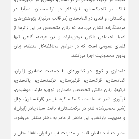
فالک در تاجیکستان، قاراداغلار در ترکمنستان، سیآپا در
پاکستان، و لندی در افغانستان (در قالب مرثیه). پژوهش‌های
مردمنگارانه نشان می‌دهد که زنان متخصص در این ژانرها از
اعتبار اجتماعی بالایی برخوردارند و این عرصه، گاهی تنها
فضای عمومی است که در جوامع محافظه‌کار منطقه، زنان
بدون محدودیت اجرا می‌کنند.
دامداری و کوچ: در کشورهای با جمعیت عشایری (ایران،
افغانستان، قزاقستان، قرقیزستان، ترکمنستان، پاکستان،
ترکیه)، زنان دانش تخصصی دامداری کوچرو دارند: دوشیدن،
فرآوری شیر به ماست، کشک، کره، قومیز (قزاقستان)، چال
(شیر تخمیرشده شتر در ترکمنستان)، بافت سیاه‌چادر (ایران)،
و مدیریت بارکشی. این دانش از مادر به دختر منتقل می‌شود.
مدیریت آب: دانش قنات و مدیریت آب در ایران، افغانستان و