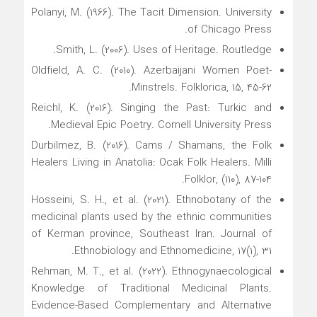
Polanyi, M. (1966). The Tacit Dimension. University
of Chicago Press.
Smith, L. (2006). Uses of Heritage. Routledge.
Oldfield, A. C. (2010). Azerbaijani Women Poet-
Minstrels. Folklorica, 15, 45-62.
Reichl, K. (2016). Singing the Past: Turkic and
Medieval Epic Poetry. Cornell University Press.
Durbilmez, B. (2016). Cams / Shamans, the Folk
Healers Living in Anatolia: Ocak Folk Healers. Milli
Folklor, (110), 87-104.
Hosseini, S. H., et al. (2021). Ethnobotany of the
medicinal plants used by the ethnic communities
of Kerman province, Southeast Iran. Journal of
Ethnobiology and Ethnomedicine, 17(1), 31.
Rehman, M. T., et al. (2022). Ethnogynaecological
Knowledge of Traditional Medicinal Plants.
Evidence-Based Complementary and Alternative