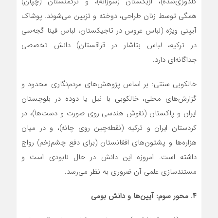
گلدوزی‌شده)، ازبکستان (سوزانه)، و ترکمنستان (چَپان)
همگی توسط زنان طراحی، دوخته و تزیین می‌شوند. پوشاک
آیینی ویژه (لباس عروس در تاجیکستان، لباس قینا گجه‌سی
در ترکیه، لباس بتاشار در قزاقستان) دانش تخصصی
جداگانه‌ای دارد.
خالکوبی سنتی: بر اساس پژوهش‌های مردم‌نگاری محدود و
گزارش‌های محلی، خالکوبی با نیل یا دوده در بلوچستان
ایران و پاکستان (نقوش هندسی روی صورت و دست‌ها)، در
کردستان ایران و ترکیه (نقطه‌چین روی چانه)، و در میان
هزاره‌ها و پشتون‌های افغانستان (برای دفع چشم‌زخم) رواج
داشته است. امروزه این دانش در حال نابودی است و
مستندسازی علمی آن ضروری به نظر می‌رسد.
۴. محور سوم: آیین
ها و دانش بومی