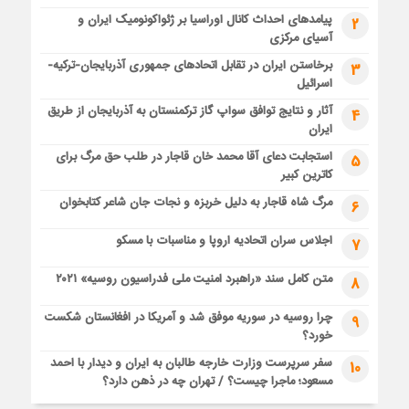
پیامدهای احداث کانال اوراسیا بر ژئواکونومیک ایران و
2
آسیای مرکزی
برخاستن ایران در تقابل اتحادهای جمهوری آذربایجان-ترکیه-
3
اسرائیل
آثار و نتایج توافق سواپ گاز ترکمنستان به آذربایجان از طریق
4
ایران
استجابت دعای آقا محمد خان قاجار در طلب حق مرگ برای
5
کاترین کبیر
مرگ شاه قاجار به دلیل خربزه و نجات جان شاعر کتابخوان
6
اجلاس سران اتحادیه اروپا و مناسبات با مسکو
7
متن کامل سند «راهبرد امنیت ملی فدراسیون روسیه» ۲۰۲۱
8
چرا روسیه در سوریه موفق شد و آمریکا در افغانستان شکست
9
خورد؟
سفر سرپرست وزارت خارجه طالبان به ایران و دیدار با احمد
10
مسعود؛ ماجرا چیست؟ / تهران چه در ذهن دارد؟