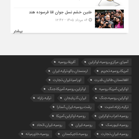
طنین خشم نسل جوان امّا فرسوده هند
۰۶ مرداد ۱۴۰۵ - ۱۲:۴۲
بیشتر
آسیای مرکزی،روسیه،اوکراین
آفریقا،روسیه
آمریکا،روسیه،تحریم
ارمنستان،باکو،ترکیه،ایران
افغانستان،طالبان،قدرت
اوراسیا،ایران،تجارت
اوکراین،آمریکا،روسیه
اوکراین،روسیه،آمریکا،جنگ
اوکراین،روسیه،جنگ
ایران،آذربایجان
ترکیه،زلزله
ترکیه،زلزله،امنیت
رشت،روسیه،ایران،آستارا
روسیه،اعراب،اوکراین
روسیه،اوکراین،آمریکا
روسیه،ایبورسک
روسیه،ایران
روسیه،ایران،اتحاد
روسیه،ایران،تجارت
روسیه،تاجیکستان
روسیه،خاورمیانه