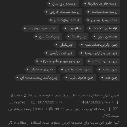
روسیه،خاورمیانه،آفریقا
روسیه،دریای سرخ
روسیه،سند،سیاست
روسیه،سیاست خارجی
غلات،روسیه،اوکراین
قزاقستان،ازبکستان
قزاقستان،انتخابات
قطار، ریل
نفت،روسیه،آذربایجان
هند،چین،بالون
چین،آمریکا
چین،آمریکا،بالن
چین،اوکراین،جنگ،ر.سیه
چین،ایران
چین،ایران،اوکراین،روسیه
چین،ایران،رئیسی
چین،ایران،عربستان
چین،ترکیه،روسیه،آسیای مرکزی
چین،روسیه
چین،روسیه،اوکراین
چین،روسیه،ایران
چین،هند
چین،هژمونی،غرب
چین،پاکستان،هند،هسته ای
آدرس: تهران – خیابان ولیعصر – بالاتر از پارک ساعی – کوچه امینی، پلاک 2 – واحد 8
| کدپستی: 1434734368 | تلفن: 88770586-021 88792496-
021 | پست الکترونیک سردبیر ایراس : sardabir@iras.ir |
توسعه و پشتیبانی
توسط AKO
كليه حقوق این سایت برای مجموعه ایراس محفوظ است، استفاده از مطالب با ذكر