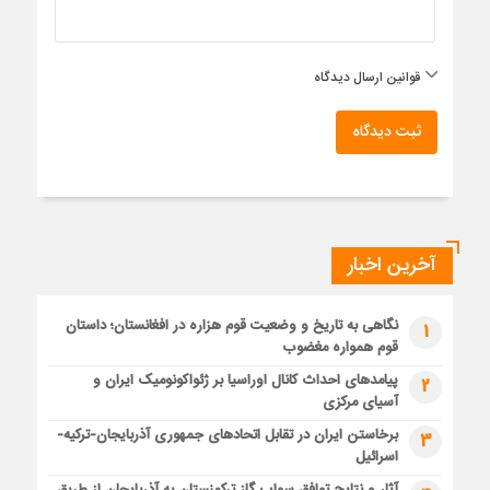
قوانین ارسال دیدگاه
ثبت دیدگاه
آخرین اخبار
نگاهی به تاریخ و وضعیت قوم هزاره در افغانستان؛ داستان
1
قوم همواره مغضوب
پیامدهای احداث کانال اوراسیا بر ژئواکونومیک ایران و
2
آسیای مرکزی
برخاستن ایران در تقابل اتحادهای جمهوری آذربایجان-ترکیه-
3
اسرائیل
آثار و نتایج توافق سواپ گاز ترکمنستان به آذربایجان از طریق