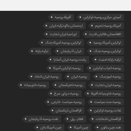
آسیای مرکزی،روسیه،اوکراین
آفریقا،روسیه
آمریکا،روسیه،تحریم
ارمنستان،باکو،ترکیه،ایران
افغانستان،طالبان،قدرت
اوراسیا،ایران،تجارت
اوکراین،آمریکا،روسیه
اوکراین،روسیه،آمریکا،جنگ
اوکراین،روسیه،جنگ
ایران،آذربایجان
ترکیه،زلزله
ترکیه،زلزله،امنیت
رشت،روسیه،ایران،آستارا
روسیه،اعراب،اوکراین
روسیه،اوکراین،آمریکا
روسیه،ایبورسک
روسیه،ایران
روسیه،ایران،اتحاد
روسیه،ایران،تجارت
روسیه،تاجیکستان
روسیه،خاورمیانه
روسیه،خاورمیانه،آفریقا
روسیه،دریای سرخ
روسیه،سند،سیاست
روسیه،سیاست خارجی
غلات،روسیه،اوکراین
قزاقستان،ازبکستان
قزاقستان،انتخابات
قطار، ریل
نفت،روسیه،آذربایجان
هند،چین،بالون
چین،آمریکا
چین،آمریکا،بالن