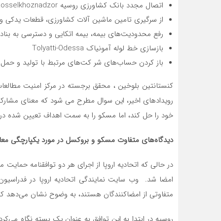
اتصال مجدد بانک کشاورزی روسیه Rosselkhoznadzor به سیستم سوئیفت
از سرگیری تامین ماشین آلات کشاورزی، قطعات یدکی و 
رفع محدودیت‌های بیمه، بیمه اتکایی و دسترسی به بنادر
بازسازی خط لوله آمونیاک Tolyatti-Odessa
باز کردن حساب‌های شر کت‌های مرتبط با تولید و حمل
کنستانتین بلوخین ، محقق برجسته در مرکز امنیت مطالعات
رویدادهای اخیر، این سوال مطرح می شود که معنای مشارکت 
خود را حل کند، اما مسکو را به سمت اهداف تعیین شده د
دیدگاه‌های متفاوت مسکو و بروکسل در مورد یکپارچگی معام
در حالی که اتحادیه اروپا از اجرای هر دو توافقنامه حمایت م
امضا شد. وب سایت نمایندگی اتحادیه اروپا در فدراسیون 
متفاوتی از امضاکنندگان هستند، به وضوح نشان می‌دهد ک
روسیه در ابتدا به این توافق به عنوان یک بسته نگاه می‌کرد 