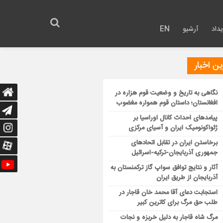
داد
آرشیو
EN
ن اخبار
نگاهی به تاریخ و وضعیت قوم هزاره در
افغانستان؛ داستان قوم همواره مغضوب
پیامدهای احداث کانال اوراسیا بر
ژئواکونومیک ایران و آسیای مرکزی
برخاستن ایران در تقابل اتحادهای
جمهوری آذربایجان-ترکیه-اسرائیل
آثار و نتایج توافق سواپ گاز ترکمنستان به
آذربایجان از طریق ایران
استجابت دعای آقا محمد خان قاجار در
طلب حق مرگ برای کاترین کبیر
مرگ شاه قاجار به دلیل خربزه و نجات