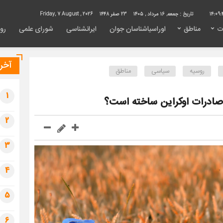
14:09:
تاریخ :
جمعه, ۱۶ مرداد , ۱۴۰۵
23 صفر 1448
Friday, 7 August , 2026
ت
مناطق
اوراسیاشناسان جوان
ایرانشناسی
شورای علمی
روی
آخری
روسیه
سیاسی
مناطق
1
صادرات اوکراین ساخته است؟
2
3
4
5
6