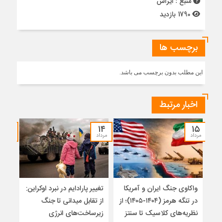
منبع : ایراس
1790 بازدید
برچسب ها
این مطلب بدون برچسب می باشد.
اخبار مرتبط
۱۲
۱۴
۱۵
مرداد
مرداد
مرداد
واکاوی جنگ ایران و آمریکا
تغییر پارادایم در نبرد اوکراین:
معما
در تنگه هرمز (۱۴۰۴-۱۴۰۵)؛ از
از تقابل میدانی تا جنگ
چرا 
نظریه‌های کلاسیک تا سنتز
زیرساخت‌های انرژی
نمی