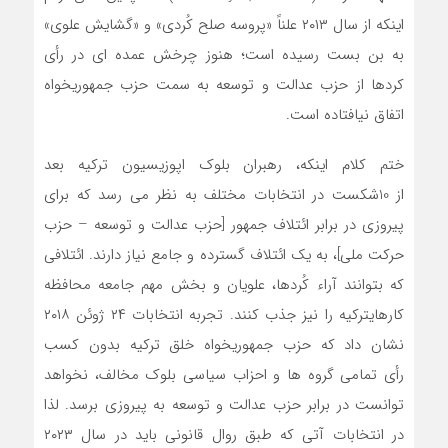
اینکه از سال ۲۰۱۳ علناً «پروسه صلح کُردی» و «گشایش علوی»
به بن بست رسیده است؛ هنوز چرخش عمده ای در رأی
کردها از حزب عدالت و توسعه به سمت حزب جمهوریخواه
اتفاق نیافتاده است.
ختم کلام اینکه، رهبران بلوک اپوزیسیون ترکیه بعد
از 10شکست در انتخابات مختلف به نظر می رسد که برای
پیروزی در برابر ائتلاف جمهور [حزب عدالت و توسعه – حزب
حرکت ملی]، به یک ائتلاف گسترده و جامع نیاز دارند. ائتلافی
که بتوانند آراء کُردها، علویان و بخش مهم جامعه محافظه
‏کارهایترکیه را نیز جذب کنند. تجربه انتخابات ۲۴ ژوئن ۲۰۱۸
نشان داد که حزب جمهوریخواه خلق ترکیه بدون کسب
رأی تمامی گروه ها و احزاب سیاسی بلوک مخالف، نخواهد
توانست در برابر حزب عدالت و توسعه به پیروزی برسد. لذا
در انتخابات آتی که طبق روال قانونی باید در سال ۲۰۲۳