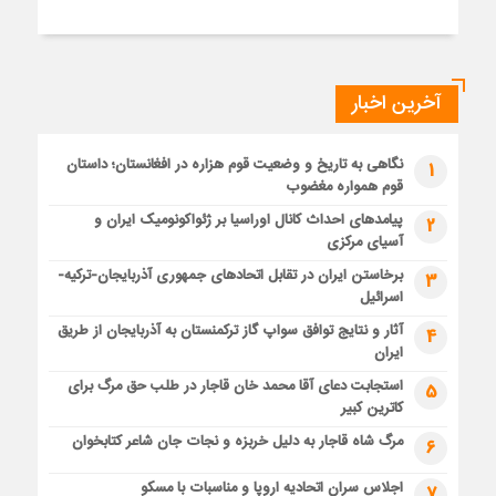
آخرین اخبار
نگاهی به تاریخ و وضعیت قوم هزاره در افغانستان؛ داستان
1
قوم همواره مغضوب
پیامدهای احداث کانال اوراسیا بر ژئواکونومیک ایران و
2
آسیای مرکزی
برخاستن ایران در تقابل اتحادهای جمهوری آذربایجان-ترکیه-
3
اسرائیل
آثار و نتایج توافق سواپ گاز ترکمنستان به آذربایجان از طریق
4
ایران
استجابت دعای آقا محمد خان قاجار در طلب حق مرگ برای
5
کاترین کبیر
مرگ شاه قاجار به دلیل خربزه و نجات جان شاعر کتابخوان
6
اجلاس سران اتحادیه اروپا و مناسبات با مسکو
7