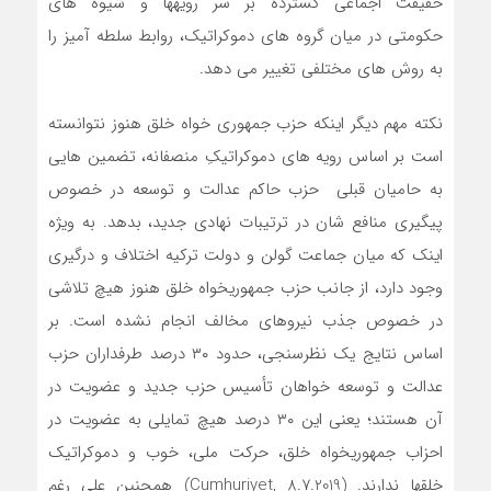
حقیقت اجماعی گسترده بر سر رویه‏ها و شیوه های
حکومتی در میان گروه ‏های دموکراتیک، روابط سلطه‏ آمیز را
به روش ‏های مختلفی تغییر می دهد.
نکته مهم دیگر اینکه حزب جمهوری خواه خلق هنوز نتوانسته
است بر اساس رویه‏ های دموکراتیکِ منصفانه، تضمین هایی
به حامیان قبلی حزب حاکم عدالت و توسعه در خصوص
پی‏گیری منافع ‏شان در ترتیبات نهادی جدید، بدهد. به ویژه
اینک که میان جماعت گولن و دولت ترکیه اختلاف و درگیری
وجود دارد، از جانب حزب جمهوریخواه خلق هنوز هیچ تلاشی
در خصوص جذب نیروهای مخالف انجام نشده است. بر
اساس نتایج یک نظرسنجی، حدود ۳۰ درصد طرفداران حزب
عدالت و توسعه خواهان تأسیس حزب جدید و عضویت در
آن هستند؛ یعنی این ۳۰ درصد هیچ تمایلی به عضویت در
احزاب جمهوریخواه خلق، حرکت ملی، خوب و دموکراتیک
خلقها ندارند. (Cumhuriyet, 8.7.2019) همچنین علی ‏رغم