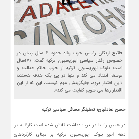
فاتیح اربکان رئیس حزب رفاه حدود 2 سال پیش در
خصوص رفتار سیاسی اپوزیسیون ترکیه گفت: «17سال
است بلوک اپوزیسیون ترکیه از حزب حاکم عدالت و
توسعه انتقاد می کند و تنها در پی یک هدف هستند؛
«این اقتدار برود، جایگزینش مهم نیست، این که از این
اقتدار رها می شویم کفایت می ‏کند».
حسن صادقیان؛ تحلیلگر مسائل سیاسی ترکیه
در همین راستا در این یادداشت تلاش شده است کارنامه دو
دهه اخیر بلوک اپوزیسیون ترکیه بر مبنای کارکردهای