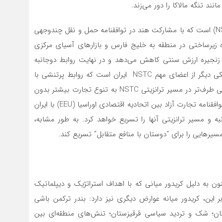
ند تنگه مالاکا را دور می‌زند.
گذرگاه دیگر از طریق باکو، کریدور تجاری شمال-جنوب (NSTC) است که با مشارکت هند در توافقنامه حمل و نقل چندوجهی
 زیرساختی در منطقه به خلیج فارس و بازارهای آسیای مرکزی
بت به اتصال زنجیره ارزش سنتی کاهش می‌دهد و در نهایت روابط دوجانبه
بین کشورهای عضو درگیر در ترانزیت را بهبود می‌بخشد. یکی دیگر از اعضای مهم NSTC ایران است که روابط پرتنشی با
همسایه خود آذربایجان دارد. بنابراین، تعامل با کشورهای بی طرف‌تر در مسیر ترانزیتی NSTC به تنوع تجارت بیشتر بدون
همسویی با هر بلوک قدرت اجازه می‌دهد. در ژانویه ۲۰۲۳، توافقنامه تجارت آزاد بین اتحادیه اقتصادی اوراسیا (EEU) با ایران
ه و مسیر ترانزیتی آنها را تسریع خواهد کرد. به طور مشابه،
سیرهایی را برای “دوستان با منافع متقابل” تسریع کند.
است که تلاش‌های توسعه ابتکار کمربند- راه BRI اکنون به دلیل کریدور میانی که با اهداف استراتژیک و دیپلماتیک
ارد. علاوه بر این، کریدور میانه عوارض دیگری نیز دارد: بندر ترکمن باشی
نستان؛ شک و تردید سیاسی قرقیزستان؛ تنش‌های منطقه‌ای بین