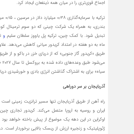
اجماع قوی‌تری را در میان همه ذینفعان ایجاد کرد.
ترکیه با سرمایه‌گذاری ۰٫۳۸ میلیارد دلار در مرسین ، ۰٫۱۵ میلیارد دلار در فیلیوس
بندری، به همراه یک شرکت چینی که دو سوم ترمینال کومپو
تبدیل شود. با کمک چین، ترکیه پل یاووز سلطان سلیم
و
ت
ماه به دو هفته در امتداد کریدور میانی کاهش می‌دهد. علاوه
طریق «کریدور گاز جنوبی» که از دریای خزر در باکو و از طر
می‌
سیاه» برای به اشتراک گذاشتن انرژی بادی و خورشیدی دریا
آذربایجان
بر
سر
دوراهی
راه آهن از طریق آذربایجان تنها مسیر ترانزیت زمینی ا
ایران و روسیه به اروپا متصل می‌کند. کریدور تجاری چین 
اوکراین در این دهه یک موضوع از پیش باخته خواهد بود و م
ژئوپلیتیک و زنجیره ارزش از ریسک بالایی برخوردار است. در