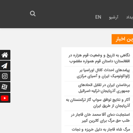
داد
آرشیو
EN
ن اخبار
نگاهی به تاریخ و وضعیت قوم هزاره در
افغانستان؛ داستان قوم همواره مغضوب
پیامدهای احداث کانال اوراسیا بر
ژئواکونومیک ایران و آسیای مرکزی
برخاستن ایران در تقابل اتحادهای
جمهوری آذربایجان-ترکیه-اسرائیل
آثار و نتایج توافق سواپ گاز ترکمنستان به
آذربایجان از طریق ایران
استجابت دعای آقا محمد خان قاجار در
طلب حق مرگ برای کاترین کبیر
مرگ شاه قاجار به دلیل خربزه و نجات