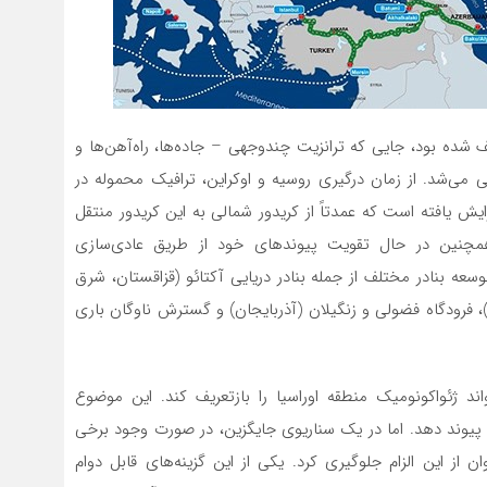
ف شده بود، جایی که ترانزیت چندوجهی – جاده‌ها، راه‌آهن‌ها و
ی می‌شد. از زمان درگیری روسیه و اوکراین، ترافیک محموله در
۲۰ به نزدیک به ۳٫۲ میلیون تن افزایش یافته است که عمدتاً از کریدور شمالی به این کریدور منتقل
همچنین در حال تقویت پیوندهای خود از طریق عادی‌سازی
وسعه بنادر مختلف از جمله بنادر دریایی آکتائو (قزاقستان، شرق
ی)، فرودگاه فضولی و زنگیلان (آذربایجان) و گسترش ناوگان باری
اند ژئواکونومیک منطقه اوراسیا را بازتعریف کند. این موضوع
یی پیوند دهد. اما در یک سناریوی جایگزین، در صورت وجود برخی
از این الزام جلوگیری کرد. یکی از این گزینه‌های قابل دوام