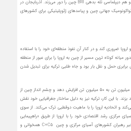
می‌تواند کریدور شمال- جنوب باشد که هم حوزه نفوذ غرب و هم دیپلماسی تله بدهی BRI چین را دور می‌زند. آذربایجان در
 ژئواکونومیک جهانی چین و پیامدهای ژئوپلیتیکی برای کشورهای
وپا ضروری کند و در کنار آن نفوذ منطقه‌ای خود را با استفاده
دور میانه کوتاه ترین مسیر از چین به اروپا را برای عبور از منطقه
برابری حمل و نقل بار بود و جاه طلبی ترکیه برای تبدیل شدن
پیش بینی می‌شود که کریدور میانه ظرفیت ترانزیت را از ۶ میلیون تن به ۵۰ میلیون تن افزایش دهد و چشم انداز چین از
د بزند. با این کار، ترکیه نیز به دلیل ساختار جغرافیایی خود نقش
ی‌کند و اتحادیه اروپا را با ماهیت دوقطبی ترک می‌کند. از سوی
یای مرکزی رشد اقتصادی خود را با اروپا از طریق «راهپیمایی
غرب» Westward Marchچین مدیریت می‌کنند. اجلاس اخیر رهبران کشورهای آسیای مرکزی و چین C+C5 همخوانی و