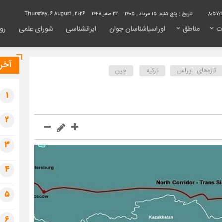
8:57:
تاریخ :
پنج شنبه, ۱۵ مرداد , ۱۴۰۵
22 صفر 1448
Thursday, 6 August , 2026
ت
مناطق
اوراسیاشناسان جوان
ایرانشناسی
شورای علمی
روی
آخری
تازه‌های ایراس
ترکیه
چین
1
2
3
4
5
6