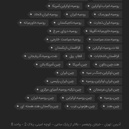
روسیه،اعراب،اوکراین
روسیه،اوکراین،آمریکا
روسیه،ایبورسک
روسیه،ایران
روسیه،ایران،اتحاد
روسیه،ایران،تجارت
روسیه،تاجیکستان
روسیه،خاورمیانه
روسیه،خاورمیانه،آفریقا
روسیه،دریای سرخ
روسیه،سند،سیاست
روسیه،سیاست خارجی
غلات،روسیه،اوکراین
قزاقستان،ازبکستان
قزاقستان،انتخابات
قطار، ریل
نفت،روسیه،آذربایجان
هند،چین،بالون
چین،آمریکا
چین،آمریکا،بالن
چین،اوکراین،جنگ،ر.سیه
چین،ایران
چین،ایران،اوکراین،روسیه
چین،ایران،رئیسی
چین،ایران،عربستان
چین،ترکیه،روسیه،آسیای مرکزی
چین،روسیه
چین،روسیه،اوکراین
چین،روسیه،ایران
چین،هند
چین،هژمونی،غرب
چین،پاکستان،هند،هسته ای
آدرس: تهران – خیابان ولیعصر – بالاتر از پارک ساعی – کوچه امینی، پلاک 2 – واحد 8