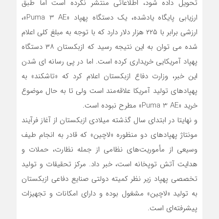
تحویل داده شود، اطلاعاتی منتشر نکرده است اما طبق
ارزیابی پایگاه یادشده، یک دستگاه پهپاد «Puma 3 AE»،
ارزشی برابر با ۲۲۵ هزار دلار دارد که با توجه به مبلغ کلی اعلام
شده می توان به این نتیجه رسید که ازبکستان ۳۸ دستگاه
پهپاد آمریکایی خریداری کرده است. اما در پی رسانه ای شدن
این خبر، وزارت دفاع ازبکستان اعلام کرد که «تاشکند» به
پهپادهای تولید آمریکا علاقه‌مند است ولی تا به حال موضوع
خرید «Puma 3 AE» مطرح نبوده است.
و نهایتا در ابتدای سال گذشته میلادی ازبکستان از آغاز فرآیند
مونتاژ پهپادهای دو منظوره «لاچین» که قادر به انجام طیف
وسیعی از مأموریت‌های نظامی از جمله نظارت، حملات و
هدایت آتش توپخانه است، خبر داد. مرکز تحقیقات و تولید
تخصصی پهپاد زیر نظر کمیته دولتی صنایع دفاعی ازبکستان
به تولید «لاچین» مشغول بوده و دارای امکانات و تجهیزات
پیشرفته‌ای است.