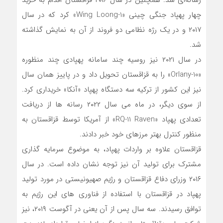
رسانه‌ای شد. همچنین در سال ۲۰۱۶ قزاقستان اقدام به خرید
چهار پهپاد جنگی چینی «Wing Loong-1» کرد که در سال
۲۰۱۷ و در یک رژه نظامی دو فروند از آن به نمایش گذاشته
شد.
در سال ۲۰۲۱ نیز روسیه چند سامانه پهپادی چند منظوره
«Orlany-10» را به قزاقستان تحویل داد و در پاییز همان سال
نیز این کشور از ترکیه سه دستگاه پهپاد «آنکا» خریداری کرد.
از سوی دیگر، در ماه می سال ۲۰۲۲ رسانه ها از دریافت
تعدادی پهپاد «RQ-11 Raven» از آمریکا توسط قزاقستان به
منظور کنترل بهتر مرزهای خود خبر دادند.
قزاقستان علاوه بر واردات پهپاد، به موضوع سرمایه گذاری
مشترک برای تولید آن نیز توجه نشان داده است. در سال
۲۰۱۶ وزرای دفاع قزاقستان و رژیم صهیونیستی در مورد تولید
پهپاد در قزاقستان با استفاده از فناوری های این رژیم به
توافق رسیدند. سه سال پس از آن یعنی در آگوست ۲۰۱۹، نیز