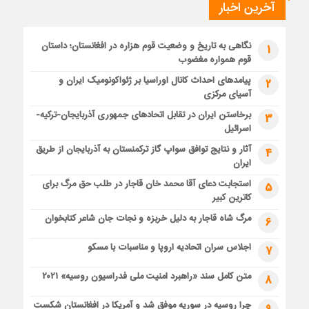
آخرین اخبار
نگاهی به تاریخ و وضعیت قوم هزاره در افغانستان؛ داستان
1
قوم همواره مغضوب
پیامدهای احداث کانال اوراسیا بر ژئواکونومیک ایران و
2
آسیای مرکزی
برخاستن ایران در تقابل اتحادهای جمهوری آذربایجان-ترکیه-
3
اسرائیل
آثار و نتایج توافق سواپ گاز ترکمنستان به آذربایجان از طریق
4
ایران
استجابت دعای آقا محمد خان قاجار در طلب حق مرگ برای
5
کاترین کبیر
مرگ شاه قاجار به دلیل خربزه و نجات جان شاعر کتابخوان
6
اجلاس سران اتحادیه اروپا و مناسبات با مسکو
7
متن کامل سند «راهبرد امنیت ملی فدراسیون روسیه» ۲۰۲۱
8
چرا روسیه در سوریه موفق شد و آمریکا در افغانستان شکست