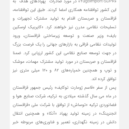
«Yugoimport-SDPR» در مورد صادرات “پهپادهای هدف” به
این کشور توافقنامه همکاری امضا کردند. طبق این توافقنامه،
قزاقستان و صربستان اقدام به تولید مشترک تجهیزات و
تسلیحات نظامی مدرن نیز خواهند کرد. «کایربیک اوسکین
بایف» وزیر صنعت و توسعه زیرساختی قزاقستان، ورود
تولیدات نظامی قزاقی به بازارهای جهانی را یک فرصت بزرگ
در جهت توسعه صنایع نظامی این کشور ارزیابی کرد. ضمنا
قزاقستان و صربستان در مورد تولید مشترک مهمات، موشک
و توپ و همچنین خمپاره‌های ۸۲ و ۱۲۰ میلی متری نیز
توافق کرده اند.
پس از سفر «قاسم ژومارت توکایف» رئیس جمهور قزاقستان
در ماه می سال گذشته میلادی به ترکیه، شرکت صنایع هوا و
فضانوردی ترکیه «توساش» از توافق با شرکت ملی «قزاقستان
انجنرینگ» در زمینه تولید پهپاد «آنکا» و همچنین انتقال
دانش در زمینه نگهداری، تعمیر و فناوری‌های مربوطه خبر