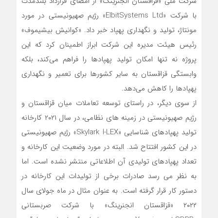
شرکت ملی «قزاقستان انجنرینگ» از امضای قرارداد بلندمدت
با شرکت «ElbitSystems Ltd» رژیم صهیونیستی در مورد
مونتاژ، تولید و نگهداری پهپاد خبر داد. «کوانیش بیشیموف»
رئیس هیئت مدیره این شرکت ابراز اطمینان کرد که این
پروژه نه تنها امکان تولید پهپادها را فراهم می‌کند، بلکه
وابستگی قزاقستان به سایر کشورها برای تعمیر و نگهداری
پهپادها را کاهش می‌دهد.
از سوی دیگر، در راستای توسعه تعاملات میان قزاقستان و
رژیم صهیونیستی در زمینه های نظامی، در سال ۲۰۲۱ کارخانه
تولید پهپادهای شناسایی «Skylark I-LEX» رژیم صهیونیستی
در این کشور افتتاح شد. البته در مورد وضعیت این کارخانه و
تعداد پهپادهای تولیدی آن اطلاعاتی منتشر نشده است. اما
به نظر می رسد صادرات برخی از تولیدات این کارخانه در
دستور کار قرار گرفته است. به عنوان مثال در ماه جولای سال
۲۰۲۲ «قزاقستان انجنرینگ» با شرکت صربستانی