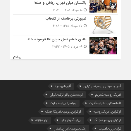
پاکستان میان تهران، ریاض و صنعا
۱۰ مرداد ۱۴۰۵ - ۱۱:۵۴
ضرورتی برخاسته از انتخاب
۰۷ مرداد ۱۴۰۵ - ۱۴:۲۸
طنین خشم نسل جوان امّا فرسوده هند
۰۶ مرداد ۱۴۰۵ - ۱۲:۴۲
بیشتر
آسیای مرکزی،روسیه،اوکراین
آفریقا،روسیه
آمریکا،روسیه،تحریم
ارمنستان،باکو،ترکیه،ایران
افغانستان،طالبان،قدرت
اوراسیا،ایران،تجارت
اوکراین،آمریکا،روسیه
اوکراین،روسیه،آمریکا،جنگ
اوکراین،روسیه،جنگ
ایران،آذربایجان
ترکیه،زلزله
ترکیه،زلزله،امنیت
رشت،روسیه،ایران،آستارا