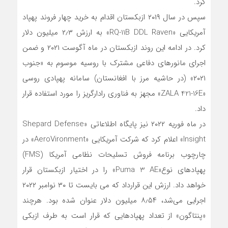
کرد.
سپس در سال ۲۰۱۹ ازبکستان اقدام به خرید چهار فروند پهپاد
آمریکایی «RQ-11B DDL Raven» به ارزش ۲٫۳ میلیون دلار
کرد. در ادامه این روند ازبکستان در ماه آگوست ۲۰۲۱ و ضمن
اجرای مانورهای دفاعی مشترک با روسیه موسوم به «جنوب
۲۰۲۱» (در حاشیه مرز با افغانستان) سامانه پهپادی روسی
«ZALA 421-16E» مجهز به فناوری رادارگریز را مورد استفاده قرار
داد.
در ماه فوریه ۲۰۲۲ نیز پایگاه اطلاعاتی «Shepard Defense
Insight» اعلام کرد که شرکت آمریکایی «AeroVironment» در
چارچوب برنامه فروش تسلیحات نظامی آمریکا (FMS)
پهپادهای نوع«Puma 3 AE» را در اختیار ازبکستان قرار
خواهد داد. ارزش این قرارداد که می بایست تا ۳۰ نوامبر ۲۰۲۲
اجرایی می‌شد، ۸٫۵۴ میلیون دلار عنوان شده بود. هرچند
«پنتاگون» از تعداد پهپادهایی که قرار است به طرف ازبکی