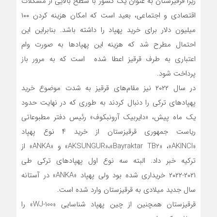
زیرا قرقیزستان به عنوان یک کشور با سطح بالایی از مشکلات
اقتصادی و اجتماعی، بعید است که امکان هزینه کردن ۱۰۰
میلیون دلار برای خرید پهپاد را داشته باشد. بنابراین این
احتمال مطرح شد که هزینه این پهپادها به صورت وام
اعتباری به طرف قرقیز اعطا شده است که به مرور باز
پرداخت شود.
در سال ۲۰۲۲ نیز مقام‌های قرقیز به شدت موضوع خرید
پهپادهای ترکی را دنبال کردند به طوری که در نهایت حدود
یک ماه پیش، «دایربیک آرونبکوف» رئیس دفتر مطبوعاتی
ریاست جمهوری قرقیزستان از خرید ۴ نوع پهپاد
«AKSUNGUR»،«Bayraktar TB2» ،«AKINCI» و «ANKA» از
ترکیه خبر داد. البته سه نوع اول پهپادهای ترکی طی
۲۰۲۱-۲۰۲۲ خریداری شده بود ولی پهپاد «ANKA» در آستانه
سال جدید میلادی به قرقیزستان وارد شده است.
قرقیزستان همچنین از چین پهپاد شناسایی «WJ-100» را