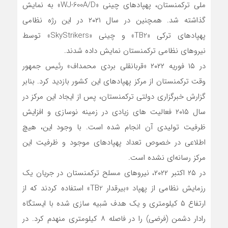
ملی ترکمنستان، پهپادهای چینی «WJ-600A/D» به نمایش
گذاشته شد. همچنین در سال ۲۰۲۱ در این رژه نظامی
پهپادهای ترکی «TB2» و چینی «SkyStrikers» توسط
نیروهای نظامی ترکمنستان نمایش داده شدند.
در ۱۵ فوریه ۲۰۲۲ «قربانقلی بردی محمداف» رئیس جمهور
وقت ترکمنستان از مرکز پهپادهای این کشور بازدید کرد. بنابر
گزارش خبرگزاری دولتی ترکمنستان، پس از ایجاد این مرکز در
سال ۲۰۱۵ فعالیت های زیادی در زمینه نوسازی و افزایش
ظرفیت تولیدی آن انجام شده است. با وجود این، هیچ
اطلاعی در خصوص تعداد پهپادهای موجود و ظرفیت این
مرکز رسانه‌ای نشده است.
در ۲۵ اکتبر ۲۰۲۲، نیروهای مسلح ترکمنستان در جریان یک
رزمایش نظامی از پهپاد «بیرقدار TB2» استفاده کردند که از
ارتفاع ۵ کیلومتری و یک هدف شبیه سازی شده با ایستگاه
رادار دشمن (فرضی) را در فاصله ۸ کیلومتری منهدم کرد. در