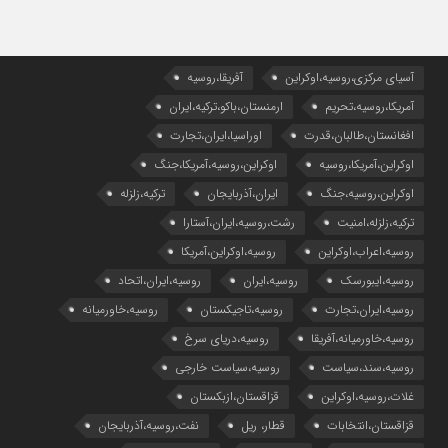
آسیای مرکزی،روسیه،اوکراین
آفریقا،روسیه
آمریکا،روسیه،تحریم
ارمنستان،باکو،ترکیه،ایران
افغانستان،طالبان،قدرت
اوراسیا،ایران،تجارت
اوکراین،آمریکا،روسیه
اوکراین،روسیه،آمریکا،جنگ
اوکراین،روسیه،جنگ
ایران،آذربایجان
ترکیه،زلزله
ترکیه،زلزله،امنیت
رشت،روسیه،ایران،آستارا
روسیه،اعراب،اوکراین
روسیه،اوکراین،آمریکا
روسیه،ایبورسک
روسیه،ایران
روسیه،ایران،اتحاد
روسیه،ایران،تجارت
روسیه،تاجیکستان
روسیه،خاورمیانه
روسیه،خاورمیانه،آفریقا
روسیه،دریای سرخ
روسیه،سند،سیاست
روسیه،سیاست خارجی
غلات،روسیه،اوکراین
قزاقستان،ازبکستان
قزاقستان،انتخابات
قطار، ریل
نفت،روسیه،آذربایجان