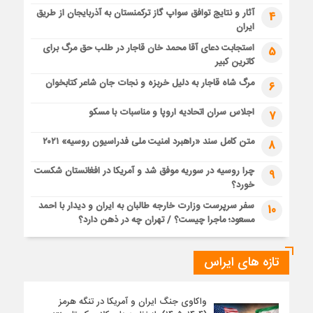
آثار و نتایج توافق سواپ گاز ترکمنستان به آذربایجان از طریق
4
ایران
استجابت دعای آقا محمد خان قاجار در طلب حق مرگ برای
5
کاترین کبیر
مرگ شاه قاجار به دلیل خربزه و نجات جان شاعر کتابخوان
6
اجلاس سران اتحادیه اروپا و مناسبات با مسکو
7
متن کامل سند «راهبرد امنیت ملی فدراسیون روسیه» ۲۰۲۱
8
چرا روسیه در سوریه موفق شد و آمریکا در افغانستان شکست
9
خورد؟
سفر سرپرست وزارت خارجه طالبان به ایران و دیدار با احمد
10
مسعود؛ ماجرا چیست؟ / تهران چه در ذهن دارد؟
تازه های ایراس
واکاوی جنگ ایران و آمریکا در تنگه هرمز