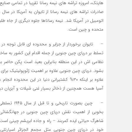
هایتک، امروزه تراشه های نیمه رسانا تقریبا در تمامی صنایع
اتومبیل در آمریکا شد. نیمه رساناها جلوه دیگری از جاه ط
متحده و چین است.
– تایوان برخوردار از جزایر و محدوده ای قابل توجه در
تسلط بر دریای چین جنوبی از جمله اقدام این کشور به ساخ
نظامی اش در این منطقه بنابراین بعید است پکن حاضر 
بشود. دریای چین جنوبی علاوه بر اهمیت ژئوپولیتیک برای 
علاوه بر اینکه ۳۰% کشتیرانی دنیا در این محد
آسیا هست همچنین از ذخائر بسیار غنی شیلات و آبزیان دری
– چین بصورت 
بخوبی از اهمیت نقش دریای چین جنوبی در جهانگشائی 
شاهرگ حیاتی ایده کمربند – راه و جاده ابریشم چینی است.
خود در دریای چین جنوبی مثل مجمع الجزائر اسپارتلی 