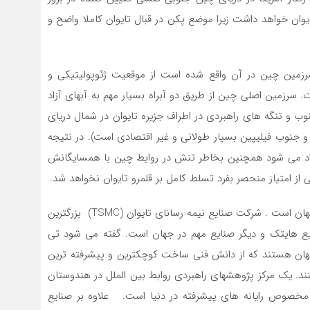
وان خواهد داشت زیرا موضع پکن در قبال تایوان کاملا واضح و
مین چین در آن واقع شده است از موقعیت ژئوپولیتیکی و
 سرزمین اصلی چین از طریق دو آبراه بسیار مهم به آبهای آزاد
ب و تنگه های راهبردی در اطراف جزیره تایوان در شمال دریای
 جنوب فیلیپین بسیار طولانی و غیر اقتصادی است). در نتیجه
مداد می شود همچنین بخاطر تنش در روابط چین با همسایگانش
از امتیاز منحصر بفرد تسلط کامل بر قلمرو تایوان نخواهد شد.
– تایوان بزرگترین تولیدکننده تراشه های نیمه رسانا در جهان است . شرکت صنایع نیمه رسانای تایوان (TSMC) بزرگترین
نایع هایتک و دیگر صنایع مهم در جهان است. گفته می شود تی
هان هستند که از دانش فنی ساخت کوچکترین و پیشرفته ترین
۹۰ درصد آنها را تولید می کنند. یک مرکز پژوهشهای راهبردی روابط بین الملل در هندوستان
ه های نیمه رسانای مخصوص رایانه های پیشرفته در دنیا است. علاوه بر صنایع