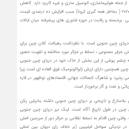
 از جمله هواپیماسازی، اتومبیل سازی و غیره کاربرد دارد. کاهش
صادرات تراشه های نیمه رسانا از تایوان به آمریکا در سال ۲۰۲۰ ( بخاطر همه گیری کرونا) سبب افزایش ده درصدی قیمت
لبی برجسته و رقابت در حوزه فناوری های پیشرفته میان ایالات
 دریای چین جنوبی است. با نظرداشت رهیافت کلان چین برای
تن جزایر مصنوعی ، تسلط بر جزائر مورد مناقشه و تقویت حضور
به چشم پوشی از این بخش از خاک خود در دریای چین جنوبی
چین همچنین دارای ارزش ژئواکونومیک فوق العاده ای است زیرا
وده انجام می پذیرد و شاهرگ اتصالات جهانی اقتصادهای نوظهور در قاره
ائی و نفت و گاز برخوردار است.
تاریخی و تا قبل از سال ۱۹۴۵ تسلطی بلامنازع و تاریخی بر دریای چین جنوبی داشته بنابراین پکن
چین در طول تاریخ آگاه است. اینک نیز دریای چین جنوبی
 وقتی چین اقدام به تسلط نظامی بر جزائر دور از سرزمین اصلی
در نزدیکی سواحل فیلیپین (بر خلاف رای دیوان بین لمللی