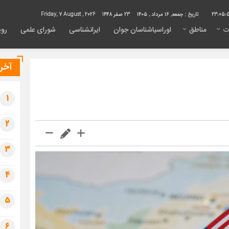
23:05:
تاریخ :
جمعه, ۱۶ مرداد , ۱۴۰۵
23 صفر 1448
Friday, 7 August , 2026
ت
مناطق
اوراسیاشناسان جوان
ایرانشناسی
شورای علمی
روی
آخری
1
2
3
4
5
6