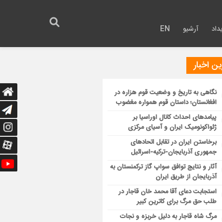
داد
آرشیو
EN
ن اخبار
نگاهی به تاریخ و وضعیت قوم هزاره در
افغانستان؛ داستان قوم همواره مغضوب
پیامدهای احداث کانال اوراسیا بر
ژئواکونومیک ایران و آسیای مرکزی
برخاستن ایران در تقابل اتحادهای
جمهوری آذربایجان-ترکیه-اسرائیل
آثار و نتایج توافق سواپ گاز ترکمنستان به
آذربایجان از طریق ایران
استجابت دعای آقا محمد خان قاجار در
طلب حق مرگ برای کاترین کبیر
مرگ شاه قاجار به دلیل خربزه و نجات