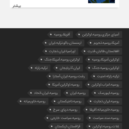
بیشتر
آسیای مرکزی،روسیه،اوکراین
آفریقا،روسیه
آمریکا،روسیه،تحریم
ارمنستان،باکو،ترکیه،ایران
افغانستان،طالبان،قدرت
اوراسیا،ایران،تجارت
اوکراین،آمریکا،روسیه
اوکراین،روسیه،آمریکا،جنگ
اوکراین،روسیه،جنگ
ایران،آذربایجان
ترکیه،زلزله
ترکیه،زلزله،امنیت
رشت،روسیه،ایران،آستارا
روسیه،اعراب،اوکراین
روسیه،اوکراین،آمریکا
روسیه،ایبورسک
روسیه،ایران
روسیه،ایران،اتحاد
روسیه،ایران،تجارت
روسیه،تاجیکستان
روسیه،خاورمیانه
روسیه،خاورمیانه،آفریقا
روسیه،دریای سرخ
روسیه،سند،سیاست
روسیه،سیاست خارجی
غلات،روسیه،اوکراین
قزاقستان،ازبکستان