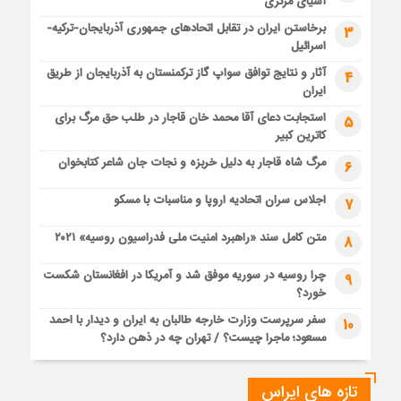
آسیای مرکزی
برخاستن ایران در تقابل اتحادهای جمهوری آذربایجان-ترکیه-
3
اسرائیل
آثار و نتایج توافق سواپ گاز ترکمنستان به آذربایجان از طریق
4
ایران
استجابت دعای آقا محمد خان قاجار در طلب حق مرگ برای
5
کاترین کبیر
مرگ شاه قاجار به دلیل خربزه و نجات جان شاعر کتابخوان
6
اجلاس سران اتحادیه اروپا و مناسبات با مسکو
7
متن کامل سند «راهبرد امنیت ملی فدراسیون روسیه» ۲۰۲۱
8
چرا روسیه در سوریه موفق شد و آمریکا در افغانستان شکست
9
خورد؟
سفر سرپرست وزارت خارجه طالبان به ایران و دیدار با احمد
10
مسعود؛ ماجرا چیست؟ / تهران چه در ذهن دارد؟
تازه های ایراس