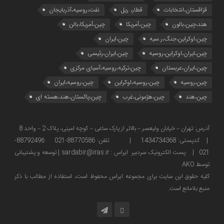
قزاقستان،انتخابات
قطار، ریل
نفت،روسیه،آذربایجان
هند،چین،بالون
چین،آمریکا
چین،آمریکا،بالن
چین،اوکراین،جنگ،ر.سیه
چین،ایران
چین،ایران،اوکراین،روسیه
چین،ایران،رئیسی
چین،ایران،عربستان
چین،ترکیه،روسیه،آسیای مرکزی
چین،روسیه
چین،روسیه،اوکراین
چین،روسیه،ایران
چین،هند
چین،هژمونی،غرب
چین،پاکستان،هند،هسته ای
آدرس: تهران – خیابان ولیعصر – بالاتر از پارک ساعی – کوچه امینی، پلاک 2 – واحد 8
| کدپستی: 1434734368 | تلفن: 88770586-021 88792496-
021 | پست الکترونیک سردبیر ایراس : sardabir@iras.ir |
توسعه و پشتیبانی
توسط AKO
كليه حقوق این سایت برای مجموعه ایراس محفوظ است، استفاده از مطالب با ذكر
منبع بلامانع است.