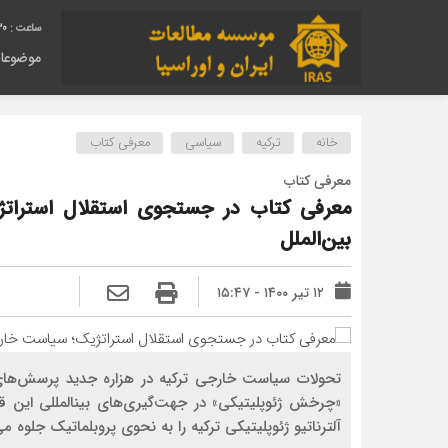
30
موضوعا
خانه
ترکیه
سیاسی
معرفی کتاب
معرفی کتاب
معرفی کتاب در جستجوی استقلال استراتژ
بین‌الملل
۱۲ تیر ۱۴۰۰ - ۱۵:۴۷
تحولات سیاست خارجی ترکیه در هزاره جدید پرسش‌­های 
«چرخش ژئوپلیتیکی» در جهت­‌گیری­‌های بین­المللی این ق
آلترناتیو ژئوپلیتیکی ترکیه را به ­نحوی پروبلماتیک جلوه م