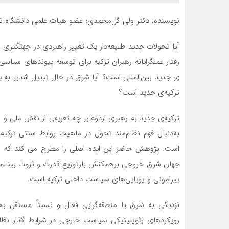
نویسنده: دکتر ولی گل‌محمدی؛ عضو هیات علمی دانشگاه 
آیا تحولات جدید طلیعه‌­دار یک تغییر راهبردی در جهت­گیری 
رفتار عملگرایانه رهبران ترکیه برای توسعه پیوندهای سیاسی
ی جدید بین‌المللی است؟ آیا شرق در حال تبدیل شدن به یک
ترکیه­‌ی جدید است؟
ترکیه‌­ی جدید به ­رهبری اردوغان چه تعریفی از نقش ملی و مو
به­‌دنبال فهم نظام‌­مند تحول در ماهیت روابط سنتی ترک
است. پژوهش حاضر این ایده اصلی را مطرح می کند که تح
جهان شرق خروجی برهم­کنش بازتوزیع قدرت و ثروت بین­الملل
پیرامونی و پویایی‌­های سیاست داخلی ترکیه است.
نزدیکی به شرق یا منطقه‌­گرایی فعال و نسبتاً مستقل بخش
رویکردهای ژئوپلیتیکی سیاست خارجی در شرایط گذار نظام ب