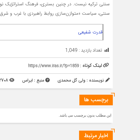
سنتی ترکیه نیست. در چنین بستری، فرهنگ استراتژیک نوین ت
سنتی، سیاست «متوازن‌­سازی روابط راهبردی با غرب و شرق» را
قدرت شفیعی
تعداد بازدید :
1,049
لینک کوتاه :
https://www.iras.ir/?p=1859
نویسنده : ولی گل محمدی
منبع : ایراس
2708 بازدید
برچسب ها
این مطلب بدون برچسب می باشد.
اخبار مرتبط