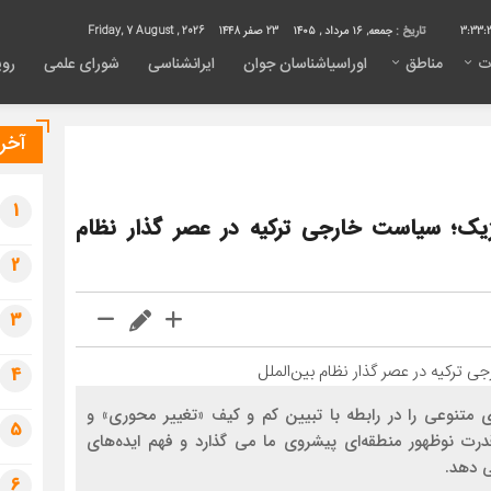
3:33:
تاریخ :
جمعه, ۱۶ مرداد , ۱۴۰۵
23 صفر 1448
Friday, 7 August , 2026
ت
مناطق
اوراسیاشناسان جوان
ایرانشناسی
شورای علمی
روی
آخری
1
یک؛ سیاست خارجی ترکیه در عصر گذار نظام
2
3
4
متنوعی را در رابطه با تبیین کم و کیف «تغییر محوری» و
5
درت نوظهور منطقه‌­ای پیش­روی ما می گذارد و فهم ایده‌­های
ی دهد.
6