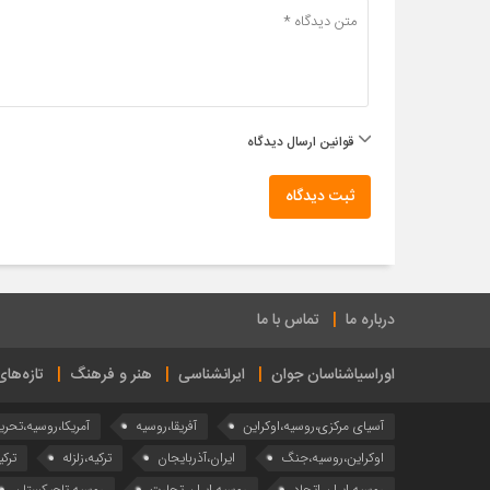
قوانین ارسال دیدگاه
ثبت دیدگاه
درباره ما
تماس با ما
اوراسیاشناسان جوان
ایرانشناسی
هنر و فرهنگ
تازه‌ها
آسیای مرکزی،روسیه،اوکراین
آفریقا،روسیه
آمریکا،روسیه،تحری
اوکراین،روسیه،جنگ
ایران،آذربایجان
ترکیه،زلزله
ترکی
روسیه،ایران،اتحاد
روسیه،ایران،تجارت
روسیه،تاجیکستان