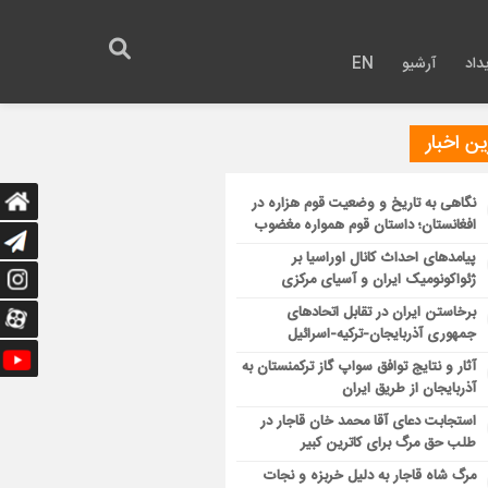
داد
آرشیو
EN
ن اخبار
نگاهی به تاریخ و وضعیت قوم هزاره در
افغانستان؛ داستان قوم همواره مغضوب
پیامدهای احداث کانال اوراسیا بر
ژئواکونومیک ایران و آسیای مرکزی
برخاستن ایران در تقابل اتحادهای
جمهوری آذربایجان-ترکیه-اسرائیل
آثار و نتایج توافق سواپ گاز ترکمنستان به
آذربایجان از طریق ایران
استجابت دعای آقا محمد خان قاجار در
طلب حق مرگ برای کاترین کبیر
مرگ شاه قاجار به دلیل خربزه و نجات