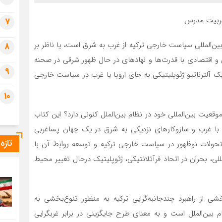
تربیت مدرس
7
بین­‌المللی سیاست خارجی ترکیه از غرب­ به شرق است، یا ناظر بر
8
 و اقتصادی با قدرت‌­ها و نهادهای در حال ظهور شرقی در صحنه­‌
9
 آلترناتیو ژئوپلیتیکی به ­جای اروپا یا غرب در سیاست خارجی
10
قعیت بین‌­المللی خود در نظام بین‌­الملل کنونی دارد؟ این کتاب
یه با غرب و سازوکارهای نزدیکی به شرق در یک جهان پساغربی
تازه
ولات نوظهور در سیاست خارجی ترکیه و توسعه روابط آن با
ی، بحران در اتحاد فرآتلانتیکی، ژئوپلیتیک درحال تغییر محیط
ی از راهبرد چندجانبه­‌گرایی ترکیه به منظور تنوع‌­بخشی به
ین­‌الملل است و به معنای طرح جایگزینی در برابر غرب­گرایی