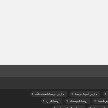
اوکراین،آمریکا،روسیه
اوکراین،روسیه،آمریکا،جنگ
ین،آمریکا
روسیه،ایبورسک
روسیه،ایران
،سند،سیاست
روسیه،سیاست خارجی