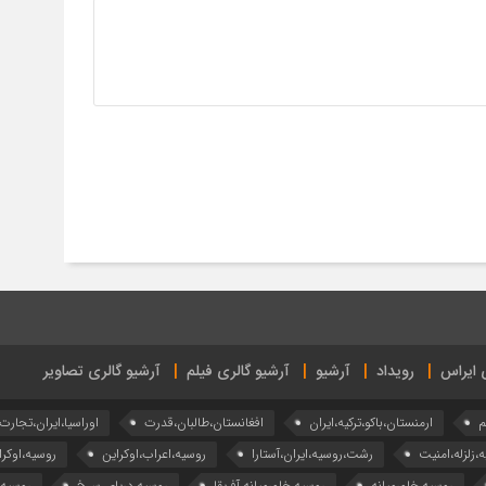
ی ایراس
رویداد
آرشیو
آرشیو گالری فیلم
آرشیو گالری تصاویر
م
ارمنستان،باکو،ترکیه،ایران
افغانستان،طالبان،قدرت
اوراسیا،ایران،تجارت
ه،زلزله،امنیت
رشت،روسیه،ایران،آستارا
روسیه،اعراب،اوکراین
روسیه،اوکرا
روسیه،خاورمیانه
روسیه،خاورمیانه،آفریقا
روسیه،دریای سرخ
روسیه