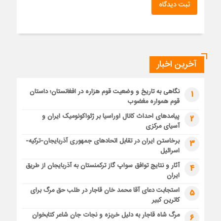
ثبت دیدگاه
آخرین اخبار
نگاهی به تاریخ و وضعیت قوم هزاره در افغانستان؛ داستان
1
قوم همواره مغضوب
پیامدهای احداث کانال اوراسیا بر ژئواکونومیک ایران و
2
آسیای مرکزی
برخاستن ایران در تقابل اتحادهای جمهوری آذربایجان-ترکیه-
3
اسرائیل
آثار و نتایج توافق سواپ گاز ترکمنستان به آذربایجان از طریق
4
ایران
استجابت دعای آقا محمد خان قاجار در طلب حق مرگ برای
5
کاترین کبیر
مرگ شاه قاجار به دلیل خربزه و نجات جان شاعر کتابخوان
6