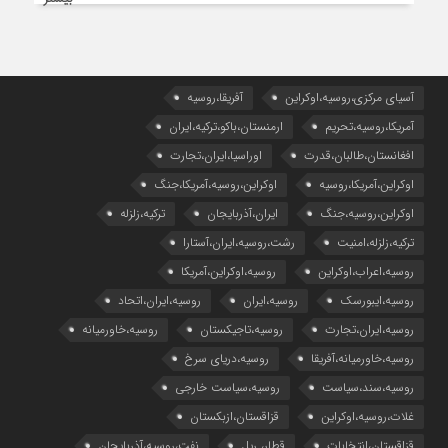
آسیای مرکزی،روسیه،اوکراین
آفریقا،روسیه
آمریکا،روسیه،تحریم
ارمنستان،باکو،ترکیه،ایران
افغانستان،طالبان،قدرت
اوراسیا،ایران،تجارت
اوکراین،آمریکا،روسیه
اوکراین،روسیه،آمریکا،جنگ
اوکراین،روسیه،جنگ
ایران،آذربایجان
ترکیه،زلزله
ترکیه،زلزله،امنیت
رشت،روسیه،ایران،آستارا
روسیه،اعراب،اوکراین
روسیه،اوکراین،آمریکا
روسیه،ایبورسک
روسیه،ایران
روسیه،ایران،اتحاد
روسیه،ایران،تجارت
روسیه،تاجیکستان
روسیه،خاورمیانه
روسیه،خاورمیانه،آفریقا
روسیه،دریای سرخ
روسیه،سند،سیاست
روسیه،سیاست خارجی
غلات،روسیه،اوکراین
قزاقستان،ازبکستان
قزاقستان،انتخابات
قطار، ریل
نفت،روسیه،آذربایجان