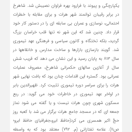
یکپارچگی و پیوند با فرارود بهره فراوان نصیبش شد. شاهرخ
در برابر رقیبان توانمند شهر هرات و برای مقابله با خطرات
احتمالی، نوسازی و عمران بی سابقه ای را در دستور کار خود
قرار داد. چنین شد که این شهر نه تنها قلب خراسان بزرگ
گردید، بلکه تختگاه و کانون سیاسی و فرهنگی عهد تیموری
شد. گویند بازسازی بازارها و ساخت مدارس و خانقاهها در
سال ۸۱۳ به پایان رسید و این نشان می دهد که قریب شش
سال از آغازین سالهای حکمرانی شاهرخ، مصروف عملیات
عمرانی بود. گستره این اقدامات چنان بود که بافت نهایی شهر
هرات را برای سراسر دوره تیموری تثبیت کرد. ظهیرالدین بابر
در اواخر عهد تیموری در خاطرات خود می گوید: در ربع
مسکون شهری چون هرات نیست و یا گفته می شود نماز
جمعه ای که در مسجد جامع هرات برگزار می شد با کعبه روز
حجّ اکبر همسری می کرد(حافظ ابرو،جغرافیای حافظ ابرو؛
ص۱۱). علامه تفتازانی (م. ۷۹۲) معتقد بود که به واسطه