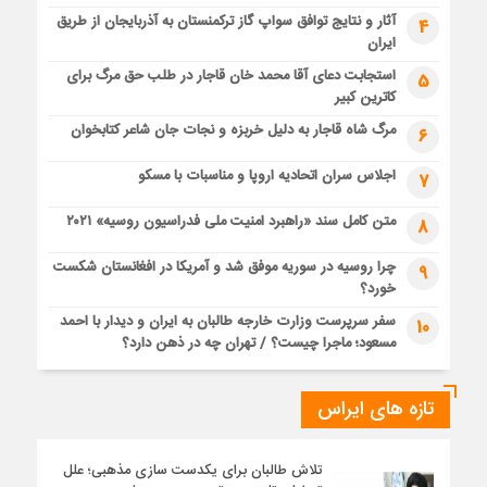
آثار و نتایج توافق سواپ گاز ترکمنستان به آذربایجان از طریق
4
ایران
استجابت دعای آقا محمد خان قاجار در طلب حق مرگ برای
5
کاترین کبیر
مرگ شاه قاجار به دلیل خربزه و نجات جان شاعر کتابخوان
6
اجلاس سران اتحادیه اروپا و مناسبات با مسکو
7
متن کامل سند «راهبرد امنیت ملی فدراسیون روسیه» ۲۰۲۱
8
چرا روسیه در سوریه موفق شد و آمریکا در افغانستان شکست
9
خورد؟
سفر سرپرست وزارت خارجه طالبان به ایران و دیدار با احمد
10
مسعود؛ ماجرا چیست؟ / تهران چه در ذهن دارد؟
تازه های ایراس
تلاش طالبان برای یکدست سازی مذهبی؛ علل