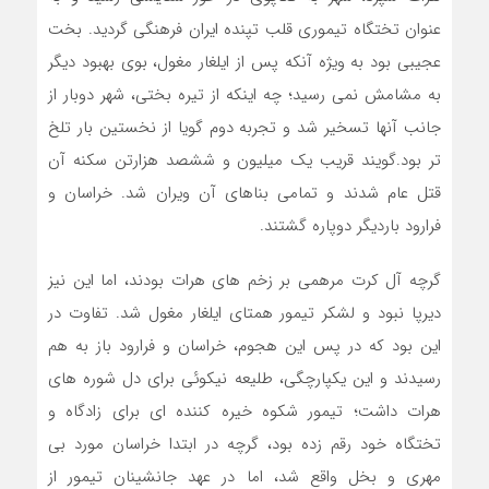
عنوان تختگاه تیموری قلب تپنده ایران فرهنگی گردید. بخت
عجیبی بود به ویژه آنکه پس از ایلغار مغول، بوی بهبود دیگر
به مشامش نمی رسید؛ چه اینکه از تیره بختی، شهر دوبار از
جانب آنها تسخیر شد و تجربه دوم گویا از نخستین بار تلخ
تر بود.گویند قریب یک میلیون و ششصد هزارتن سکنه آن
قتل عام شدند و تمامی بناهای آن ویران شد. خراسان و
فرارود باردیگر دوپاره گشتند.
گرچه آل کرت مرهمی بر زخم های هرات بودند، اما این نیز
دیرپا نبود و لشکر تیمور همتای ایلغار مغول شد. تفاوت در
این بود که در پس این هجوم، خراسان و فرارود باز به هم
رسیدند و این یکپارچگی، طلیعه نیکوئی برای دل شوره های
هرات داشت؛ تیمور شکوه خیره کننده ای برای زادگاه و
تختگاه خود رقم زده بود، گرچه در ابتدا خراسان مورد بی
مهری و بخل واقع شد، اما در عهد جانشینان تیمور از